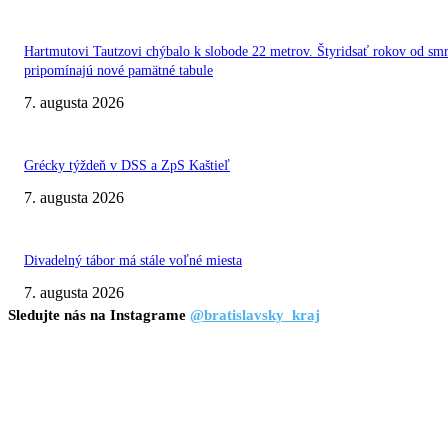
Hartmutovi Tautzovi chýbalo k slobode 22 metrov. Štyridsať rokov od smr
pripomínajú nové pamätné tabule
7. augusta 2026
Grécky týždeň v DSS a ZpS Kaštieľ
7. augusta 2026
Divadelný tábor má stále voľné miesta
7. augusta 2026
Sledujte nás na Instagrame
@bratislavsky_kraj