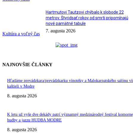
Hartmutovi Tautzovi chýbalo k slobode 22
metrov. Štyridsať rokov od smrti pripomínajú
nové pamätné tabule
7. augusta 2026
Kultúra a voľný čas
NAJNOVŠIE ČLÁNKY
Hľadáme prevádzkara/prevádzkarku vínotéky a Malokarpatského salónu ví
kaštieli v Modre
8. augusta 2026
K letu už vyše dve dekády patrí významný medzinárodný festival komorne
hudby a jazzu HUDBA MODRE
8. augusta 2026