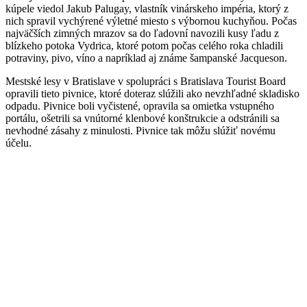
kúpele viedol Jakub Palugay, vlastník vinárskeho impéria, ktorý z
nich spravil vychýrené výletné miesto s výbornou kuchyňou. Počas
najväčších zimných mrazov sa do ľadovní navozili kusy ľadu z
blízkeho potoka Vydrica, ktoré potom počas celého roka chladili
potraviny, pivo, víno a napríklad aj známe šampanské Jacqueson.
Mestské lesy v Bratislave v spolupráci s Bratislava Tourist Board
opravili tieto pivnice, ktoré doteraz slúžili ako nevzhľadné skladisko
odpadu. Pivnice boli vyčistené, opravila sa omietka vstupného
portálu, ošetrili sa vnútorné klenbové konštrukcie a odstránili sa
nevhodné zásahy z minulosti. Pivnice tak môžu slúžiť novému
účelu.