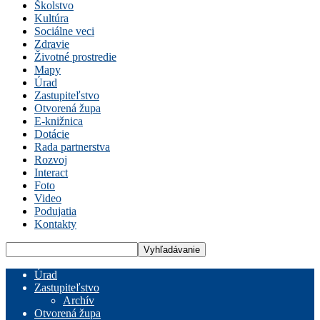
Školstvo
Kultúra
Sociálne veci
Zdravie
Životné prostredie
Mapy
Úrad
Zastupiteľstvo
Otvorená župa
E-knižnica
Dotácie
Rada partnerstva
Rozvoj
Interact
Foto
Video
Podujatia
Kontakty
Úrad
Zastupiteľstvo
Archív
Otvorená župa