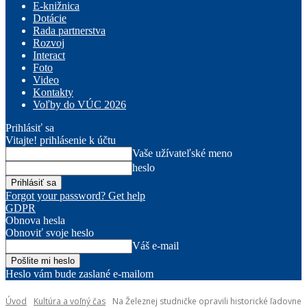
E-knižnica
Dotácie
Rada partnerstva
Rozvoj
Interact
Foto
Video
Kontakty
Voľby do VÚC 2026
Prihlásiť sa
Vitajte! prihlásenie k účtu
Vaše užívateľské meno
heslo
Forgot your password? Get help
GDPR
Obnova hesla
Obnoviť svoje heslo
Váš e-mail
Heslo vám bude zaslané e-mailom
Úvod
Kultúra a voľný čas
Na Železnej studničke opravili historické ľadovne