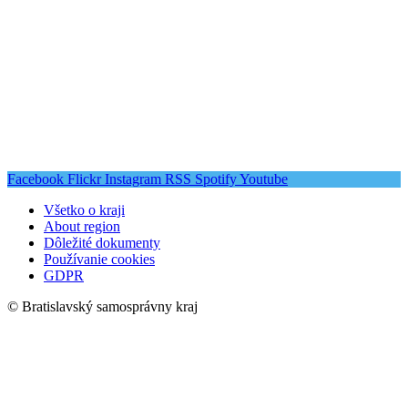
Facebook
Flickr
Instagram
RSS
Spotify
Youtube
Všetko o kraji
About region
Dôležité dokumenty
Používanie cookies
GDPR
© Bratislavský samosprávny kraj