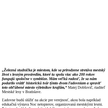
„Železná studnička je miestom, kde sa prirodzene stretáva mestský
život s lesným prostredím, ktoré tu spolu viac ako 200 rokov
fungujú spoločne v symbióze. Mám veľkú radosť, že sa nám
podarilo vrátiť historickú tvár týmto dvom ľadovniam a spraviť
toto obľúbené miesto výletníkov krajším,“
Matej Dobšovič, riaditeľ
Mestské lesy v Bratislave.
Ľadovne budú slúžiť na akcie pre verejnosť, akou bola napríklad
edukačná výstava Noc netopierov, organizovaná mestskými lesmi.