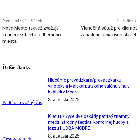
Predchádzajúci článok
Ďalší článok
Nové Mesto taktiež zvažuje
Vianočná súťaž pre klientov
zriadenie stáleho odberného
zariadení sociálnych služieb
miesta
Ďalšie články
Hľadáme prevádzkara/prevádzkarku
vínotéky a Malokarpatského salónu vína v
kaštieli v Modre
8. augusta 2026
Kultúra a voľný čas
K letu už vyše dve dekády patrí významný
medzinárodný festival komornej hudby a
jazzu HUDBA MODRE
8. augusta 2026
Cestovný ruch