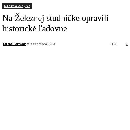
Kultúra a voľný čas
Na Železnej studničke opravili
historické ľadovne
Lucia Forman
9. decembra 2020
4006
0
Facebook
X
Linkedin
Tumblr