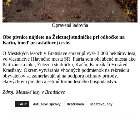
Opravená ladovňa
Obe pivnice nájdete na Železnej studničke pri odbočke na
Kačín, hneď pri asfaltovej ceste.
O Mestských lesoch v Bratislave spravujú vyše 3.000 hektárov lesa,
vo vlastníctve Hlavného mesta SR. Patria sem obľúbené miesta ako
Partizánska lúka, Železná studnička, Kačín, Kamzík či Horáreň
Krasňany. Okrem vytvárania vhodných podmienok na rekreáciu
obyvateľov sa zameriavajú aj na podporu ochrany prírody,
ekovýchovu pre deti a šetrnú formu lesného hospodárstva.
Zdroj: Mestské lesy v Bratislave
TAGY
Aktuálne správy
Bratislava
Mestské lesy
Facebook
X
Linkedin
Tumblr