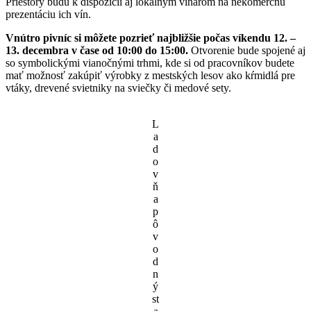
Priestory budú k dispozícii aj lokálnym vinárom na nekomerčnú
prezentáciu ich vín.
Vnútro pivníc si môžete pozrieť najbližšie počas víkendu 12. –
13. decembra v čase od 10:00 do 15:00.
Otvorenie bude spojené aj
so symbolickými vianočnými trhmi, kde si od pracovníkov budete
mať možnosť zakúpiť výrobky z mestských lesov ako kŕmidlá pre
vtáky, drevené svietniky na sviečky či medové sety.
L
a
d
o
v
ň
a
p
ô
v
o
d
n
ý
st