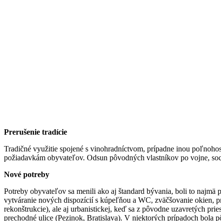
Prerušenie tradície
Tradičné využitie spojené s vinohradníctvom, prípadne inou poľnoho
požiadavkám obyvateľov. Odsun pôvodných vlastníkov po vojne, social
Nové potreby
Potreby obyvateľov sa menili ako aj štandard bývania, boli to najmä
vytváranie nových dispozícií s kúpeľňou a WC, zväčšovanie okien, pre
rekonštrukcie), ale aj urbanistickej, keď sa z pôvodne uzavretých pr
prechodné ulice (Pezinok, Bratislava). V niektorých prípadoch bola 