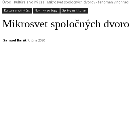
Úvod
Kultúra a voľný čas
Mikrosvet spoločných dvorov - fenomén vinohrad
Kultúra a voľný čas
Novinky zo župy
Správy na titulke
Mikrosvet spoločných dvoro
Samuel Barát
7. júna 2020
Facebook
X
Linkedin
Tumblr