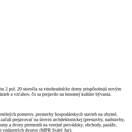
ehu 2 pol. 20 storočia sa vinohradnícke domy prispôsobujú novým
zieb a vzťahov, čo sa prejavilo na hmotnej kultúre bývania.
svetelných pomerov, prestavby hospodárskych stavieb na obytné,
ačali prejavovať na úrovni architektonickej (prestavby, nadstavby,
 domy a dvory premenili na verejné prevádzky, obchody, pasáže,
mci vnútorných dvorov (MPR Svätý Jur).