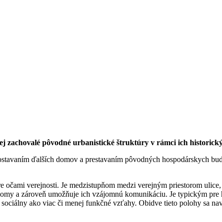
j zachovalé pôvodné urbanistické štruktúry v rámci ich historický
tavaním ďalších domov a prestavaním pôvodných hospodárskych budov z
ý pre očami verejnosti. Je medzistupňom medzi verejným priestorom ul
, domy a zároveň umožňuje ich vzájomnú komunikáciu. Je typickým pre 
, sociálny ako viac či menej funkčné vzťahy. Obidve tieto polohy sa n