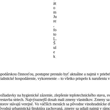
ät
o
m
Ju
re
,
fo
to
L.
Š
ul
e
k
spodárskou činnosťou, postupne prestalo byť aktuálne a najmä v prieb
istické hospodárenie, vykorenenie – to všetko prispelo k narušeniu vä
 požiadavky na hygienické zázemie, zlepšenie teplotechnického stavu, 
stavba striech. Najvýraznejší dosah mali zmeny vlastníkov. Zmeny sa z
iestorov stávajú verejné. Vo väčších mestách sa pôvodne vinohradnícke
pôvodná urbanistická štruktúra zachovaná, zmeny sa udiali najmä v rá