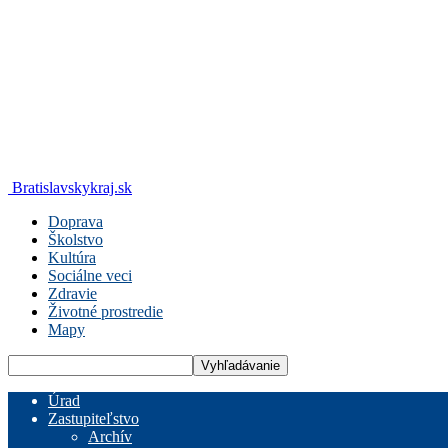
Bratislavskykraj.sk
Doprava
Školstvo
Kultúra
Sociálne veci
Zdravie
Životné prostredie
Mapy
Úrad
Zastupiteľstvo
Archív