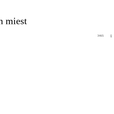
h miest
3465
0