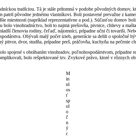
dníckou tradíciou. Tá je stále prítomná v podobe pôvodných domov, kto
 patril pôvodne jednému vlastníkovi. Boli postavené prevažne z kame
šie miestnosti (napríklad reprezentatívne a pod.). Súčasťou domov bol
 bolo vinohradníctvo, boli to najmä prešovňa, pivnice, chlievy a mašt
mladší členovia rodiny, čeľaď, nájomníci, prípadne učni či tovariši. 
odárstva. Obývali malý počet izieb, generácie sa delili o spoločné býv
ný pitvor, dvor, studňa, prípadne preš, práčovňa, kuchyňa na pečenie 
ebolo spojené s obrábaním vinohradov, poľnohospodárstvom, prípadne re
 komplikovali, bolo rešpektované tzv. Zvykové právo, ktoré v rôznych 
M
in
ul
os
ť
sp
ol
o
č
n
ý
c