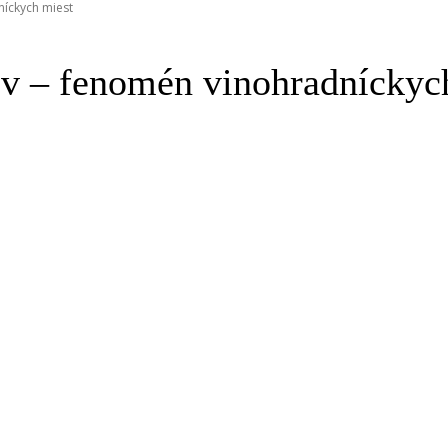
níckych miest
v – fenomén vinohradníckyc