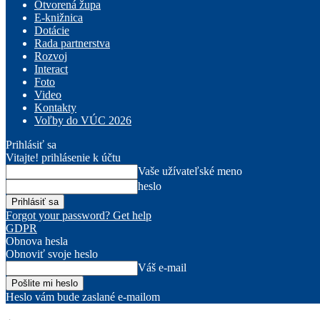
Otvorená župa
E-knižnica
Dotácie
Rada partnerstva
Rozvoj
Interact
Foto
Video
Kontakty
Voľby do VÚC 2026
Prihlásiť sa
Vitajte! prihlásenie k účtu
Vaše užívateľské meno
heslo
Forgot your password? Get help
GDPR
Obnova hesla
Obnoviť svoje heslo
Váš e-mail
Heslo vám bude zaslané e-mailom