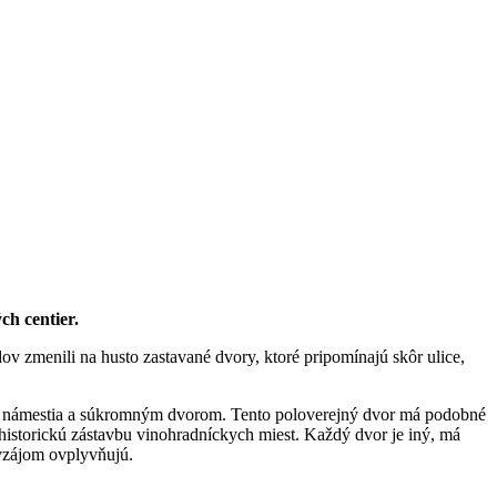
ch centier.
menili na husto zastavané dvory, ktoré pripomínajú skôr ulice,
ice, námestia a súkromným dvorom. Tento poloverejný dvor má podobné
historickú zástavbu vinohradníckych miest. Každý dvor je iný, má
avzájom ovplyvňujú.