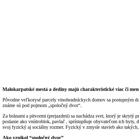
Malokarpatské mestá a dediny majú charakteristické viac či mene
Pôvodne veľkorysé parcely vinohradníckych domov sa postupným dos
známe sú pod pojmom „spoločný dvor“.
Za bránami a pitvormi (prejazdmi) sa nachádza svet, ktorý je skryt
poslanie ako vnútroblok, pavlač , sprístupňuje obyvateľom ich byty
svoj fyzický aj sociálny rozmer. Fyzický v zmysle stavieb ako takých
Ako vznikol “spoločný dvor”