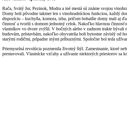
Rača, Svätý Jur, Pezinok, Modra a iné mestá sú známe svojou vinohra
Domy boli pôvodne takmer len s vinohradníckou funkciou, každý dom
dispozíciu – kuchyňa, komora, izba, pričom bohatšie domy mali aj ďal
činnosť a tvorili s domom jednotný celok. Nakoľko hlavnou činnosťou
vlastníkov vo dvore zvýšil. V bočných alebo v zadnom trakte bývali 
budovám, prístavbám, nakoľko obyvatelia boli bytostne závislý od hosp
starými rodičmi, prípadne inými príbuznými. Spoločne bol teda užíva
Priemyselná revolúcia pozmenila životný štýl. Zamestnanie, ktoré n
prestavovali. Vlastnícke vzťahy a užívanie niektorých priestorov sa