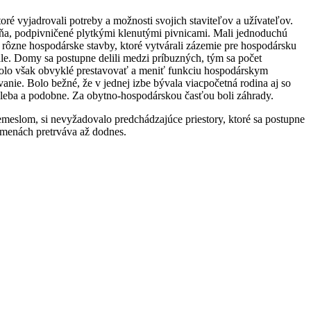
ré vyjadrovali potreby a možnosti svojich staviteľov a užívateľov.
ňa, podpivničené plytkými klenutými pivnicami. Mali jednoduchú
i rôzne hospodárske stavby, ktoré vytvárali zázemie pre hospodársku
ale. Domy sa postupne delili medzi príbuzných, tým sa počet
Nebolo však obvyklé prestavovať a meniť funkciu hospodárskym
anie. Bolo bežné, že v jednej izbe bývala viacpočetná rodina aj so
chleba a podobne. Za obytno-hospodárskou časťou boli záhrady.
meslom, si nevyžadovalo predchádzajúce priestory, ktoré sa postupne
obmenách pretrváva až dodnes.