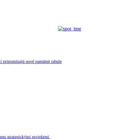
ti pripomínajú nové pamätné tabule
enu strategickými projektmi.