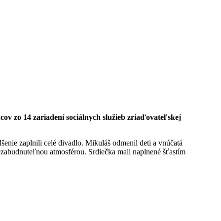
ov zo 14 zariadení sociálnych služieb zriaďovateľskej
enie zaplnili celé divadlo. Mikuláš odmenil deti a vnúčatá
nezabudnuteľnou atmosférou. Srdiečka mali naplnené šťastím