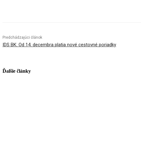
Facebook
X
Linkedin
Tumblr
Predchádzajúci článok
IDS BK: Od 14. decembra platia nové cestovné poriadky
Ďalšie články