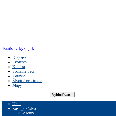
Bratislavskykraj.sk
Doprava
Školstvo
Kultúra
Sociálne veci
Zdravie
Životné prostredie
Mapy
Úrad
Zastupiteľstvo
Archív