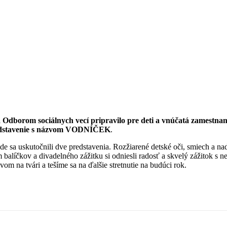
 Odborom sociálnych vecí pripravilo pre deti a vnúčatá zamestnanc
redstavenie s názvom VODNÍČEK
.
 sa uskutočnili dve predstavenia. Rozžiarené detské oči, smiech a nadš
alíčkov a divadelného zážitku si odniesli radosť a skvelý zážitok s 
vom na tvári a tešíme sa na ďalšie stretnutie na budúci rok.