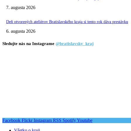
7. augusta 2026
Deň otvorených ateliérov Bratislavského kraja si tento rok dáva prestávku
6. augusta 2026
Sledujte nás na Instagrame
@bratislavsky_kraj
Facebook
Flickr
Instagram
RSS
Spotify
Youtube
Všetko o kraji