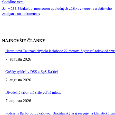
Sociálne veci
Jún v CSS Sibírka bol mesiacom spoločných zážitkov, tvorenia a aktívneho
zapájania sa do komunity
NAJNOVŠIE ČLÁNKY
Hartmutovi Tautzovi chýbalo k slobode 22 metrov. Štyridsať rokov od smr
7. augusta 2026
Grécky týždeň v DSS a ZpS Kaštieľ
7. augusta 2026
Divadelný tábor má stále voľné miesta
7. augusta 2026
Podcast s Barborou Lukáčovou: Bratislavský kraj reaguje na klimatickú zm