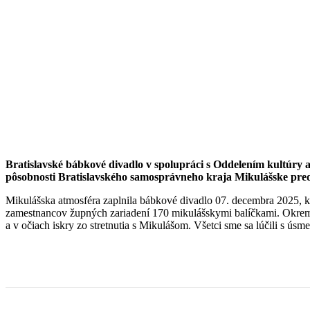
Bratislavské bábkové divadlo v spolupráci s Oddelením kultúry a
pôsobnosti Bratislavského samosprávneho kraja Mikulášske p
Mikulášska atmosféra zaplnila bábkové divadlo 07. decembra 2025, kde
zamestnancov župných zariadení 170 mikulášskymi balíčkami. Okrem b
a v očiach iskry zo stretnutia s Mikulášom. Všetci sme sa lúčili s úsme