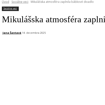
Úvod
Sociálne veci
Mikulášska atmosféra zaplnila bábkové divadlo
Sociálne veci
Mikulášska atmosféra zapln
Jana Šantavá
14. decembra 2025
Facebook
X
Linkedin
Tumblr