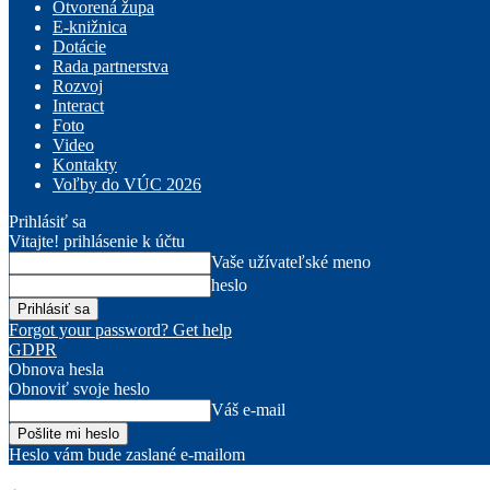
Otvorená župa
E-knižnica
Dotácie
Rada partnerstva
Rozvoj
Interact
Foto
Video
Kontakty
Voľby do VÚC 2026
Prihlásiť sa
Vitajte! prihlásenie k účtu
Vaše užívateľské meno
heslo
Forgot your password? Get help
GDPR
Obnova hesla
Obnoviť svoje heslo
Váš e-mail
Heslo vám bude zaslané e-mailom