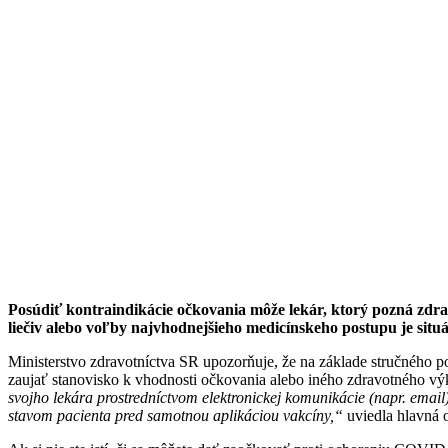
Posúdiť kontraindikácie očkovania môže lekár, ktorý pozná zdrav
liečiv alebo voľby najvhodnejšieho medicínskeho postupu je situ
Ministerstvo zdravotníctva SR upozorňuje, že na základe stručného po
zaujať stanovisko k vhodnosti očkovania alebo iného zdravotného výk
svojho lekára prostredníctvom elektronickej komunikácie (napr. email
stavom pacienta pred samotnou aplikáciou vakcíny,“
uviedla hlavná 