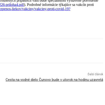
odôvodnených prípadoch vám bude špecialistom vystavené potvrdenie
226-priloha4.pdf
). Podrobné informácie týkajúce sa vakcín proti
ezpenos-liekov/vakciny/vakciny-proti-covid-19?
Ďalší článok
Cesta na vodné dielo Čunovo bude v utorok na hodinu uzavretá