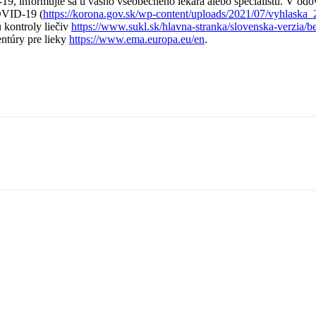
D-19, informujte sa u vášho všeobecného lekára alebo špecialistu. V 
COVID-19 (
https://korona.gov.sk/wp-content/uploads/2021/07/vyhlaska_
kontroly liečiv
https://www.sukl.sk/hlavna-stranka/slovenska-verzia/b
entúry pre lieky
https://www.ema.europa.eu/en
.