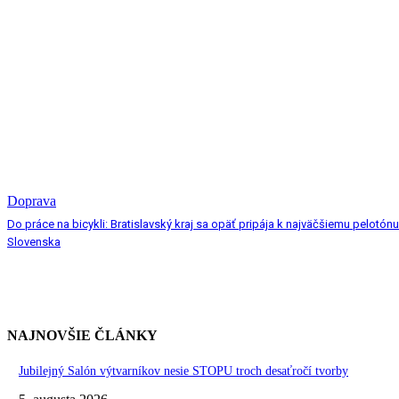
Doprava
Do práce na bicykli: Bratislavský kraj sa opäť pripája k najväčšiemu pelotónu
Slovenska
NAJNOVŠIE ČLÁNKY
Jubilejný Salón výtvarníkov nesie STOPU troch desaťročí tvorby