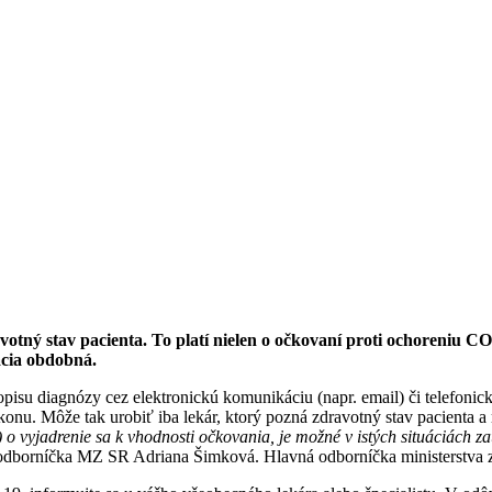
otný stav pacienta. To platí nielen o očkovaní proti ochoreniu CO
ácia obdobná.
pisu diagnózy cez elektronickú komunikáciu (napr. email) či telefonic
onu. Môže tak urobiť iba lekár, ktorý pozná zdravotný stav pacienta a
) o vyjadrenie sa k vhodnosti očkovania, je možné v istých situáciách
odborníčka MZ SR Adriana Šimková. Hlavná odborníčka ministerstva zd