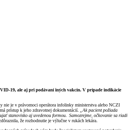
VID-19, ale aj pri podávaní iných vakcín. V prípade indikácie
ky nie je v právomoci operátora infolinky ministerstva alebo NCZI
 má prístup k jeho zdravotnej dokumentácií.
„Ak pacient požiada
 zaujať stanovisko aj uvedenou formou. Samozrejme, očkovanie sa riadi
ôraznila, že rozhodnutie je výlučne v rukách lekára.