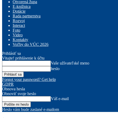
Otvorená župa
E-knižnica
Dotácie
Rada partnerstva
Rozvoj
Interact
Foto
Video
Kontakty
Voľby do VÚC 2026
Prihlásiť sa
Vitajte! prihlásenie k účtu
Vaše užívateľské meno
heslo
Forgot your password? Get help
GDPR
Obnova hesla
Obnoviť svoje heslo
Váš e-mail
Heslo vám bude zaslané e-mailom