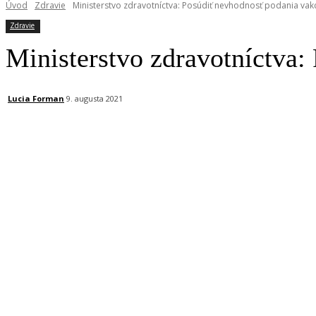
Úvod
Zdravie
Ministerstvo zdravotníctva: Posúdiť nevhodnosť podania vak
Zdravie
Ministerstvo zdravotníctva:
Lucia Forman
9. augusta 2021
Facebook
X
Linkedin
Tumblr