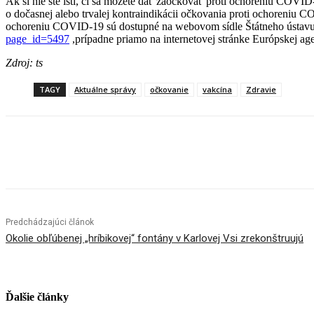
Ak si nie ste istí, či sa môžete dať zaočkovať proti ochoreniu COVI
o dočasnej alebo trvalej kontraindikácii očkovania proti ochoreniu 
ochoreniu COVID-19 sú dostupné na webovom sídle Štátneho ústavu 
page_id=5497
,prípadne priamo na internetovej stránke Európskej ag
Zdroj: ts
TAGY
Aktuálne správy
očkovanie
vakcína
Zdravie
Facebook
X
Linkedin
Tumblr
Predchádzajúci článok
Okolie obľúbenej „hríbikovej“ fontány v Karlovej Vsi zrekonštruujú
Ďalšie články