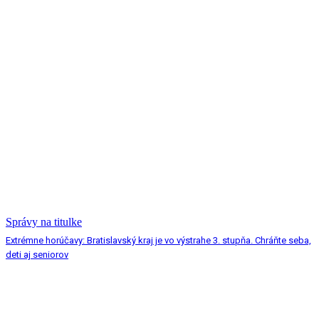
Správy na titulke
Extrémne horúčavy: Bratislavský kraj je vo výstrahe 3. stupňa. Chráňte seba,
deti aj seniorov