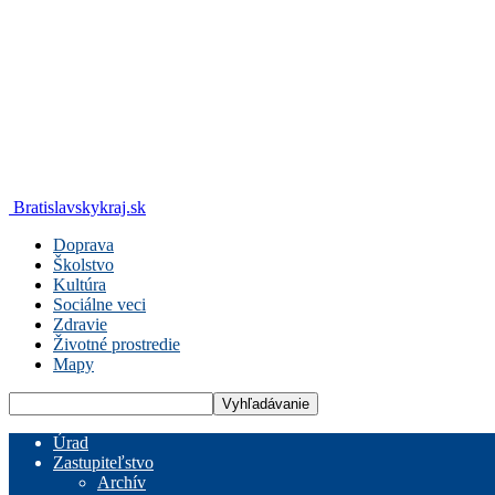
Bratislavskykraj.sk
Doprava
Školstvo
Kultúra
Sociálne veci
Zdravie
Životné prostredie
Mapy
Úrad
Zastupiteľstvo
Archív