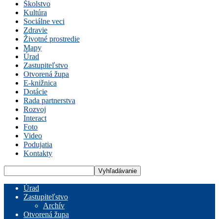
Školstvo
Kultúra
Sociálne veci
Zdravie
Životné prostredie
Mapy
Úrad
Zastupiteľstvo
Otvorená župa
E-knižnica
Dotácie
Rada partnerstva
Rozvoj
Interact
Foto
Video
Podujatia
Kontakty
Úrad
Zastupiteľstvo
Archív
Otvorená župa