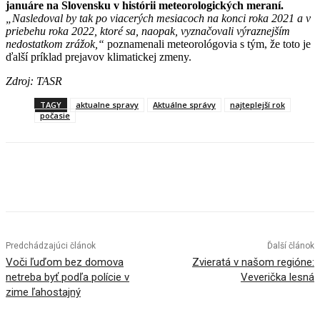
januáre na Slovensku v histórii meteorologických meraní.
„Nasledoval by tak po viacerých mesiacoch na konci roka 2021 a v
priebehu roka 2022, ktoré sa, naopak, vyznačovali výraznejším
nedostatkom zrážok,“
poznamenali meteorológovia s tým, že toto je
ďalší príklad prejavov klimatickej zmeny.
Zdroj: TASR
TAGY
aktualne spravy
Aktuálne správy
najteplejší rok
počasie
Facebook
X
Linkedin
Tumblr
Predchádzajúci článok
Ďalší článok
Voči ľuďom bez domova
Zvieratá v našom regióne:
netreba byť podľa polície v
Veverička lesná
zime ľahostajný