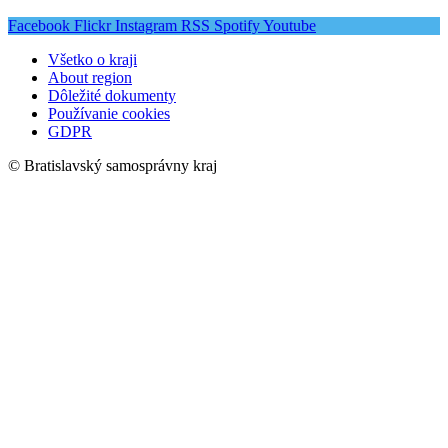
Facebook
Flickr
Instagram
RSS
Spotify
Youtube
Všetko o kraji
About region
Dôležité dokumenty
Používanie cookies
GDPR
© Bratislavský samosprávny kraj