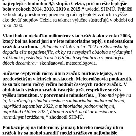
najteplejší s hodnotou 9,5 stupňa Celzia, pričom ešte teplejšie
bolo v rokoch 2014, 2018, 2019 a 2015,“
uviedol SHMÚ. Priblížil,
že hodnoty priestorovej priemernej ročnej teploty vzduchu vyššie
ako deväť stupňov Celzia sa takmer výlučne sústreďujú v období od
roku 2000.
Vlani bolo o niekoľko milimetrov viac zrážok ako v roku 2003,
ktorý bol na konci jari a v lete mimoriadne teplý, s nedostatkom
zrážok a suchom.
„Bilancia zrážok v roku 2022 na Slovensku by
dopadla ešte negatívnejšie, ak by sa nevyskytli obdobia s výdatnými
zrážkami v posledných troch týždňoch septembra a v niektorých
dňoch decembra,“
skonštatovali meteorológovia.
Súčasne ovplyvnili ročný úhrn zrážok búrkové lejaky, a to
predovšetkým v letných mesiacoch. Meteorológovia poukazujú,
že sa tak mení ročný režim hodnôt časových radov zrážok. V
obdobiach výskytu zrážok častejšie prší, respektíve sneží s
vyššou intenzitou, v porovnaní s minulosťou.
„Toto má vplyv na
to, že začínajú pribúdať mesiace s mimoriadne nadnormálnymi,
napríklad september 2022, a mimoriadne podnormálnymi,
napríklad október 2022, úhrnmi zrážok na úkor mesiacov s
normálnymi zrážkami,“
zhodnotil SHMÚ.
Poukazuje aj na tohtoročný január, ktorého mesačný úhrn
zrážok by sa mohol zaradiť medzi zrážkovo najbohatšie