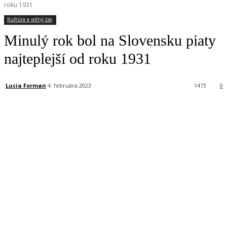
roku 1931
Kultúra a voľný čas
Minulý rok bol na Slovensku piaty
najteplejší od roku 1931
Lucia Forman
4. februára 2023
1473
0
Facebook
X
Linkedin
Tumblr