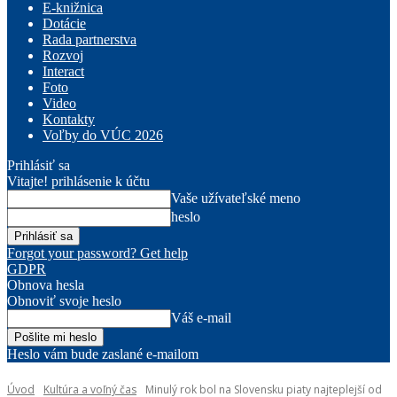
E-knižnica
Dotácie
Rada partnerstva
Rozvoj
Interact
Foto
Video
Kontakty
Voľby do VÚC 2026
Prihlásiť sa
Vitajte! prihlásenie k účtu
Vaše užívateľské meno
heslo
Forgot your password? Get help
GDPR
Obnova hesla
Obnoviť svoje heslo
Váš e-mail
Heslo vám bude zaslané e-mailom
Úvod
Kultúra a voľný čas
Minulý rok bol na Slovensku piaty najteplejší od