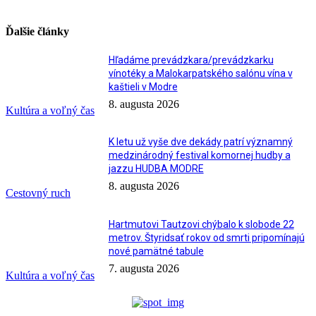
Ďalšie články
Hľadáme prevádzkara/prevádzkarku
vínotéky a Malokarpatského salónu vína v
kaštieli v Modre
8. augusta 2026
Kultúra a voľný čas
K letu už vyše dve dekády patrí významný
medzinárodný festival komornej hudby a
jazzu HUDBA MODRE
8. augusta 2026
Cestovný ruch
Hartmutovi Tautzovi chýbalo k slobode 22
metrov. Štyridsať rokov od smrti pripomínajú
nové pamätné tabule
7. augusta 2026
Kultúra a voľný čas