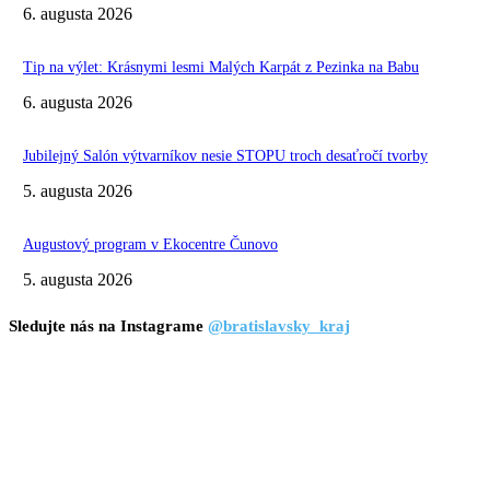
6. augusta 2026
Tip na výlet: Krásnymi lesmi Malých Karpát z Pezinka na Babu
6. augusta 2026
Jubilejný Salón výtvarníkov nesie STOPU troch desaťročí tvorby
5. augusta 2026
Augustový program v Ekocentre Čunovo
5. augusta 2026
Sledujte nás na Instagrame
@bratislavsky_kraj