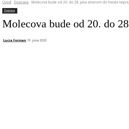
Úvod
Doprava
Molecova bude od 20. do 28. júna smerom do mesta nepre
Doprava
Molecova bude od 20. do 28
Lucia Forman
19. júna 2020
Facebook
X
Linkedin
Tumblr