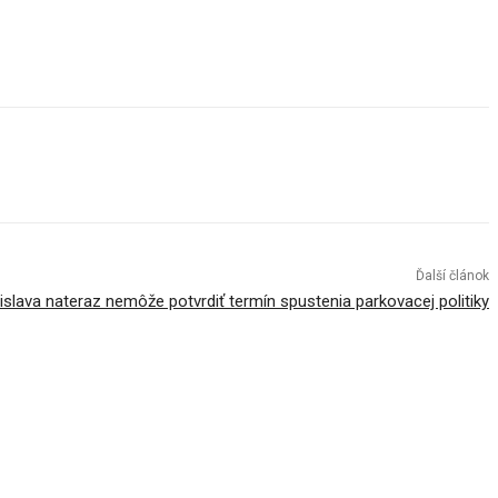
Ďalší článok
islava nateraz nemôže potvrdiť termín spustenia parkovacej politiky