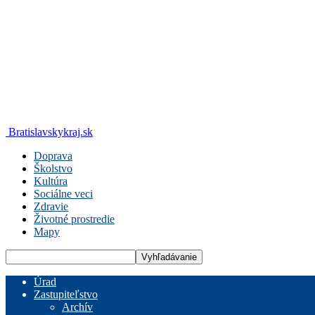
Bratislavskykraj.sk
Doprava
Školstvo
Kultúra
Sociálne veci
Zdravie
Životné prostredie
Mapy
Úrad
Zastupiteľstvo
Archív