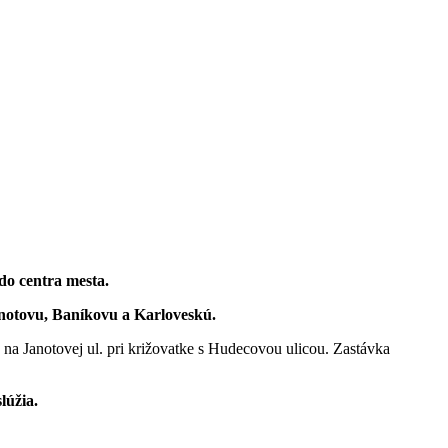
do centra mesta.
anotovu, Baníkovu a Karloveskú.
a Janotovej ul. pri križovatke s Hudecovou ulicou. Zastávka
lúžia.