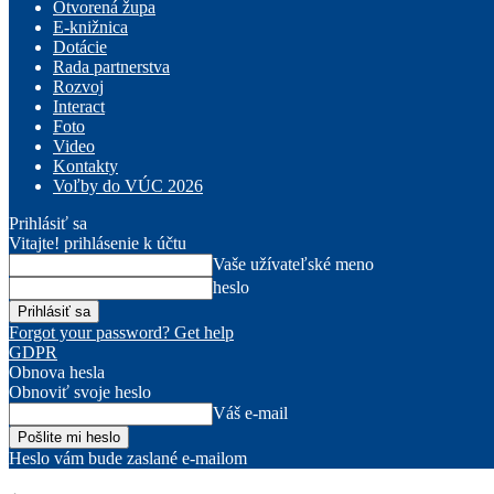
Otvorená župa
E-knižnica
Dotácie
Rada partnerstva
Rozvoj
Interact
Foto
Video
Kontakty
Voľby do VÚC 2026
Prihlásiť sa
Vitajte! prihlásenie k účtu
Vaše užívateľské meno
heslo
Forgot your password? Get help
GDPR
Obnova hesla
Obnoviť svoje heslo
Váš e-mail
Heslo vám bude zaslané e-mailom