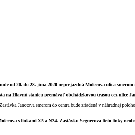
ude od 20. do 28. júna 2020 neprejazdná Molecova ulica smerom 
sta na Hlavnú stanicu premávať obchádzkovou trasou cez ulice J
stávka Janotova smerom do centra bude zriadená v náhradnej polohe n
olecova s linkami X5 a N34. Zastávku Segnerova tieto linky neobs