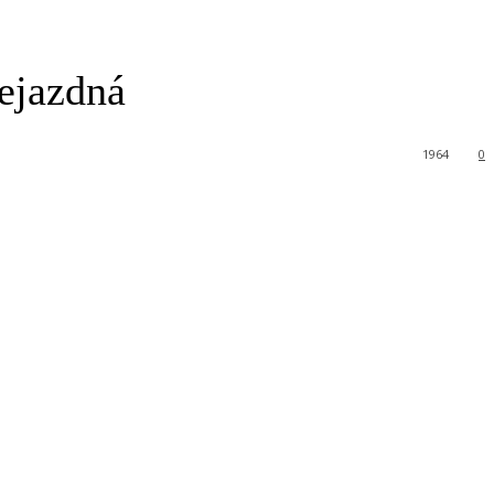
ejazdná
1964
0