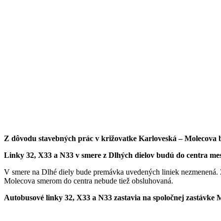
Z dôvodu stavebných prác v križovatke Karloveská – Molecova b
Linky 32, X33 a N33 v smere z Dlhých dielov budú do centra me
V smere na Dlhé diely bude premávka uvedených liniek nezmenená. Za
Molecova smerom do centra nebude tiež obsluhovaná.
Autobusové linky 32, X33 a N33 zastavia na spoločnej zastávke M