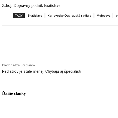
Zdroj: Dopravný podnik Bratislava
TAGY
Bratislava
Karlovesko-Dúbravská radiála
Molecova
o
Facebook
X
Linkedin
Tumblr
Predchádzajúci článok
Pediatrov je stále menej. Chýbajú aj špecialisti
Ďalšie články