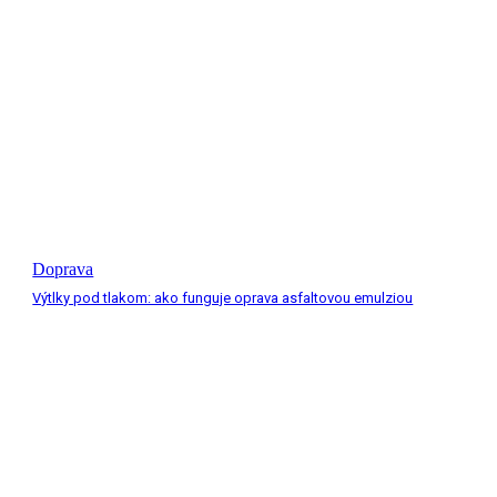
Doprava
Výtlky pod tlakom: ako funguje oprava asfaltovou emulziou