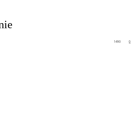
nie
1490
0