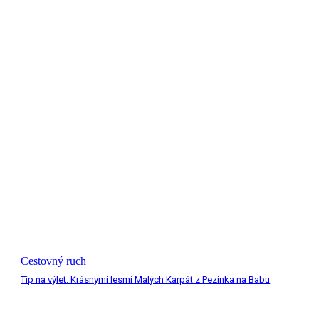
Cestovný ruch
Tip na výlet: Krásnymi lesmi Malých Karpát z Pezinka na Babu