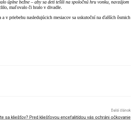
alo úplne bežne – aby sa deti tešili na spoločnú hru vonku, navzájom
ilo, maľovalo či hralo v divadle.
sta a v priebehu nasledujúcich mesiacov sa uskutoční na ďalších ôsmich
Ďalší článok
íte sa kliešťov? Pred kliešťovou encefalitídou vás ochráni očkovanie