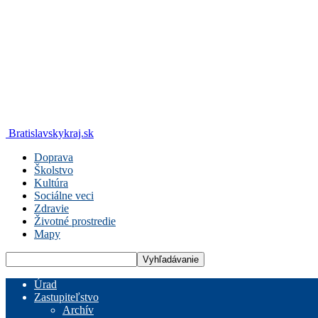
Bratislavskykraj.sk
Doprava
Školstvo
Kultúra
Sociálne veci
Zdravie
Životné prostredie
Mapy
Úrad
Zastupiteľstvo
Archív