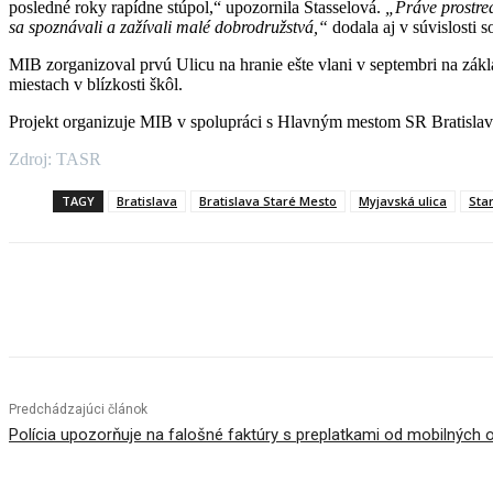
posledné roky rapídne stúpol,“ upozornila Štasselová.
„Práve prostred
sa spoznávali a zažívali malé dobrodružstvá,“
dodala aj v súvislosti 
MIB zorganizoval prvú Ulicu na hranie ešte vlani v septembri na zákla
miestach v blízkosti škôl.
Projekt organizuje MIB v spolupráci s Hlavným mestom SR Bratisla
Zdroj: TASR
TAGY
Bratislava
Bratislava Staré Mesto
Myjavská ulica
Sta
Facebook
X
Linkedin
Tumblr
Predchádzajúci článok
Polícia upozorňuje na falošné faktúry s preplatkami od mobilných 