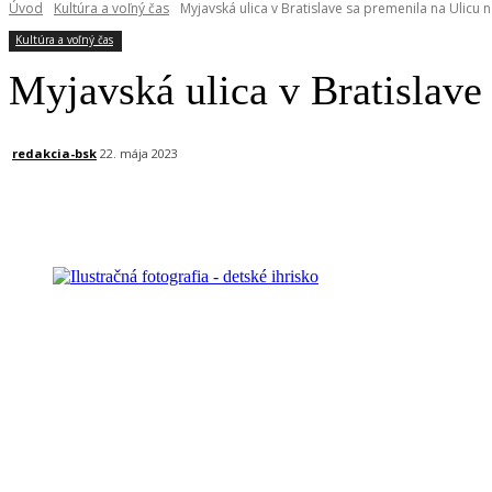
Úvod
Kultúra a voľný čas
Myjavská ulica v Bratislave sa premenila na Ulicu 
Kultúra a voľný čas
Myjavská ulica v Bratislave
redakcia-bsk
22. mája 2023
Facebook
X
Linkedin
Tumblr