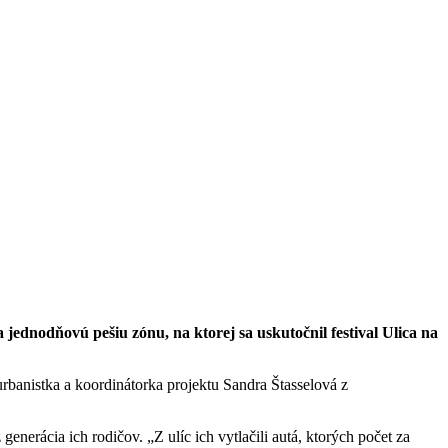
 jednodňovú pešiu zónu, na ktorej sa uskutočnil festival Ulica na
banistka a koordinátorka projektu Sandra Štasselová z
erácia ich rodičov. „Z ulíc ich vytlačili autá, ktorých počet za