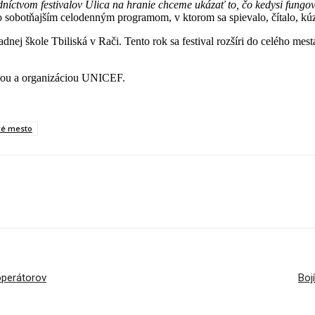
níctvom festivalov Ulica na hranie chceme ukázať to, čo kedysi fungov
so sobotňajším celodenným programom, v ktorom sa spievalo, čítalo, kúzl
dnej škole Tbiliská v Rači. Tento rok sa festival rozšíri do celého me
vou a organizáciou UNICEF.
ré mesto
operátorov
Boj