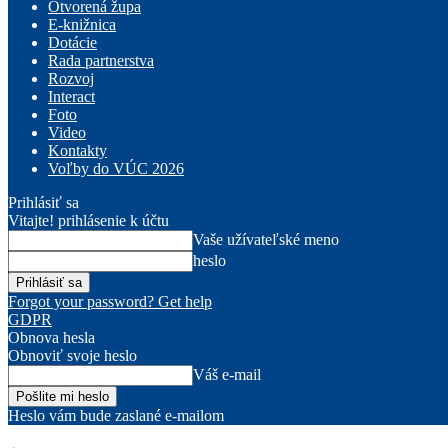
Otvorená župa
E-knižnica
Dotácie
Rada partnerstva
Rozvoj
Interact
Foto
Video
Kontakty
Voľby do VÚC 2026
Prihlásiť sa
Vitajte! prihlásenie k účtu
Vaše užívateľské meno
heslo
Forgot your password? Get help
GDPR
Obnova hesla
Obnoviť svoje heslo
Váš e-mail
Heslo vám bude zaslané e-mailom