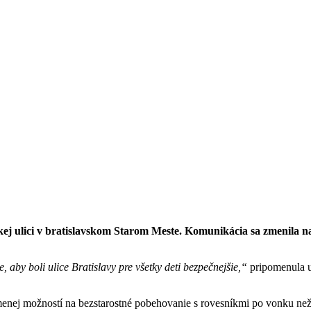
skej ulici v bratislavskom Starom Meste. Komunikácia sa zmenila na
 aby boli ulice Bratislavy pre všetky deti bezpečnejšie,“
pripomenula ur
nej možností na bezstarostné pobehovanie s rovesníkmi po vonku než gen