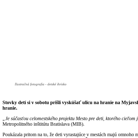
Ilustračná fotografia - detské ihrisko
Stovky detí si v sobotu prišli vyskúšať ulicu na hranie na Myjav
hranie.
„Je súčasťou celomestského projektu Mesto pre deti, ktorého cieľom je,
Metropolitného inštitútu Bratislava (MIB).
Poukázala pritom na to, že deti vyrastajúce v mestách majú omnoho me