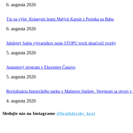
6. augusta 2026
Tip na výlet: Krásnymi lesmi Malých Karpát z Pezinka na Babu
6. augusta 2026
Jubilejný Salón výtvarníkov nesie STOPU troch desaťročí tvorby
5. augusta 2026
Augustový program v Ekocentre Čunovo
5. augusta 2026
Revitalizácia historického parku v Malinove finišuje. Verejnosti sa otvorí v
4. augusta 2026
Sledujte nás na Instagrame
@bratislavsky_kraj