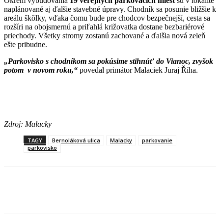
Okrem vybudovania
19 verejných parkovacích miest
sú v lokalite
naplánované aj ďalšie stavebné úpravy. Chodník sa posunie bližšie k
areálu škôlky, vďaka čomu bude pre chodcov bezpečnejší, cesta sa
rozšíri na obojsmernú a priľahlá križovatka dostane bezbariérové
priechody. Všetky stromy zostanú zachované a ďalšia nová zeleň
ešte pribudne.
„Parkovisko s chodníkom sa pokúsime stihnúť do Vianoc, zvyšok
potom v novom roku,“
povedal primátor Malaciek Juraj Říha.
Zdroj: Malacky
TAGY
Bernoláková ulica
Malacky
parkovanie
parkovisko
Facebook
X
Linkedin
Tumblr