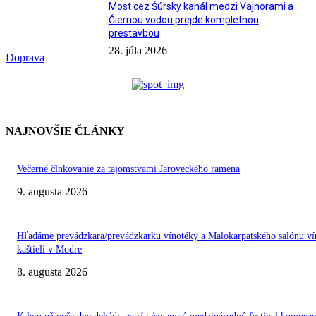
Most cez Šúrsky kanál medzi Vajnorami a
Čiernou vodou prejde kompletnou
prestavbou
28. júla 2026
Doprava
NAJNOVŠIE ČLÁNKY
Večerné člnkovanie za tajomstvami Jaroveckého ramena
9. augusta 2026
Hľadáme prevádzkara/prevádzkarku vínotéky a Malokarpatského salónu ví
kaštieli v Modre
8. augusta 2026