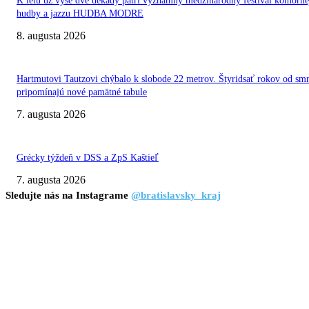
K letu už vyše dve dekády patrí významný medzinárodný festival komorne
hudby a jazzu HUDBA MODRE
8. augusta 2026
Hartmutovi Tautzovi chýbalo k slobode 22 metrov. Štyridsať rokov od smr
pripomínajú nové pamätné tabule
7. augusta 2026
Grécky týždeň v DSS a ZpS Kaštieľ
7. augusta 2026
Sledujte nás na Instagrame
@bratislavsky_kraj