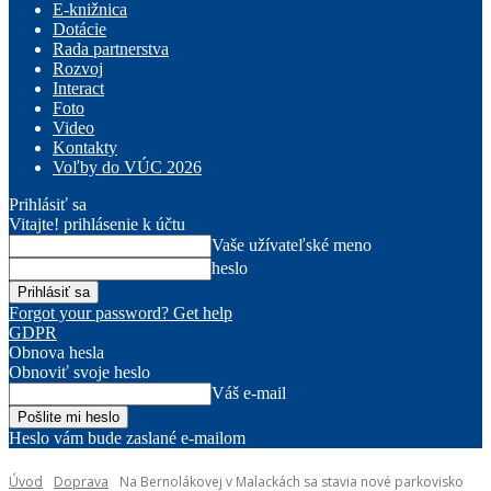
E-knižnica
Dotácie
Rada partnerstva
Rozvoj
Interact
Foto
Video
Kontakty
Voľby do VÚC 2026
Prihlásiť sa
Vitajte! prihlásenie k účtu
Vaše užívateľské meno
heslo
Forgot your password? Get help
GDPR
Obnova hesla
Obnoviť svoje heslo
Váš e-mail
Heslo vám bude zaslané e-mailom
Úvod
Doprava
Na Bernolákovej v Malackách sa stavia nové parkovisko