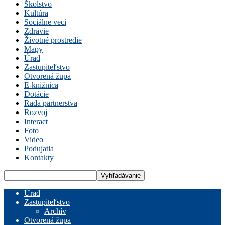
Školstvo
Kultúra
Sociálne veci
Zdravie
Životné prostredie
Mapy
Úrad
Zastupiteľstvo
Otvorená župa
E-knižnica
Dotácie
Rada partnerstva
Rozvoj
Interact
Foto
Video
Podujatia
Kontakty
Úrad
Zastupiteľstvo
Archív
Otvorená župa