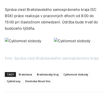
Správa ciest Bratislavského samosprávneho kraja (SC
BSK) práce realizuje v pracovných dňoch od 8:00 do
15:00 pri čiastočnom obmedzení. Údržba bude trvať do
budúceho týždňa.
Foto: Správa ciest Bratislavského samosprávneho kraja
TAGY
Bratislava
Bratislavský kraj
Cyklomost slobody
Cyklotrasy
Devínska Nová Ves
Facebook
X
Linkedin
Tumblr