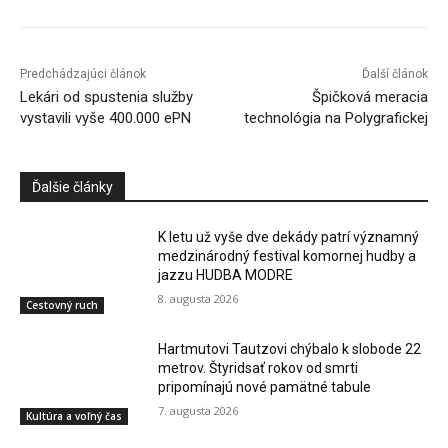
Predchádzajúci článok
Ďalší článok
Lekári od spustenia služby
Špičková meracia
vystavili vyše 400.000 ePN
technológia na Polygrafickej
Ďalšie články
K letu už vyše dve dekády patrí významný
medzinárodný festival komornej hudby a
jazzu HUDBA MODRE
8. augusta 2026
Cestovný ruch
Hartmutovi Tautzovi chýbalo k slobode 22
metrov. Štyridsať rokov od smrti
pripomínajú nové pamätné tabule
7. augusta 2026
Kultúra a voľný čas