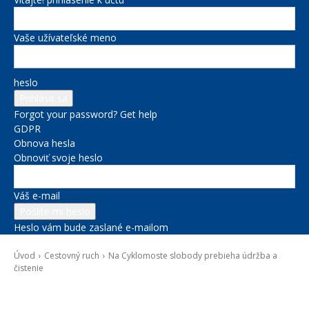
Vaše užívateľské meno
heslo
Forgot your password? Get help
GDPR
Obnova hesla
Obnoviť svoje heslo
Váš e-mail
Heslo vám bude zaslané e-mailom
Úvod
Cestovný ruch
Na Cyklomoste slobody prebieha údržba a
čistenie
Cestovný ruch
Doprava
Kultúra a voľný čas
Novinky zo župy
Správy na titulke