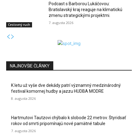
Podcast s Barborou Lukáčovou:
Bratislavský kraj reaguje na klimatickú
zmenu strategickými projektmi.
7. augusta 2026
Cestovný ruch
NAJNOVŠIE ČLÁNKY
K letu už vyše dve dekády patrí významný medzinárodný
festival komornej hudby a jazzu HUDBA MODRE
8. augusta 2026
Hartmutovi Tautzovi chýbalo k slobode 22 metrov. Štyridsať
rokov od smrti pripomínajú nové pamätné tabule
7. augusta 2026