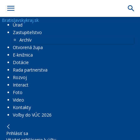
Bratislavskykraj.sk
Úrad
Zastupiteľstvo
Archív
Otvorená župa
E-knižnica
Dotácie
Rada partnerstva
Rozvoj
Interact
Foto
Video
Kontakty
Voľby do VÚC 2026
Prihlásiť sa
Vitajte! prihlásenie k účtu