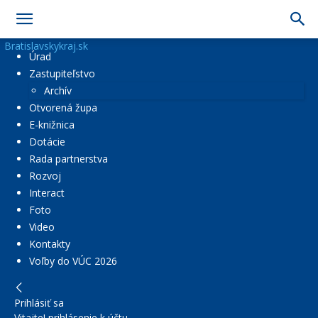
Bratislavskykraj.sk
Úrad
Zastupiteľstvo
Archív
Otvorená župa
E-knižnica
Dotácie
Rada partnerstva
Rozvoj
Interact
Foto
Video
Kontakty
Voľby do VÚC 2026
Prihlásiť sa
Vitajte! prihlásenie k účtu