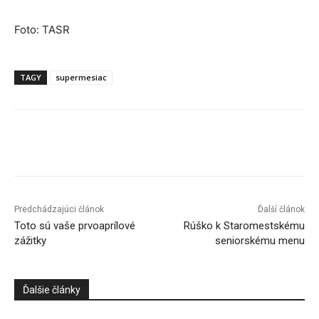
Foto: TASR
TAGY
supermesiac
Facebook
X
Linkedin
Tumblr
Predchádzajúci článok
Ďalší článok
Toto sú vaše prvoaprílové
Rúško k Staromestskému
zážitky
seniorskému menu
Ďalšie články