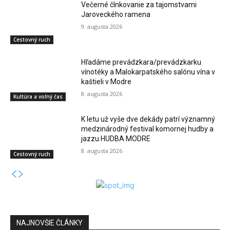
Večerné člnkovanie za tajomstvami
Jaroveckého ramena
9. augusta 2026
Cestovný ruch
Hľadáme prevádzkara/prevádzkarku
vínotéky a Malokarpatského salónu vína v
kaštieli v Modre
8. augusta 2026
Kultúra a voľný čas
K letu už vyše dve dekády patrí významný
medzinárodný festival komornej hudby a
jazzu HUDBA MODRE
8. augusta 2026
Cestovný ruch
NAJNOVŠIE ČLÁNKY