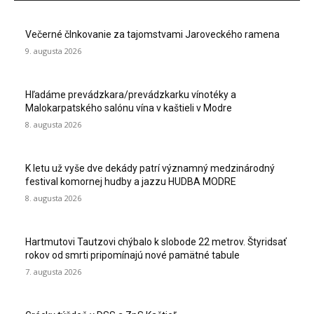
Večerné člnkovanie za tajomstvami Jaroveckého ramena
9. augusta 2026
Hľadáme prevádzkara/prevádzkarku vínotéky a
Malokarpatského salónu vína v kaštieli v Modre
8. augusta 2026
K letu už vyše dve dekády patrí významný medzinárodný
festival komornej hudby a jazzu HUDBA MODRE
8. augusta 2026
Hartmutovi Tautzovi chýbalo k slobode 22 metrov. Štyridsať
rokov od smrti pripomínajú nové pamätné tabule
7. augusta 2026