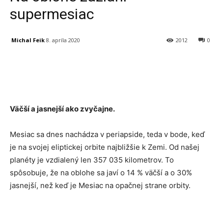
supermesiac
Michal Feik
8. apríla 2020
2012
0
Facebook
X
Linkedin
Tumblr
Väčší a jasnejší ako zvyčajne.
Mesiac sa dnes nachádza v periapside, teda v bode, keď
je na svojej eliptickej orbite najbližšie k Zemi. Od našej
planéty je vzdialený len 357 035 kilometrov. To
spôsobuje, že na oblohe sa javí o 14 % väčší a o 30%
jasnejší, než keď je Mesiac na opačnej strane orbity.