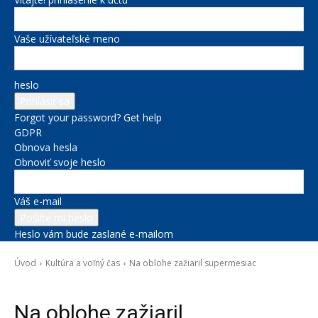
Vaše užívateľské meno
heslo
Forgot your password? Get help
GDPR
Obnova hesla
Obnoviť svoje heslo
Váš e-mail
Heslo vám bude zaslané e-mailom
Úvod
Kultúra a voľný čas
Na oblohe zažiaril supermesiac
Kultúra a voľný čas
Správy na titulke
Na oblohe zažiaril