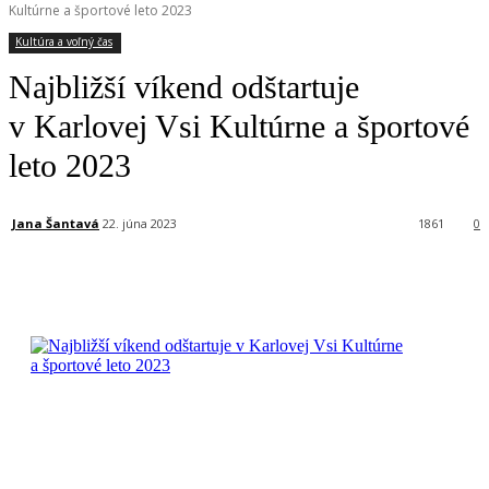
Kultúrne a športové leto 2023
Kultúra a voľný čas
Najbližší víkend odštartuje
v Karlovej Vsi Kultúrne a športové
leto 2023
Jana Šantavá
22. júna 2023
1861
0
Facebook
X
Linkedin
Tumblr