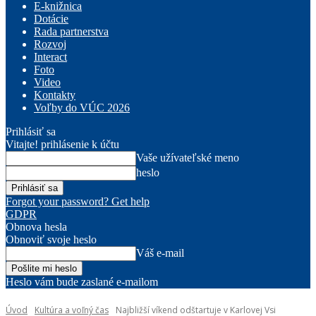
E-knižnica
Dotácie
Rada partnerstva
Rozvoj
Interact
Foto
Video
Kontakty
Voľby do VÚC 2026
Prihlásiť sa
Vitajte! prihlásenie k účtu
Vaše užívateľské meno
heslo
Forgot your password? Get help
GDPR
Obnova hesla
Obnoviť svoje heslo
Váš e-mail
Heslo vám bude zaslané e-mailom
Úvod
Kultúra a voľný čas
Najbližší víkend odštartuje v Karlovej Vsi