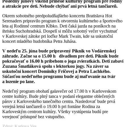
Posledný júnový víkend prinesie kultúrny program pre rodiny
a atrakcie pre deti. Nebude chýbať ani prvá letná tančiareň.
Okrem sobotného predpoludňajšieho koncertu Bratislava Hot
Serenaders pripravilo program k otvoreniu kultúrneho a športového
leta aj Rodinné centrum Klbko. Deti čaká jazda na poníkoch na
ihrisku Suchohradská. Dospelí si môžu sobotný večer vychutnať
v Karloveskej zátoke pri loďke Mark Twain, kde sa uskutoční
koncert mladého hudobníka Petra Juhása.
V nedeľu 25. júna bude pripravený Piknik vo Vodárenskej
záhrade. Začne sa o 15.00 h divadlom pre deti. Piknik bude
pokračovať o 16.00 h príbehom o joga zvieratkách. Deti zabaví
Zuzana Šmatláková spolu s lektorkou jogy. Na záver sa
uskutoční koncert Dominiky Fričovej a Petra Lachkého.
Súčasťou nedeľného programu bude aj maľovanie na tvár
a lozenie po lane.
Nedeľný program obohatí galavečer od 17.00 h v Karloveskom
centre kultúry. Bude plný tanca v podaní elegantne oblečených
párov z Karloveského tanečného centra. Nasledovať bude prvá
verejná letná tančiareň o 19.00 h pri fontáne Rodina za
Karloveským centrom kultúry. Všetky vystúpenia budú pre
verejnosť prístupné bez vstupného.
Zdroj: Karlova Ves