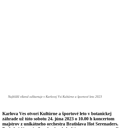
Najbližší víkend odštartuje v Karlovej Vsi Kultúrne a športové leto 2023
Karlova Ves otvorí Kultúrne a športové leto v botanickej
záhrade už túto sobotu 24. júna 2023 o 10.00 h koncertom
majstrov z unikátneho orchestra Bratislava Hot Serenaders.