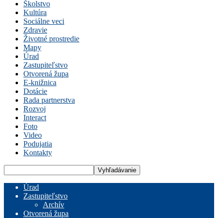
Školstvo
Kultúra
Sociálne veci
Zdravie
Životné prostredie
Mapy
Úrad
Zastupiteľstvo
Otvorená župa
E-knižnica
Dotácie
Rada partnerstva
Rozvoj
Interact
Foto
Video
Podujatia
Kontakty
Úrad
Zastupiteľstvo
Archív
Otvorená župa