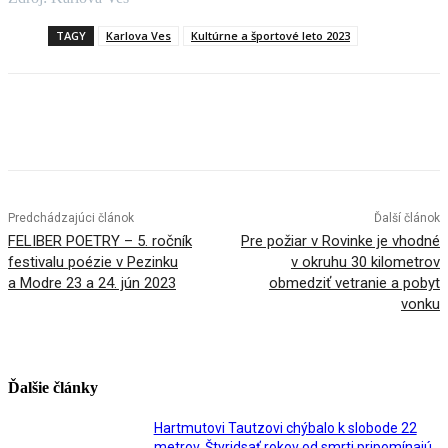
TAGY
Karlova Ves
Kultúrne a športové leto 2023
Facebook
X
Linkedin
Tumblr
Predchádzajúci článok
Ďalší článok
FELIBER POETRY – 5. ročník
Pre požiar v Rovinke je vhodné
festivalu poézie v Pezinku
v okruhu 30 kilometrov
a Modre 23 a 24. jún 2023
obmedziť vetranie a pobyt
vonku
Ďalšie články
Hartmutovi Tautzovi chýbalo k slobode 22
metrov. Štyridsať rokov od smrti pripomínajú