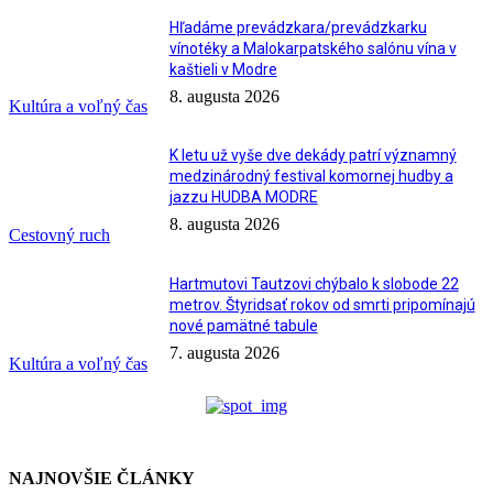
Hľadáme prevádzkara/prevádzkarku
vínotéky a Malokarpatského salónu vína v
kaštieli v Modre
8. augusta 2026
Kultúra a voľný čas
K letu už vyše dve dekády patrí významný
medzinárodný festival komornej hudby a
jazzu HUDBA MODRE
8. augusta 2026
Cestovný ruch
Hartmutovi Tautzovi chýbalo k slobode 22
metrov. Štyridsať rokov od smrti pripomínajú
nové pamätné tabule
7. augusta 2026
Kultúra a voľný čas
NAJNOVŠIE ČLÁNKY