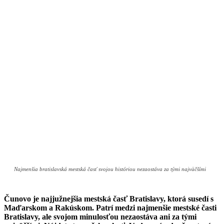
Najmenšia bratislavská mestská časť svojou históriou nezaostáva za tými najväčšími
Čunovo je najjužnejšia mestská časť Bratislavy, ktorá susedí s
Maďarskom a Rakúskom. Patrí medzi najmenšie mestské časti
Bratislavy, ale svojom minulosťou nezaostáva ani za tými