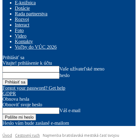
E-knižnica
Dotácie
Rada partnerstva
Rozvoj
Interact
Foto
Video
Kontakty
Voľby do VÚC 2026
Prihlásiť sa
Vitajte! prihlásenie k účtu
Vaše užívateľské meno
heslo
Forgot your password? Get help
GDPR
Obnova hesla
Obnoviť svoje heslo
Váš e-mail
Heslo vám bude zaslané e-mailom
Úvod
Cestovný ruch
Najmenšia bratislavská mestská časť svojou