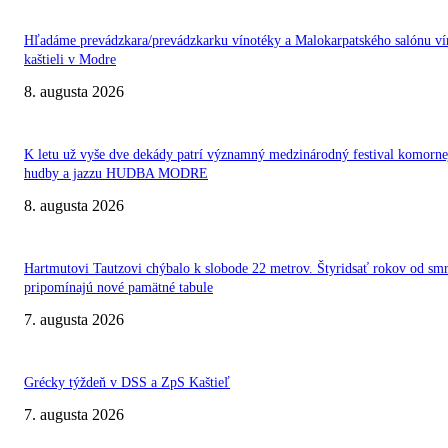
Hľadáme prevádzkara/prevádzkarku vínotéky a Malokarpatského salónu ví
kaštieli v Modre
8. augusta 2026
K letu už vyše dve dekády patrí významný medzinárodný festival komorne
hudby a jazzu HUDBA MODRE
8. augusta 2026
Hartmutovi Tautzovi chýbalo k slobode 22 metrov. Štyridsať rokov od smr
pripomínajú nové pamätné tabule
7. augusta 2026
Grécky týždeň v DSS a ZpS Kaštieľ
7. augusta 2026