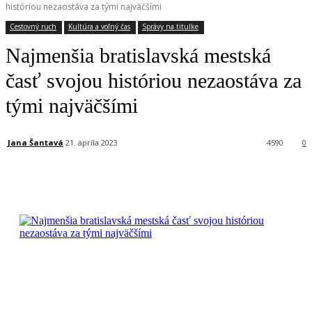
históriou nezaostáva za tými najväčšími
Cestovný ruch
Kultúra a voľný čas
Správy na titulke
Najmenšia bratislavská mestská
časť svojou históriou nezaostáva za
tými najväčšími
Jana Šantavá
21. apríla 2023
4590
0
Facebook
X
Linkedin
Tumblr