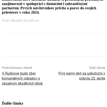
zaujímavostí v spolupráci s domácimi i zahraničnými
partnermi. Prvých návštevníkov privíta a pozve do svojich
priestorov v roku 2024.
Foto: Monika Kováčová
Facebook
X
Linkedin
Tumblr
Predchádzajúci článok
Ďalší článok
V Ružinove bude zber
Prvý parný deň sa uskutoční v
komunálnych odpadov s
sobotu 22. apríla
obsahom škodlivých látok
Ďalšie články