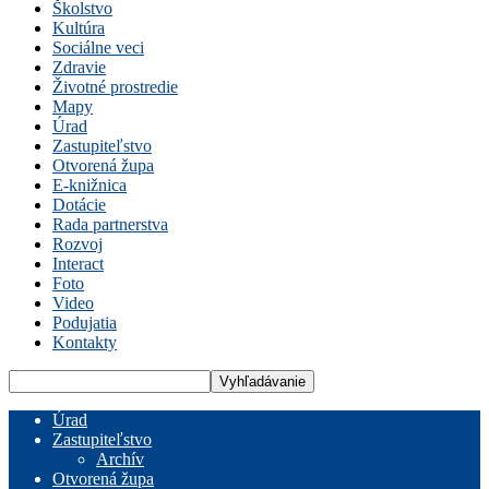
Školstvo
Kultúra
Sociálne veci
Zdravie
Životné prostredie
Mapy
Úrad
Zastupiteľstvo
Otvorená župa
E-knižnica
Dotácie
Rada partnerstva
Rozvoj
Interact
Foto
Video
Podujatia
Kontakty
Úrad
Zastupiteľstvo
Archív
Otvorená župa