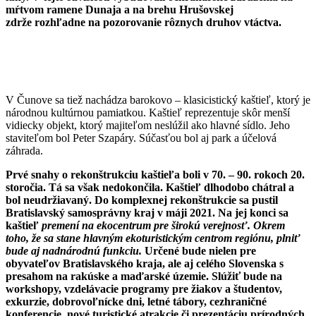
mŕtvom ramene Dunaja a na brehu Hrušovskej
zdrže rozhľadne na pozorovanie rôznych druhov vtáctva.
V Čunove sa tiež nachádza barokovo – klasicistický kaštieľ, ktorý je
národnou kultúrnou pamiatkou. Kaštieľ reprezentuje skôr menší
vidiecky objekt, ktorý majiteľom neslúžil ako hlavné sídlo. Jeho
staviteľom bol Peter Szapáry. Súčasťou bol aj park a účelová
záhrada.
Prvé snahy o rekonštrukciu kaštieľa boli v 70. – 90. rokoch 20.
storočia. Tá sa však nedokončila. Kaštieľ dlhodobo chátral a
bol neudržiavaný. Do komplexnej rekonštrukcie sa pustil
Bratislavský samosprávny kraj v máji 2021. Na jej konci sa
kaštieľ
premení na ekocentrum pre širokú verejnosť. Okrem
toho, že sa stane hlavným ekoturistickým centrom regiónu, plniť
bude aj nadnárodnú funkciu.
Určené bude nielen pre
obyvateľov Bratislavského kraja, ale aj celého Slovenska s
presahom na rakúske a maďarské územie. Slúžiť bude na
workshopy, vzdelávacie programy pre žiakov a študentov,
exkurzie, dobrovoľnícke dni, letné tábory, cezhraničné
konferencie, nové turistické atrakcie či prezentáciu prírodných