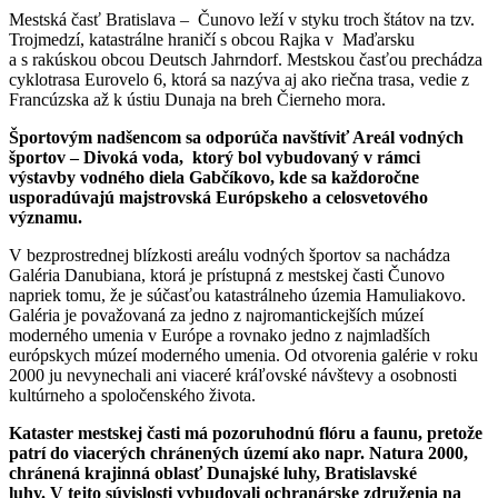
Mestská časť Bratislava – Čunovo leží v styku troch štátov na tzv.
Trojmedzí, katastrálne hraničí s obcou Rajka v Maďarsku
a s rakúskou obcou Deutsch Jahrndorf. Mestskou časťou prechádza
cyklotrasa Eurovelo 6, ktorá sa nazýva aj ako riečna trasa, vedie z
Francúzska až k ústiu Dunaja na breh Čierneho mora.
Športovým nadšencom sa odporúča navštíviť Areál vodných
športov – Divoká voda, ktorý bol vybudovaný v rámci
výstavby vodného diela Gabčíkovo, kde sa každoročne
usporadúvajú majstrovská Európskeho a celosvetového
významu.
V bezprostrednej blízkosti areálu vodných športov sa nachádza
Galéria Danubiana, ktorá je prístupná z mestskej časti Čunovo
napriek tomu, že je súčasťou katastrálneho územia Hamuliakovo.
Galéria je považovaná za jedno z najromantickejších múzeí
moderného umenia v Európe a rovnako jedno z najmladších
európskych múzeí moderného umenia. Od otvorenia galérie v roku
2000 ju nevynechali ani viaceré kráľovské návštevy a osobnosti
kultúrneho a spoločenského života.
Kataster mestskej časti má pozoruhodnú flóru a faunu, pretože
patrí do viacerých chránených území ako napr. Natura 2000,
chránená krajinná oblasť Dunajské luhy, Bratislavské
luhy. V tejto súvislosti vybudovali ochranárske združenia na