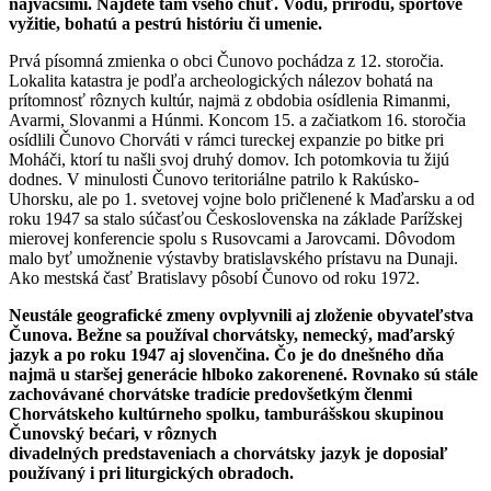
najväčšími. Nájdete tam všeho chuť. Vodu, prírodu, športové
vyžitie, bohatú a pestrú históriu či umenie.
Prvá písomná zmienka o obci Čunovo pochádza z 12. storočia.
Lokalita katastra je podľa archeologických nálezov bohatá na
prítomnosť rôznych kultúr, najmä z obdobia osídlenia Rimanmi,
Avarmi, Slovanmi a Húnmi. Koncom 15. a začiatkom 16. storočia
osídlili Čunovo Chorváti v rámci tureckej expanzie po bitke pri
Moháči, ktorí tu našli svoj druhý domov. Ich potomkovia tu žijú
dodnes. V minulosti Čunovo teritoriálne patrilo k Rakúsko-
Uhorsku, ale po 1. svetovej vojne bolo pričlenené k Maďarsku a od
roku 1947 sa stalo súčasťou Československa na základe Parížskej
mierovej konferencie spolu s Rusovcami a Jarovcami. Dôvodom
malo byť umožnenie výstavby bratislavského prístavu na Dunaji.
Ako mestská časť Bratislavy pôsobí Čunovo od roku 1972.
Neustále geografické zmeny ovplyvnili aj zloženie obyvateľstva
Čunova. Bežne sa používal chorvátsky, nemecký, maďarský
jazyk a po roku 1947 aj slovenčina. Čo je do dnešného dňa
najmä u staršej generácie hlboko zakorenené. Rovnako sú stále
zachovávané chorvátske tradície predovšetkým členmi
Chorvátskeho kultúrneho spolku, tamburášskou skupinou
Čunovský bećari, v rôznych
divadelných predstaveniach a chorvátsky jazyk je doposiaľ
používaný i pri liturgických obradoch.