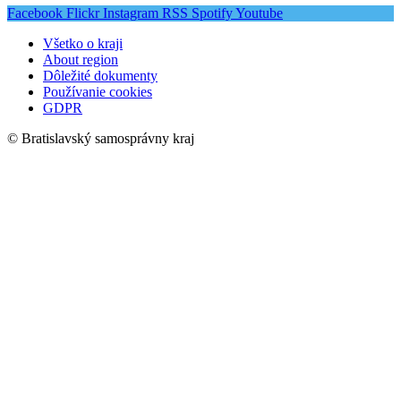
Facebook
Flickr
Instagram
RSS
Spotify
Youtube
Všetko o kraji
About region
Dôležité dokumenty
Používanie cookies
GDPR
© Bratislavský samosprávny kraj