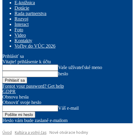
E-knižnica
Dotácie
Rada partnerstva
Rozvoj
Interact
Foto
Video
Kontakty
Voľby do VÚC 2026
Prihlásiť sa
Vitajte! prihlásenie k účtu
Vaše užívateľské meno
heslo
Forgot your password? Get help
GDPR
Obnova hesla
Obnoviť svoje heslo
Váš e-mail
Heslo vám bude zaslané e-mailom
Úvod
Kultúra a voľný čas
Nové otváracie hodiny