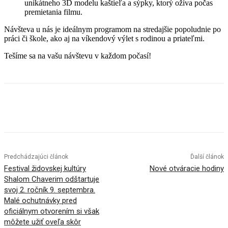
unikátneho 3D modelu kaštieľa a sýpky, ktorý ožíva počas
premietania filmu.
Návšteva u nás je ideálnym programom na stredajšie popoludnie po
práci či škole, ako aj na víkendový výlet s rodinou a priateľmi.
Tešíme sa na vašu návštevu v každom počasí!
Facebook
X
Linkedin
Tumblr
Predchádzajúci článok
Ďalší článok
Festival židovskej kultúry
Nové otváracie hodiny
Shalom Chaverim odštartuje
svoj 2. ročník 9. septembra.
Malé ochutnávky pred
oficiálnym otvorením si však
môžete užiť oveľa skôr