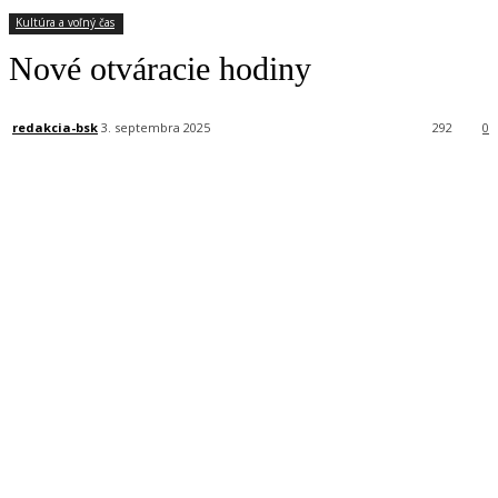
Kultúra a voľný čas
Nové otváracie hodiny
redakcia-bsk
3. septembra 2025
292
0
Facebook
X
Linkedin
Tumblr