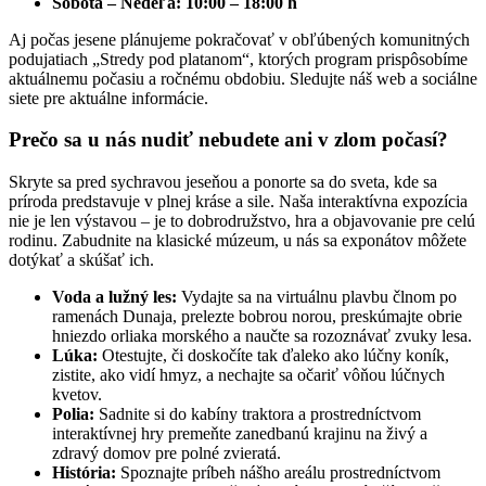
Sobota – Nedeľa: 10:00 – 18:00 h
Aj počas jesene plánujeme pokračovať v obľúbených komunitných
podujatiach „Stredy pod platanom“, ktorých program prispôsobíme
aktuálnemu počasiu a ročnému obdobiu. Sledujte náš web a sociálne
siete pre aktuálne informácie.
Prečo sa u nás nudiť nebudete ani v zlom počasí?
Skryte sa pred sychravou jeseňou a ponorte sa do sveta, kde sa
príroda predstavuje v plnej kráse a sile. Naša interaktívna expozícia
nie je len výstavou – je to dobrodružstvo, hra a objavovanie pre celú
rodinu. Zabudnite na klasické múzeum, u nás sa exponátov môžete
dotýkať a skúšať ich.
Voda a lužný les:
Vydajte sa na virtuálnu plavbu člnom po
ramenách Dunaja, prelezte bobrou norou, preskúmajte obrie
hniezdo orliaka morského a naučte sa rozoznávať zvuky lesa.
Lúka:
Otestujte, či doskočíte tak ďaleko ako lúčny koník,
zistite, ako vidí hmyz, a nechajte sa očariť vôňou lúčnych
kvetov.
Polia:
Sadnite si do kabíny traktora a prostredníctvom
interaktívnej hry premeňte zanedbanú krajinu na živý a
zdravý domov pre polné zvieratá.
História:
Spoznajte príbeh nášho areálu prostredníctvom