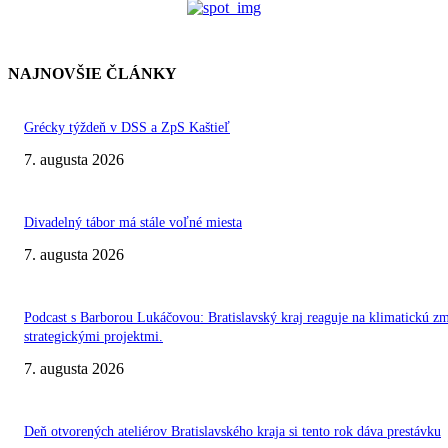
NAJNOVŠIE ČLÁNKY
Grécky týždeň v DSS a ZpS Kaštieľ
7. augusta 2026
Divadelný tábor má stále voľné miesta
7. augusta 2026
Podcast s Barborou Lukáčovou: Bratislavský kraj reaguje na klimatickú z
strategickými projektmi.
7. augusta 2026
Deň otvorených ateliérov Bratislavského kraja si tento rok dáva prestávku