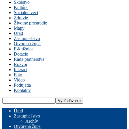
Školstvo
Kultúra
Sociálne veci
Zdravie
Životné prostredie
Mapy
Úrad
Zastupiteľstvo
Otvorená župa
E-knižnica
Dotácie
Rada partnerstva
Rozvoj
Interact
Foto
Video
Podujatia
Kontakty
Úrad
Zastupiteľstvo
Archív
Otvorená župa