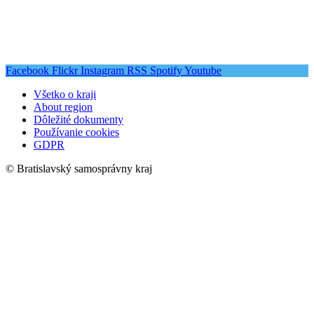
Facebook
Flickr
Instagram
RSS
Spotify
Youtube
Všetko o kraji
About region
Dôležité dokumenty
Používanie cookies
GDPR
© Bratislavský samosprávny kraj