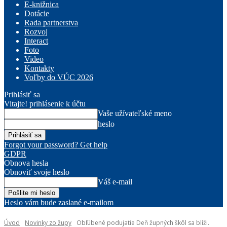
E-knižnica
Dotácie
Rada partnerstva
Rozvoj
Interact
Foto
Video
Kontakty
Voľby do VÚC 2026
Prihlásiť sa
Vitajte! prihlásenie k účtu
Vaše užívateľské meno
heslo
Forgot your password? Get help
GDPR
Obnova hesla
Obnoviť svoje heslo
Váš e-mail
Heslo vám bude zaslané e-mailom
Úvod
Novinky zo župy
Obľúbené podujatie Deň župných škôl sa blíži.