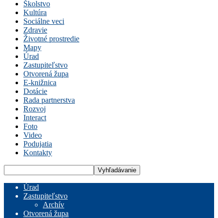
Školstvo
Kultúra
Sociálne veci
Zdravie
Životné prostredie
Mapy
Úrad
Zastupiteľstvo
Otvorená župa
E-knižnica
Dotácie
Rada partnerstva
Rozvoj
Interact
Foto
Video
Podujatia
Kontakty
Úrad
Zastupiteľstvo
Archív
Otvorená župa