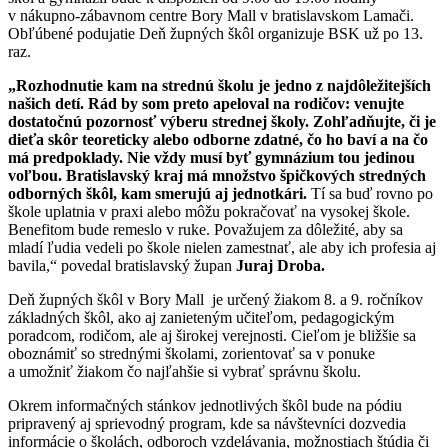
v nákupno-zábavnom centre Bory Mall v bratislavskom Lamači.
Obľúbené podujatie Deň župných škôl organizuje BSK už po 13.
raz.
„Rozhodnutie kam na strednú školu je jedno z najdôležitejších
našich detí. Rád by som preto apeloval na rodičov: venujte
dostatočnú pozornosť výberu strednej školy. Zohľadňujte, či je
dieťa skôr teoreticky alebo odborne zdatné, čo ho baví a na čo
má predpoklady. Nie vždy musí byť gymnázium tou jedinou
voľbou. Bratislavský kraj má množstvo špičkových stredných
odborných škôl, kam smerujú aj jednotkári.
Tí sa buď rovno po
škole uplatnia v praxi alebo môžu pokračovať na vysokej škole.
Benefitom bude remeslo v ruke. Považujem za dôležité, aby sa
mladí ľudia vedeli po škole nielen zamestnať, ale aby ich profesia aj
bavila,“ povedal bratislavský župan
Juraj Droba.
Deň župných škôl v Bory Mall je určený žiakom 8. a 9. ročníkov
základných škôl, ako aj zanieteným učiteľom, pedagogickým
poradcom, rodičom, ale aj širokej verejnosti. Cieľom je bližšie sa
oboznámiť so strednými školami, zorientovať sa v ponuke
a umožniť žiakom čo najľahšie si vybrať správnu školu.
Okrem informačných stánkov jednotlivých škôl bude na pódiu
pripravený aj sprievodný program, kde sa návštevníci dozvedia
informácie o školách, odboroch vzdelávania, možnostiach štúdia či