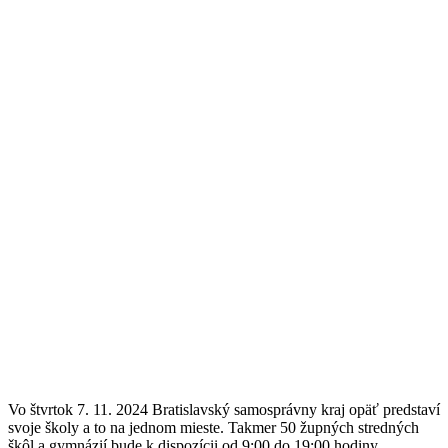
Vo štvrtok 7. 11. 2024 Bratislavský samosprávny kraj opäť predstaví
svoje školy a to na jednom mieste. Takmer 50 župných stredných
škôl a gymnázií bude k dispozícii od 9:00 do 19:00 hodiny