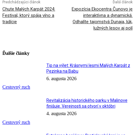
Predchádzajúci článok
Ďalší článok
Chute Malých Karpát 2024:
Expozícia Ekocentra Čunovo je
Festival, ktorý spája víno a
interaktívna a dynamická.
tradície
Odhalíte tajomstvá Dunaja, lúk,
lužných lesov aj polí
Ďalšie články
Tip na výlet: Krásnymi lesmi Malých Karpát z
Pezinka na Babu
6. augusta 2026
Cestovný ruch
Revitalizácia historického parku v Malinove
finišuje. Verejnosti sa otvorí v októbri
4. augusta 2026
Cestovný ruch