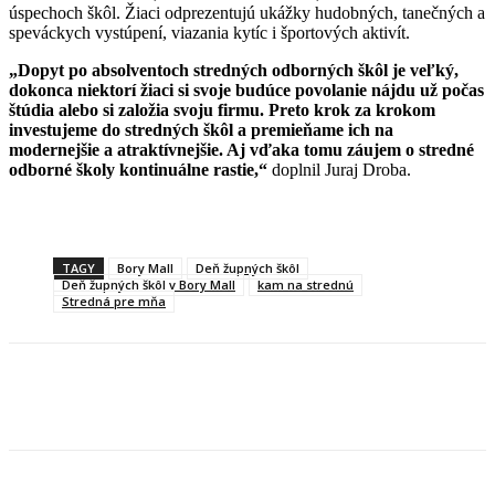
úspechoch škôl. Žiaci odprezentujú ukážky hudobných, tanečných a
speváckych vystúpení, viazania kytíc i športových aktivít.
„Dopyt po absolventoch stredných odborných škôl je veľký,
dokonca niektorí žiaci si svoje budúce povolanie nájdu už počas
štúdia alebo si založia svoju firmu. Preto krok za krokom
investujeme do stredných škôl a premieňame ich na
modernejšie a atraktívnejšie. Aj vďaka tomu záujem o stredné
odborné školy kontinuálne rastie,“
doplnil Juraj Droba.
TAGY
Bory Mall
Deň župných škôl
Deň župných škôl v Bory Mall
kam na strednú
Stredná pre mňa
Facebook
X
Linkedin
Tumblr