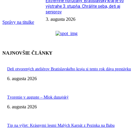
Extrémne horúčavy: Bratislavský kraj je vo
výstrahe 3. stupňa. Chráňte seba, deti aj
seniorov
3. augusta 2026
Správy na titulke
NAJNOVŠIE ČLÁNKY
Deň otvorených ateliérov Bratislavského kraja si tento rok dáva prestávku
6. augusta 2026
Tvorenie v auguste – Mlok dunajský
6. augusta 2026
Tip na výlet: Krásnymi lesmi Malých Karpát z Pezinka na Babu