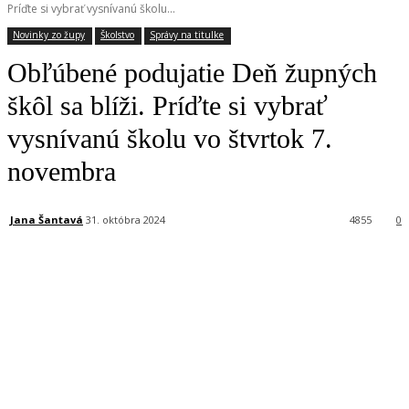
Príďte si vybrať vysnívanú školu...
Novinky zo župy
Školstvo
Správy na titulke
Obľúbené podujatie Deň župných
škôl sa blíži. Príďte si vybrať
vysnívanú školu vo štvrtok 7.
novembra
Jana Šantavá
31. októbra 2024
4855
0
Facebook
X
Linkedin
Tumblr