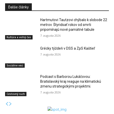
Ďalšie články
Hartmutovi Tautzovi chýbalo k slobode 22
metrov. Štyridsať rokov od smrti
pripomínajú nové pamätné tabule
7. augusta 2026
Kultúra a voľný čas
Grécky týždeň v DSS a ZpS Kaštieľ
7. augusta 2026
Sociálne veci
Podcast s Barborou Lukáčovou:
Bratislavský kraj reaguje na klimatickú
zmenu strategickými projektmi.
7. augusta 2026
Cestovný ruch