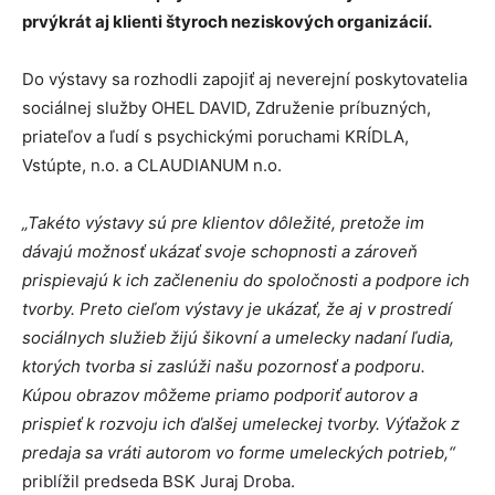
prvýkrát aj klienti štyroch neziskových organizácií.
Do výstavy sa rozhodli zapojiť aj neverejní poskytovatelia
sociálnej služby OHEL DAVID, Združenie príbuzných,
priateľov a ľudí s psychickými poruchami KRÍDLA,
Vstúpte, n.o. a CLAUDIANUM n.o.
„Takéto výstavy sú pre klientov dôležité, pretože im
dávajú možnosť ukázať svoje schopnosti a zároveň
prispievajú k ich začleneniu do spoločnosti a podpore ich
tvorby. Preto cieľom výstavy je ukázať, že aj v prostredí
sociálnych služieb žijú šikovní a umelecky nadaní ľudia,
ktorých tvorba si zaslúži našu pozornosť a podporu.
Kúpou obrazov môžeme priamo podporiť autorov a
prispieť k rozvoju ich ďalšej umeleckej tvorby. Výťažok z
predaja sa vráti autorom vo forme umeleckých potrieb,“
priblížil predseda BSK Juraj Droba.