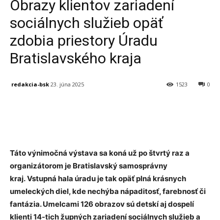
Obrazy klientov zariadení
sociálnych služieb opäť
zdobia priestory Úradu
Bratislavského kraja
redakcia-bsk
23. júna 2025
1523
0
Facebook
X
Linkedin
Tumblr
Táto výnimočná výstava sa koná už po štvrtý raz a
organizátorom je Bratislavský samosprávny
kraj. Vstupná hala úradu je tak opäť plná krásnych
umeleckých diel, kde nechýba nápaditosť, farebnosť či
fantázia. Umelcami 126 obrazov sú detskí aj dospelí
klienti 14-tich župných zariadení sociálnych služieb a