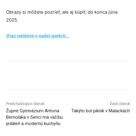
Obrazy si môžete pozrieť, ale aj kúpiť, do konca júna
2025.
Viac nájdete v našej galérií…
Facebook
X
Linkedin
Tumblr
Predchádzajúci článok
Ďalší článok
Župné Gymnázium Antona
Takýto bol piknik v Malackách
Bernoláka v Senci má väčšiu
jedáleň a modernú kuchyňu