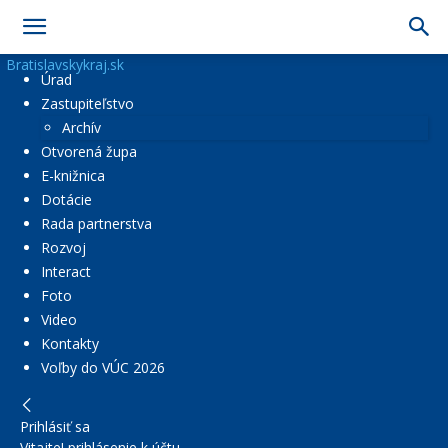
Bratislavskykraj.sk
Úrad
Zastupiteľstvo
Archív
Otvorená župa
E-knižnica
Dotácie
Rada partnerstva
Rozvoj
Interact
Foto
Video
Kontakty
Voľby do VÚC 2026
Prihlásiť sa
Vitajte! prihlásenie k účtu