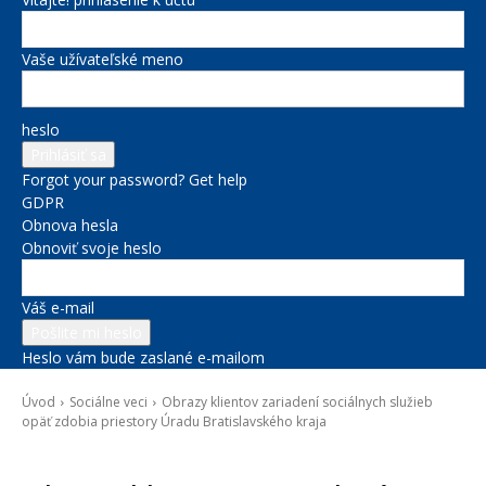
Vaše užívateľské meno
heslo
Forgot your password? Get help
GDPR
Obnova hesla
Obnoviť svoje heslo
Váš e-mail
Heslo vám bude zaslané e-mailom
Úvod
Sociálne veci
Obrazy klientov zariadení sociálnych služieb
opäť zdobia priestory Úradu Bratislavského kraja
Sociálne veci
Správy na titulke