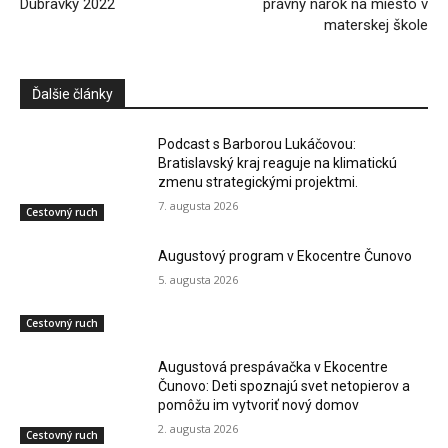
Dúbravky 2022
právny nárok na miesto v
materskej škole
Ďalšie články
Podcast s Barborou Lukáčovou:
Bratislavský kraj reaguje na klimatickú
zmenu strategickými projektmi.
7. augusta 2026
Cestovný ruch
Augustový program v Ekocentre Čunovo
5. augusta 2026
Cestovný ruch
Augustová prespávačka v Ekocentre
Čunovo: Deti spoznajú svet netopierov a
pomôžu im vytvoriť nový domov
2. augusta 2026
Cestovný ruch