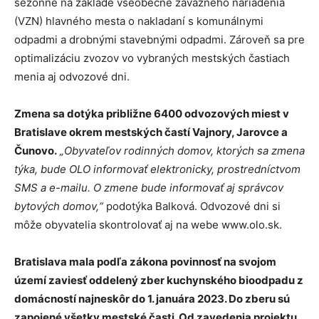
sezónne na základe všeobecne záväzného nariadenia
(VZN) hlavného mesta o nakladaní s komunálnymi
odpadmi a drobnými stavebnými odpadmi. Zároveň sa pre
optimalizáciu zvozov vo vybraných mestských častiach
menia aj odvozové dni.
Zmena sa dotýka približne 6400 odvozových miest v
Bratislave okrem mestských častí Vajnory, Jarovce a
Čunovo.
„Obyvateľov rodinných domov, ktorých sa zmena
týka, bude OLO informovať elektronicky, prostredníctvom
SMS a e-mailu. O zmene bude informovať aj správcov
bytových domov,“
podotýka Balková. Odvozové dni si
môže obyvatelia skontrolovať aj na webe www.olo.sk.
Bratislava mala podľa zákona povinnosť na svojom
území zaviesť oddelený zber kuchynského bioodpadu z
domácností najneskôr do 1. januára 2023. Do zberu sú
zapojené všetky mestské časti. Od zavedenia projektu