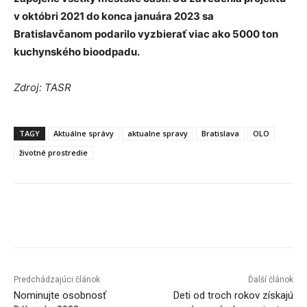
v októbri 2021 do konca januára 2023 sa
Bratislavčanom podarilo vyzbierať viac ako 5000 ton
kuchynského bioodpadu.
Zdroj: TASR
TAGY
Aktuálne správy
aktualne spravy
Bratislava
OLO
životné prostredie
Facebook
X
Linkedin
Tumblr
Predchádzajúci článok
Ďalší článok
Nominujte osobnosť
Deti od troch rokov získajú