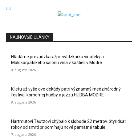
NAJNOVŠIE ČLÁNKY
Hľadáme prevádzkara/prevádzkarku vínotéky a
Malokarpatského salónu vína v kaštieli v Modre
8. augusta 2026
K letu už vyše dve dekády patrí významný medzinárodný
festival komornej hudby a jazzu HUDBA MODRE
8. augusta 2026
Hartmutovi Tautzovi chýbalo k slobode 22 metrov. Štyridsať
rokov od smrti pripomínajú nové pamätné tabule
7. augusta 2026