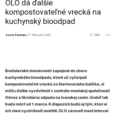
OLO dá ďalšie
kompostovateľné vrecká na
kuchynský bioodpad
Lucia Forman
27. februára 2023
7380
0
Facebook
X
Linkedin
Tumblr
Bratislavské domácnosti zapojené do zberu
kuchynského bioodpadu, ktoré už vyčerpali
kompostovateľné vrecká zo štartovacieho balíčka, si
môžu ďalšie vyzdvihnúť v centrále mestskej spoločnosti
Odvoz a likvidácia odpadu na Ivanskej ceste. Urobiť tak
budú môcť od 1. marca. K dispozícii budú aj tým, ktorí si
ich vlani vyzdvihnúť nestihli. OLO zároveň mení interval