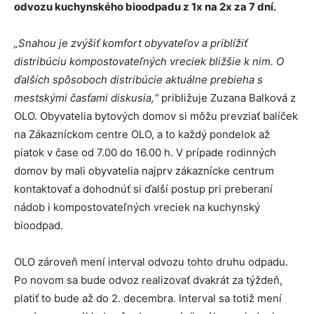
odvozu kuchynského bioodpadu z 1x na 2x za 7 dní.
„Snahou je zvýšiť komfort obyvateľov a priblížiť
distribúciu kompostovateľných vreciek bližšie k nim. O
ďalších spôsoboch distribúcie aktuálne prebieha s
mestskými časťami diskusia,“
približuje Zuzana Balková z
OLO. Obyvatelia bytových domov si môžu prevziať balíček
na Zákazníckom centre OLO, a to každý pondelok až
piatok v čase od 7.00 do 16.00 h. V prípade rodinných
domov by mali obyvatelia najprv zákaznícke centrum
kontaktovať a dohodnúť si ďalší postup pri preberaní
nádob i kompostovateľných vreciek na kuchynský
bioodpad.
OLO zároveň mení interval odvozu tohto druhu odpadu.
Po novom sa bude odvoz realizovať dvakrát za týždeň,
platiť to bude až do 2. decembra. Interval sa totiž mení