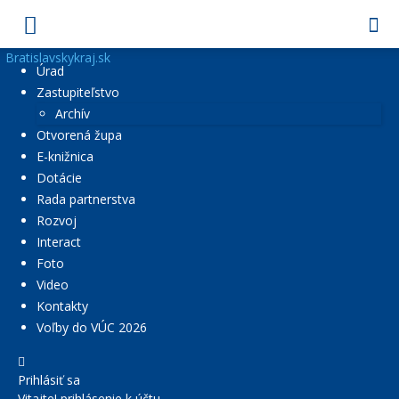
Bratislavskykraj.sk
Úrad
Zastupiteľstvo
Archív
Otvorená župa
E-knižnica
Dotácie
Rada partnerstva
Rozvoj
Interact
Foto
Video
Kontakty
Voľby do VÚC 2026
Prihlásiť sa
Vitajte! prihlásenie k účtu