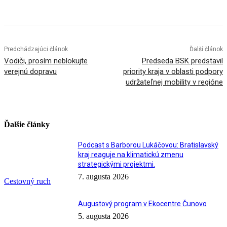
Facebook
X
Linkedin
Tumblr
Predchádzajúci článok
Ďalší článok
Vodiči, prosím neblokujte
Predseda BSK predstavil
verejnú dopravu
priority kraja v oblasti podpory
udržateľnej mobility v regióne
Ďalšie články
Podcast s Barborou Lukáčovou: Bratislavský
kraj reaguje na klimatickú zmenu
strategickými projektmi.
7. augusta 2026
Cestovný ruch
Augustový program v Ekocentre Čunovo
5. augusta 2026