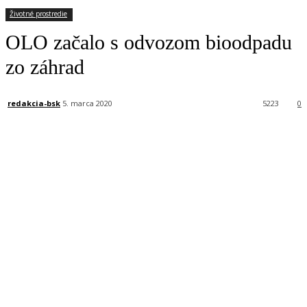
Životné prostredie
OLO začalo s odvozom bioodpadu
zo záhrad
redakcia-bsk
5. marca 2020
5223
0
Facebook
X
Linkedin
Tumblr