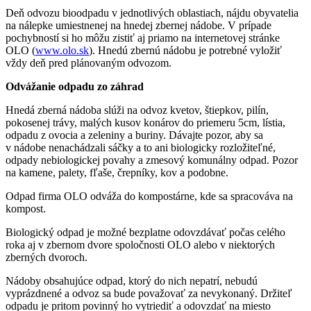
Deň odvozu bioodpadu v jednotlivých oblastiach, nájdu obyvatelia
na nálepke umiestnenej na hnedej zbernej nádobe. V prípade
pochybností si ho môžu zistiť aj priamo na internetovej stránke
OLO (
www.olo.sk
). Hnedú zbernú nádobu je potrebné vyložiť
vždy deň pred plánovaným odvozom.
Odvážanie odpadu zo záhrad
Hnedá zberná nádoba slúži na odvoz kvetov, štiepkov, pilín,
pokosenej trávy, malých kusov konárov do priemeru 5cm, lístia,
odpadu z ovocia a zeleniny a buriny. Dávajte pozor, aby sa
v nádobe nenachádzali sáčky a to ani biologicky rozložiteľné,
odpady nebiologickej povahy a zmesový komunálny odpad. Pozor
na kamene, palety, fľaše, črepníky, kov a podobne.
Odpad firma OLO odváža do kompostárne, kde sa spracováva na
kompost.
Biologický odpad je možné bezplatne odovzdávať počas celého
roka aj v zbernom dvore spoločnosti OLO alebo v niektorých
zberných dvoroch.
Nádoby obsahujúce odpad, ktorý do nich nepatrí, nebudú
vyprázdnené a odvoz sa bude považovať za nevykonaný. Držiteľ
odpadu je pritom povinný ho vytriediť a odovzdať na miesto