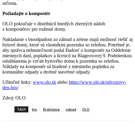
určenia.
Požiadajte o kompostér
OLO pokračuje v distribúcií hnedých zberných nádob
z kompostérov pre rodinné domy.
Nakladanie s bioodpadom zo záhrad a zelene majú možnosť riešiť aj
bytové domy, ktoré sú vlastníkmi pozemku so zeleňou. Potrebné je,
aby správca nehnuteľnosti podal žiadosť o kompostér na Oddelenie
miestnych daní, poplatkov a licencií na Blageovovej 9. Podmienkou
odsúhlasenia je vzťah bytového domu k pozemku so zeleňou.
Náklady na kompostér sú hradené z miestneho poplatku za
komunálne odpady a drobné stavebné odpady.
Užitočné linky:
www.olo.sk
alebo
https://www.olo.sk/odvozovy-
den-bro/
Zdroj: OLO
TAGY
bio
Bratislava
odpad
OLO