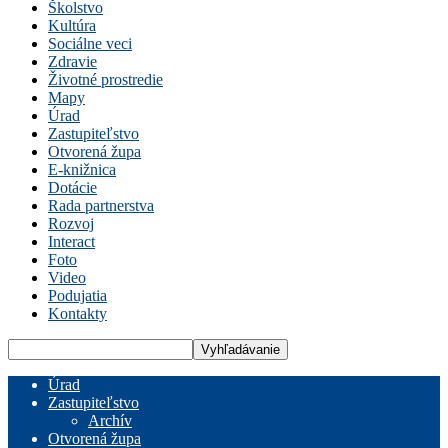
Školstvo
Kultúra
Sociálne veci
Zdravie
Životné prostredie
Mapy
Úrad
Zastupiteľstvo
Otvorená župa
E-knižnica
Dotácie
Rada partnerstva
Rozvoj
Interact
Foto
Video
Podujatia
Kontakty
Úrad
Zastupiteľstvo
Archív
Otvorená župa