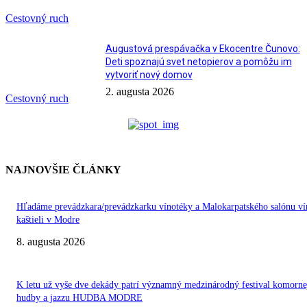
Cestovný ruch
Augustová prespávačka v Ekocentre Čunovo:
Deti spoznajú svet netopierov a pomôžu im
vytvoriť nový domov
2. augusta 2026
Cestovný ruch
NAJNOVŠIE ČLÁNKY
Hľadáme prevádzkara/prevádzkarku vínotéky a Malokarpatského salónu ví
kaštieli v Modre
8. augusta 2026
K letu už vyše dve dekády patrí významný medzinárodný festival komorne
hudby a jazzu HUDBA MODRE