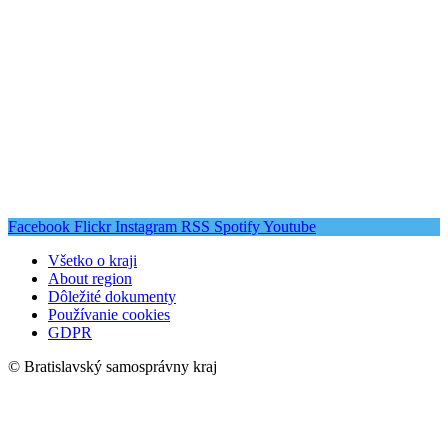
Facebook
Flickr
Instagram
RSS
Spotify
Youtube
Všetko o kraji
About region
Dôležité dokumenty
Používanie cookies
GDPR
© Bratislavský samosprávny kraj