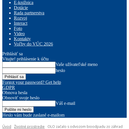
E-knižnica
Dotácie
Rada partnerstva
Rozvoj
Interact
Foto
Video
Kontakty
Voľby do VÚC 2026
Prihlásiť sa
Vitajte! prihlásenie k účtu
Vaše užívateľské meno
heslo
Forgot your password? Get help
GDPR
Obnova hesla
Obnoviť svoje heslo
Váš e-mail
Heslo vám bude zaslané e-mailom
Úvod
Životné prostredie
OLO začalo s odvozom bioodpadu zo záhrad