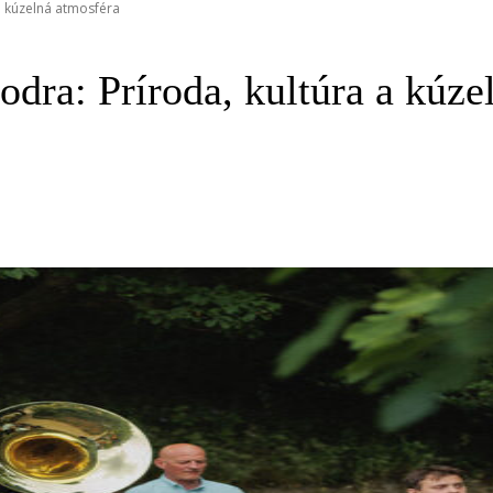
 a kúzelná atmosféra
odra: Príroda, kultúra a kúze