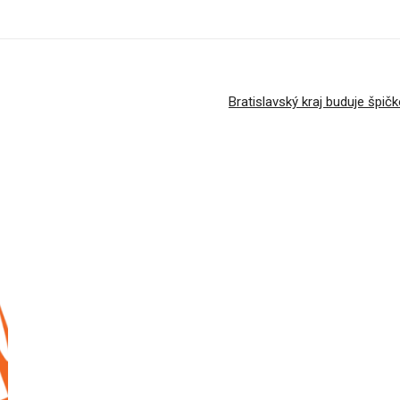
Bratislavský kraj buduje špič