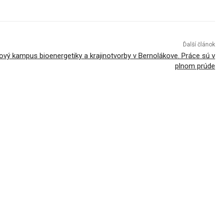
Ďalší článok
kový kampus bioenergetiky a krajinotvorby v Bernolákove. Práce sú v
plnom prúde