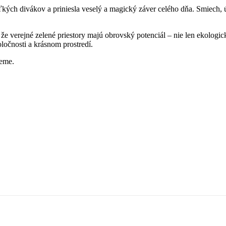
ľkých divákov a priniesla veselý a magický záver celého dňa. Smiech, 
 že verejné zelené priestory majú obrovský potenciál – nie len ekolog
oločnosti a krásnom prostredí.
jeme.