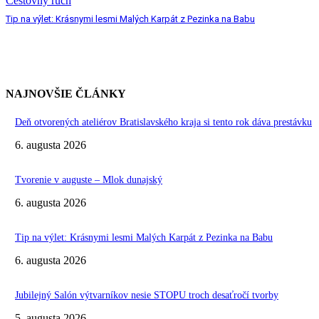
Cestovný ruch
Tip na výlet: Krásnymi lesmi Malých Karpát z Pezinka na Babu
NAJNOVŠIE ČLÁNKY
Deň otvorených ateliérov Bratislavského kraja si tento rok dáva prestávku
6. augusta 2026
Tvorenie v auguste – Mlok dunajský
6. augusta 2026
Tip na výlet: Krásnymi lesmi Malých Karpát z Pezinka na Babu
6. augusta 2026
Jubilejný Salón výtvarníkov nesie STOPU troch desaťročí tvorby
5. augusta 2026