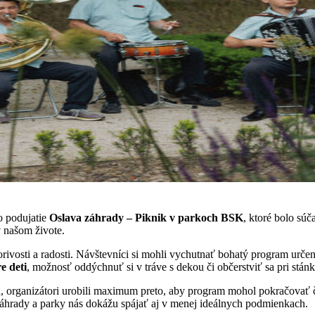
o podujatie
Oslava záhrady – Piknik v parkoch BSK
, ktoré bolo sú
v našom živote.
vorivosti a radosti. Návštevníci si mohli vychutnať bohatý program urče
e deti
, možnosť oddýchnuť si v tráve s dekou či občerstviť sa pri stán
, organizátori urobili maximum preto, aby program mohol pokračovať čo 
záhrady a parky nás dokážu spájať aj v menej ideálnych podmienkach.