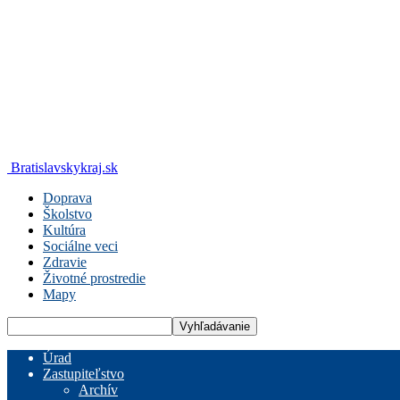
Bratislavskykraj.sk
Doprava
Školstvo
Kultúra
Sociálne veci
Zdravie
Životné prostredie
Mapy
Úrad
Zastupiteľstvo
Archív