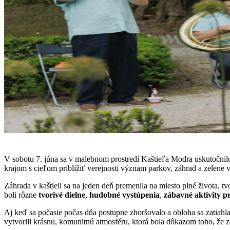
V sobotu 7. júna sa v malebnom prostredí Kaštieľa Modra uskutočnil
krajom s cieľom priblížiť verejnosti význam parkov, záhrad a zelene 
Záhrada v kaštieli sa na jeden deň premenila na miesto plné života, t
boli rôzne
tvorivé dielne
,
hudobné vystúpenia
,
zábavné aktivity pr
Aj keď sa počasie počas dňa postupne zhoršovalo a obloha sa zatiahla
vytvorili krásnu, komunitnú atmosféru, ktorá bola dôkazom toho, že 