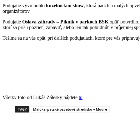
Podujatie vyvrcholilo
kúzelníckou show
, ktorá nadchla malých aj ve
organizátorov.
Podujatie
Oslava záhrady – Piknik v parkoch BSK
opäť potvrdilo,
ktorí sa prišli pozrieť, zabaviť, alebo len tak pobudnúť v príjemnej sp
Tešíme sa na vás opäť pri ďalších podujatiach, ktoré pre vás pripravu
Všetky foto od Lukáš Zálesky nájdete
tu
TAGY
Malokarpatské osvetové stredisko v Modre
Facebook
X
Linkedin
Tumblr