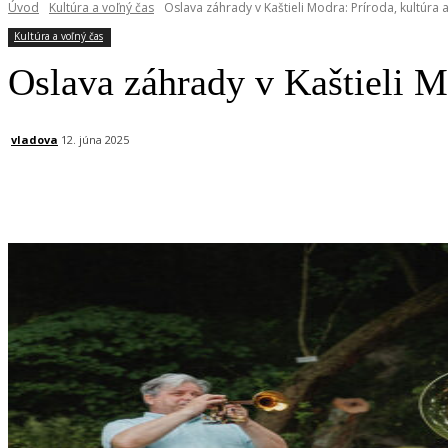
Úvod
Kultúra a voľný čas
Oslava záhrady v Kaštieli Modra: Príroda, kultúra
Kultúra a voľný čas
Oslava záhrady v Kaštieli M
vladova
12. júna 2025
Facebook
X
Linkedin
Tumblr