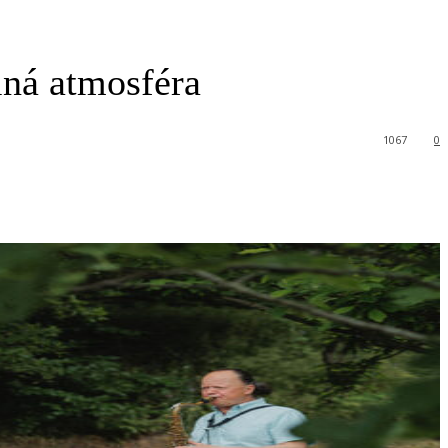
lná atmosféra
1067
0