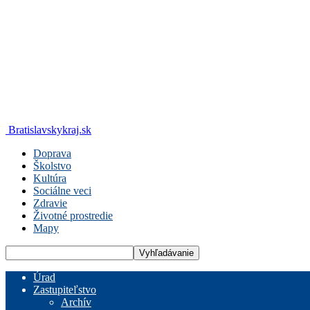
Bratislavskykraj.sk
Doprava
Školstvo
Kultúra
Sociálne veci
Zdravie
Životné prostredie
Mapy
Úrad
Zastupiteľstvo
Archív