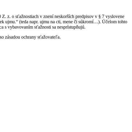
 Z. z. o sťažnostiach v znení neskorších predpisov v § 7 vyslovene
ek ujmu.“ (teda napr. ujmu na cti, mene či súkromí…). Účelom tohto
ca s vybavovaním sťažnosti sa nesprístupňujú.
 so zásadou ochrany sťažovateľa.