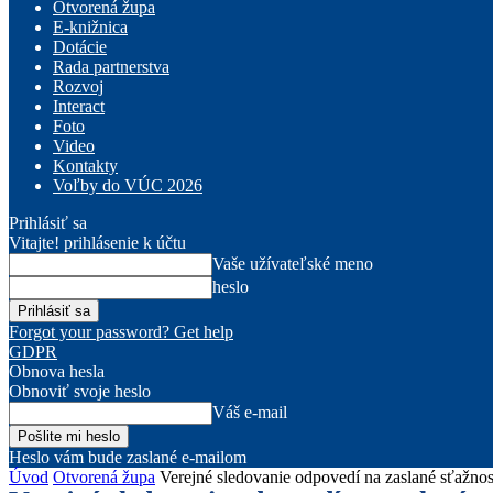
Otvorená župa
E-knižnica
Dotácie
Rada partnerstva
Rozvoj
Interact
Foto
Video
Kontakty
Voľby do VÚC 2026
Prihlásiť sa
Vitajte! prihlásenie k účtu
Vaše užívateľské meno
heslo
Forgot your password? Get help
GDPR
Obnova hesla
Obnoviť svoje heslo
Váš e-mail
Heslo vám bude zaslané e-mailom
Úvod
Otvorená župa
Verejné sledovanie odpovedí na zaslané sťažno