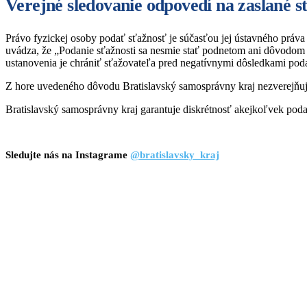
Verejné sledovanie odpovedí na zaslané 
Právo fyzickej osoby podať sťažnosť je súčasťou jej ústavného práva
uvádza, že „Podanie sťažnosti sa nesmie stať podnetom ani dôvodom 
ustanovenia je chrániť sťažovateľa pred negatívnymi dôsledkami poda
Z hore uvedeného dôvodu Bratislavský samosprávny kraj nezverejňuje 
Bratislavský samosprávny kraj garantuje diskrétnosť akejkoľvek poda
Sledujte nás na Instagrame
@bratislavsky_kraj