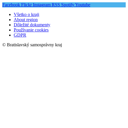
Facebook
Flickr
Instagram
RSS
Spotify
Youtube
Všetko o kraji
About region
Dôležité dokumenty
Používanie cookies
GDPR
© Bratislavský samosprávny kraj