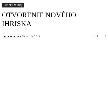
Novinky zo župy
OTVORENIE NOVÉHO
IHRISKA
redakcia-bsk
29. apríla 2019
1418
0
Facebook
X
Linkedin
Tumblr