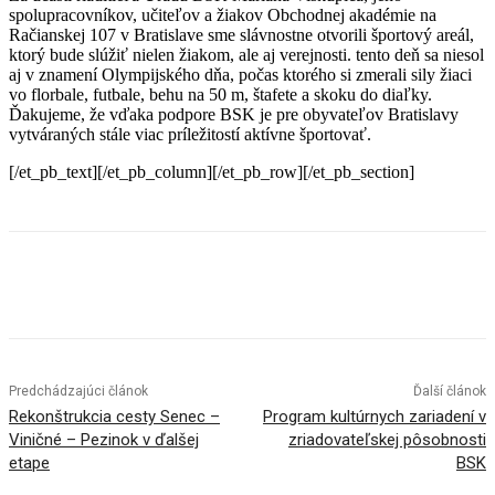
spolupracovníkov, učiteľov a žiakov Obchodnej akadémie na
Račianskej 107 v Bratislave sme slávnostne otvorili športový areál,
ktorý bude slúžiť nielen žiakom, ale aj verejnosti. tento deň sa niesol
aj v znamení Olympijského dňa, počas ktorého si zmerali sily žiaci
vo florbale, futbale, behu na 50 m, štafete a skoku do diaľky.
Ďakujeme, že vďaka podpore BSK je pre obyvateľov Bratislavy
vytváraných stále viac príležitostí aktívne športovať.
[/et_pb_text][/et_pb_column][/et_pb_row][/et_pb_section]
Facebook
X
Linkedin
Tumblr
Predchádzajúci článok
Ďalší článok
Rekonštrukcia cesty Senec –
Program kultúrnych zariadení v
Viničné – Pezinok v ďalšej
zriadovateľskej pôsobnosti
etape
BSK