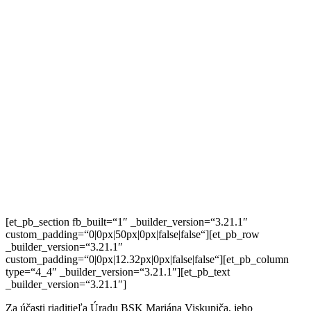
[et_pb_section fb_built=“1″ _builder_version=“3.21.1″
custom_padding=“0|0px|50px|0px|false|false“][et_pb_row
_builder_version=“3.21.1″
custom_padding=“0|0px|12.32px|0px|false|false“][et_pb_column
type=“4_4″ _builder_version=“3.21.1″][et_pb_text
_builder_version=“3.21.1″]
Za účasti riaditieľa Úradu BSK Mariána Viskupiča, jeho