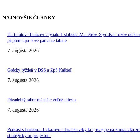
NAJNOVŠIE ČLÁNKY
Hartmutovi Tautzovi chýbalo k slobode 22 metrov. Štyridsať rokov od smr
pripomínajú nové pamätné tabule
7. augusta 2026
Grécky týždeň v DSS a ZpS Kaštieľ
7. augusta 2026
Divadelný tábor má stále voľné miesta
7. augusta 2026
Podcast s Barborou Lukáčovou: Bratislavský kraj reaguje na klimatickú z
strategickými projektmi.