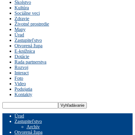
Školstvo
Kultúra
Sociálne veci
Zdravie
Životné prostredie
Mapy
Úrad
Zastupiteľstvo
Otvorená župa
E-knižnica
Dotácie
Rada partnerstva
Rozvoj
Interact
Foto
Video
Podujatia
Kontakty
Úrad
Zastupiteľstvo
Archív
Otvorená župa