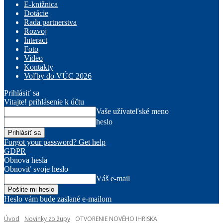
E-knižnica
Dotácie
Rada partnerstva
Rozvoj
Interact
Foto
Video
Kontakty
Voľby do VÚC 2026
Prihlásiť sa
Vitajte! prihlásenie k účtu
Vaše užívateľské meno
heslo
Forgot your password? Get help
GDPR
Obnova hesla
Obnoviť svoje heslo
Váš e-mail
Heslo vám bude zaslané e-mailom
Úvod
Novinky zo župy
OTVORENIE NOVÉHO IHRISKA