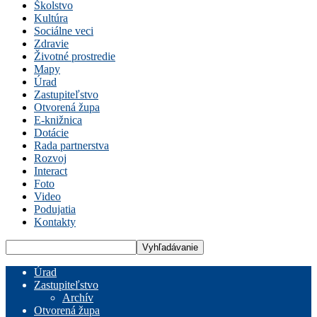
Školstvo
Kultúra
Sociálne veci
Zdravie
Životné prostredie
Mapy
Úrad
Zastupiteľstvo
Otvorená župa
E-knižnica
Dotácie
Rada partnerstva
Rozvoj
Interact
Foto
Video
Podujatia
Kontakty
Úrad
Zastupiteľstvo
Archív
Otvorená župa