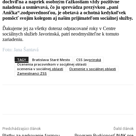
dochvíľna a napriek osobným ťažkostiam vždy pozitívne
naladená a usmievavá, čo ju sprevádza prezývkou „pani
Anička“.zodpovednosťou, je obetavá a ochotná kedykoľvek
pomôcť svojím kolegom aj naším prijímateľom sociálnej služby.
Ďakujeme jej za všetky doteraz odpracované roky v Centre
sociálnych služieb Javorinská, patrí neodmysliteľne k tomuto
zariadeniu.
Foto: Jana Šantavá
TAGY
Bratislava Staré Mesto
CSS Javorinská
Ocenenia pracovníkom v sociálnej oblasti
ocenenia v sociálnej oblasti
Ocenenie v sociálnej oblasti
Zamestnanci ZSS
Facebook
X
Linkedin
Tumblr
Predchádzajúci článok
Ďalší článok
Platby za parkovanie formou
Program Budúcnosť INAK pre