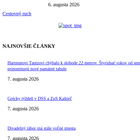
6. augusta 2026
Cestovný ruch
NAJNOVŠIE ČLÁNKY
Hartmutovi Tautzovi chýbalo k slobode 22 metrov. Štyridsať rokov od smr
pripomínajú nové pamätné tabule
7. augusta 2026
Grécky týždeň v DSS a ZpS Kaštieľ
7. augusta 2026
Divadelný tábor má stále voľné miesta
7. augusta 2026