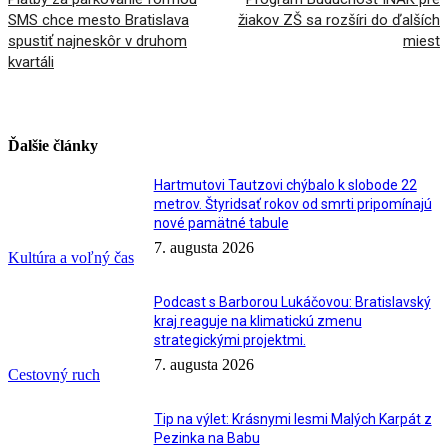
SMS chce mesto Bratislava
žiakov ZŠ sa rozšíri do ďalších
spustiť najneskôr v druhom
miest
kvartáli
Ďalšie články
Hartmutovi Tautzovi chýbalo k slobode 22
metrov. Štyridsať rokov od smrti pripomínajú
nové pamätné tabule
7. augusta 2026
Kultúra a voľný čas
Podcast s Barborou Lukáčovou: Bratislavský
kraj reaguje na klimatickú zmenu
strategickými projektmi.
7. augusta 2026
Cestovný ruch
Tip na výlet: Krásnymi lesmi Malých Karpát z
Pezinka na Babu