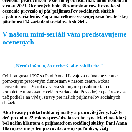
ocenenia pracovníkom v sociálnej oblasti. Inak tomu nebolo ani
v roku 2023. Ocenených bolo 35 zamestnancov. Rovnako si
ocenenie prevzalo aj päť prijímateľov sociálnych služieb
a jedno zariadenie. Župa má celkovo vo svojej zriaďovateľskej
pôsobnosti 14 zariadení sociálnych služieb.
V našom mini-seriáli vám predstavujeme
ocenených
„
Nerob iným to, čo nechceš, aby robili tebe
.“
Od 1. augusta 1997 sa Pani Anna Hlavajová neúnavne venuje
pomocným pracovným činnostiam v našom centre. Počas
neuveritelných 26 rokov sa všestranným spôsobom stará o
kompletné upratovanie celého zariadenia. Posledných päť rokov sa
tiež podieľa na výdaji stravy pre našich prijímateľov sociálnych
služieb.
Ako krásny príklad oddanej matky a pracovitej ženy, každý
deň po dobu 22 rokov sprevádzala svojho syna Martina, ktorý
bol naším klientom a prijímateľom sociálnej služby. Pani Anna
Hlavajová nie je len pracovitá, ale aj spoľahlivá, vždy