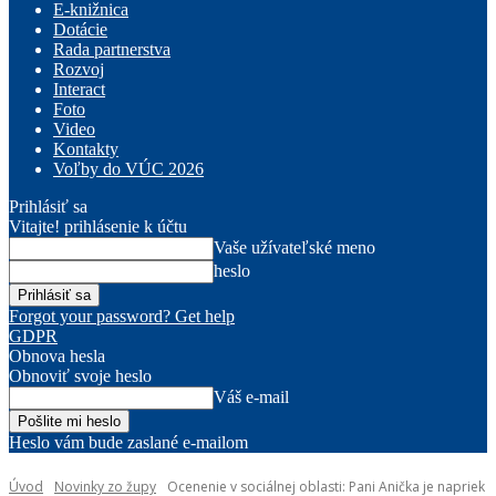
E-knižnica
Dotácie
Rada partnerstva
Rozvoj
Interact
Foto
Video
Kontakty
Voľby do VÚC 2026
Prihlásiť sa
Vitajte! prihlásenie k účtu
Vaše užívateľské meno
heslo
Forgot your password? Get help
GDPR
Obnova hesla
Obnoviť svoje heslo
Váš e-mail
Heslo vám bude zaslané e-mailom
Úvod
Novinky zo župy
Ocenenie v sociálnej oblasti: Pani Anička je napriek