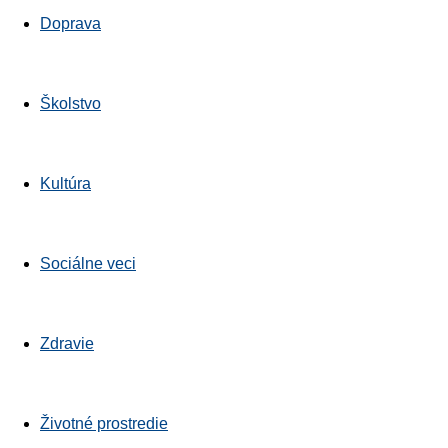
Bratislavskykraj.sk
Doprava
Školstvo
Kultúra
Sociálne veci
Zdravie
Životné prostredie