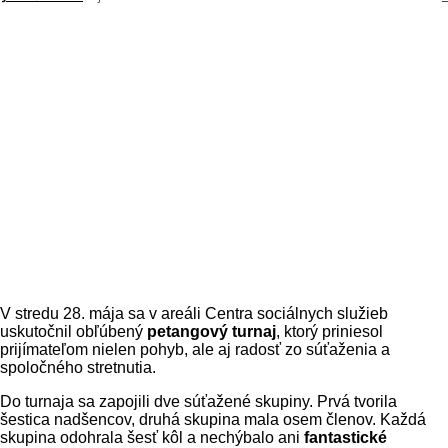
Facebook
X
Linkedin
Tumblr
V stredu 28. mája sa v areáli Centra sociálnych služieb
uskutočnil obľúbený
petangový turnaj
, ktorý priniesol
prijímateľom nielen pohyb, ale aj radosť zo súťaženia a
spoločného stretnutia.
Do turnaja sa zapojili dve súťažené skupiny. Prvá tvorila
šestica nadšencov, druhá skupina mala osem členov. Každá
skupina odohrala šesť kôl a nechýbalo ani
fantastické