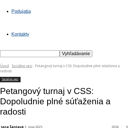
Podujatia
Kontakty
Úvod
Sociálne veci
Petangový turnaj v CSS: Dopoludnie plné súťaženia a
radosti
Sociálne veci
Petangový turnaj v CSS:
Dopoludnie plné súťaženia a
radosti
Jana Šantavá
3. júna 2025
2056
0