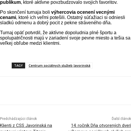
publikum
, ktoré aktívne povzbudzovalo svojich favoritov.
Po skončení turnaja boli
výhercovia ocenení vecnými
cenami
, ktoré ich veľmi potešili. Ostatný súťažiaci si odniesli
sladkú odmenu a dobrý pocit z pekne stráveného dňa.
Turnaj opäť potvrdil, že aktívne dopoludnia plné športu a
spolupatričnosti majú v zariadení svoje pevne miesto a tešia sa
veľkej obľube medzi klientmi.
TAGY
Centrum sociálnych služieb Javorinská
Facebook
X
Linkedin
Tumblr
Predchádzajúci článok
Ďalší článok
Klienti z CSS Javorinská na
14. ročník Dňa otvorených dverí