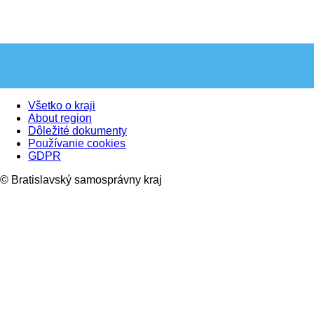
Všetko o kraji
About region
Dôležité dokumenty
Používanie cookies
GDPR
© Bratislavský samosprávny kraj