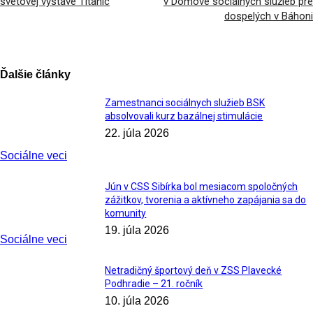
svetovej výstave Titanic
v Domove sociálnych služieb pre
dospelých v Báhoni
Ďalšie články
Zamestnanci sociálnych služieb BSK
absolvovali kurz bazálnej stimulácie
22. júla 2026
Sociálne veci
Jún v CSS Sibírka bol mesiacom spoločných
zážitkov, tvorenia a aktívneho zapájania sa do
komunity
19. júla 2026
Sociálne veci
Netradičný športový deň v ZSS Plavecké
Podhradie – 21. ročník
10. júla 2026