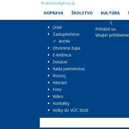
Bratislavskykraj.sk
DOPRAVA
ŠKOLSTVO
KULTÚRA
Úrad
Prihlásiť sa
Zastupiteľstvo
Vitajte! prihláseni
Archív
Otvorená župa
E-knižnica
Dotácie
Rada partnerstva
Rozvoj
Interact
Foto
Video
Kontakty
Voľby do VÚC 2026