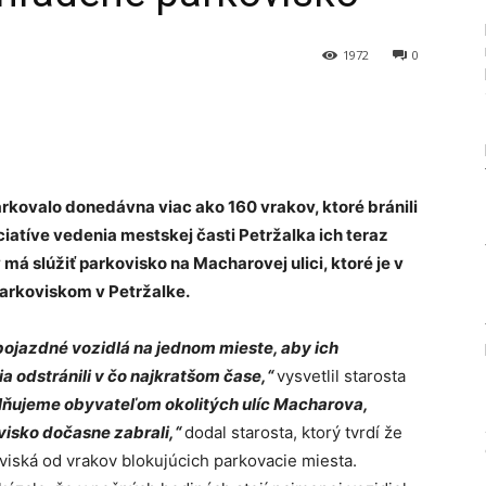
1972
0
Tumblr
arkovalo donedávna viac ako 160 vrakov, ktoré bránili
iatíve vedenia mestskej časti Petržalka ich teraz
má slúžiť parkovisko na Macharovej ulici, ktoré je v
arkoviskom v Petržalke.
ojazdné vozidlá na jednom mieste, aby ich
a odstránili v čo najkratšom čase,“
vysvetlil starosta
lňujeme obyvateľom okolitých ulíc Macharova,
visko dočasne zabrali,“
dodal starosta, ktorý tvrdí že
oviská od vrakov blokujúcich parkovacie miesta.