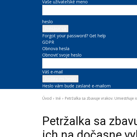
Vaše užívateľské meno
heslo
Forgot your password? Get help
GDPR
Obnova hesla
Obnoviť svoje heslo
Váš e-mail
Heslo vám bude zaslané e-mailom
Úvod
Iné
Petržalka sa zbavuje vrakov. Umiestňuje
Iné
Petržalka sa zbav
ich na dočasne v