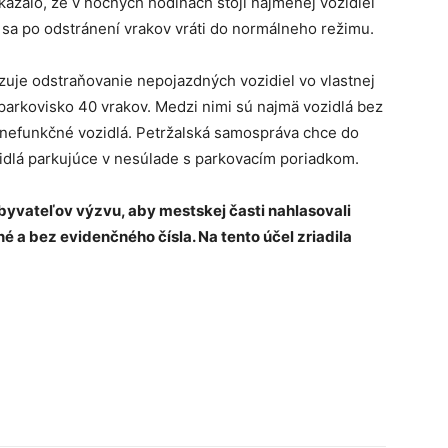
kázalo, že v nočných hodinách stojí najmenej vozidiel
 sa po odstránení vrakov vráti do normálneho režimu.
zuje odstraňovanie nepojazdných vozidiel vo vlastnej
a parkovisko 40 vrakov. Medzi nimi sú najmä vozidlá bez
 nefunkčné vozidlá. Petržalská samospráva chce do
zidlá parkujúce v nesúlade s parkovacím poriadkom.
 obyvateľov výzvu, aby mestskej časti nahlasovali
é a bez evidenčného čísla. Na tento účel zriadila