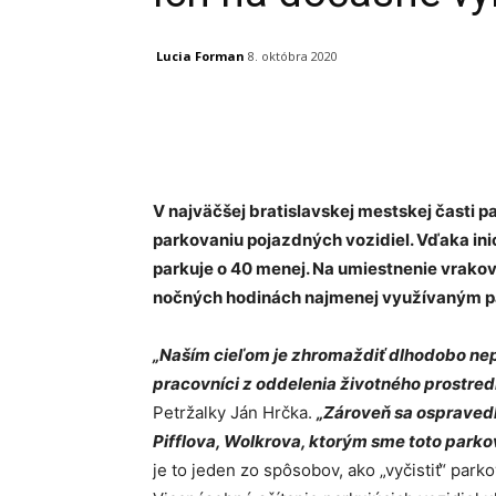
Lucia Forman
8. októbra 2020
Facebook
X
Linkedin
V najväčšej bratislavskej mestskej časti p
parkovaniu pojazdných vozidiel. Vďaka inic
parkuje o 40 menej. Na umiestnenie vrakov 
nočných hodinách najmenej využívaným p
„Naším cieľom je zhromaždiť dlhodobo nep
pracovníci z oddelenia životného prostredi
Petržalky Ján Hrčka.
„Zároveň sa ospraved
Pifflova, Wolkrova, ktorým sme toto parko
je to jeden zo spôsobov, ako „vyčistiť“ park