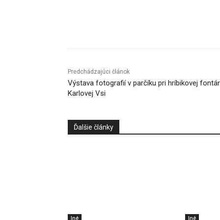
Facebook
X
Linkedin
Predchádzajúci článok
Výstava fotografií v parčíku pri hríbikovej fontá
Karlovej Vsi
Ďalšie články
Iné
Iné