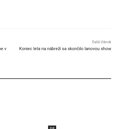
Tumblr
Ďalší článok
ne v
Koniec leta na nábreží sa skončilo lanovou show
Iné