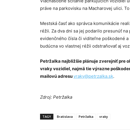
Viacnásobné sčítanie parkujúcich vozidiel u
práve na parkovisku na Macharovej ulici. To
Mestská časť ako správca komunikácie reali
réžii. Za dva dni sa jej podarilo presunúť n
evidenčného čísla či viditeľne poškodené a
budúcna vo vlastnej réžii odstraňovať aj vo
Petržalka najbližšie plánuje zverejniť pre
vraky vozidiel, najmä tie výrazne poškoden
mailovú adresu
vraky@petrzalka.sk
.
Zdroj: Petržalka
TAGY
Bratislava
Petržalka
vraky