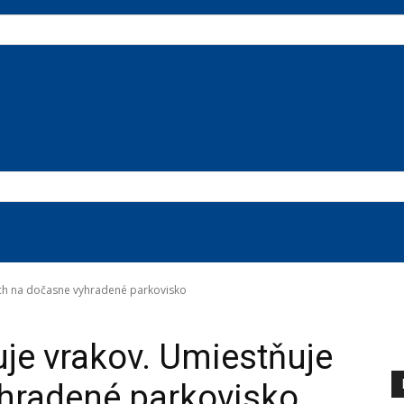
 ich na dočasne vyhradené parkovisko
uje vrakov. Umiestňuje
yhradené parkovisko