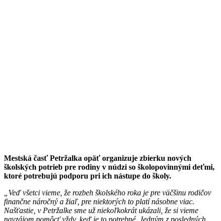
Mestská časť Petržalka opäť organizuje zbierku nových
školských potrieb pre rodiny v núdzi so školopovinnými deťmi,
ktoré potrebujú podporu pri ich nástupe do školy.
„Veď všetci vieme, že rozbeh školského roka je pre väčšinu rodičov
finančne náročný a žiaľ, pre niektorých to platí násobne viac.
Našťastie, v Petržalke sme už niekoľkokrát ukázali, že si vieme
navzájom pomôcť vždy, keď je to potrebné. Jedným z posledných