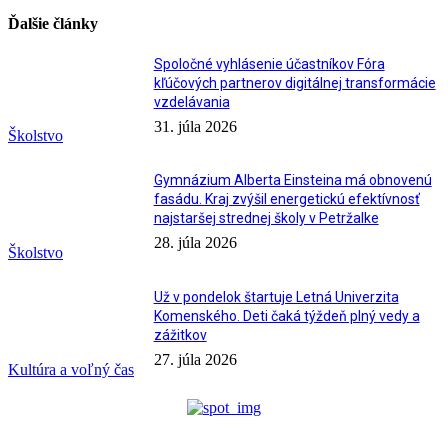
Ďalšie články
Spoločné vyhlásenie účastníkov Fóra
kľúčových partnerov digitálnej transformácie
vzdelávania
31. júla 2026
Školstvo
Gymnázium Alberta Einsteina má obnovenú
fasádu. Kraj zvýšil energetickú efektívnosť
najstaršej strednej školy v Petržalke
28. júla 2026
Školstvo
Už v pondelok štartuje Letná Univerzita
Komenského. Deti čaká týždeň plný vedy a
zážitkov
27. júla 2026
Kultúra a voľný čas