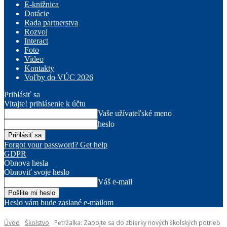
E-knižnica
Dotácie
Rada partnerstva
Rozvoj
Interact
Foto
Video
Kontakty
Voľby do VÚC 2026
Prihlásiť sa
Vitajte! prihlásenie k účtu
Vaše užívateľské meno
heslo
Forgot your password? Get help
GDPR
Obnova hesla
Obnoviť svoje heslo
Váš e-mail
Heslo vám bude zaslané e-mailom
Úvod
Školstvo
Petržalka: Zapojte sa do zbierky nových školských potrieb