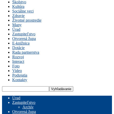
Školstvo
Kultúra
Sociálne veci
Zdravie
Životné prostredie
Mapy
Úrad
Zastupiteľstvo
Otvorená župa
E-knižnica
Dotácie
Rada partnerstva
Rozvoj
Interact
Foto
Video
Podujatia
Kontakty
Úrad
Zastupiteľstvo
Archív
Otvorená župa