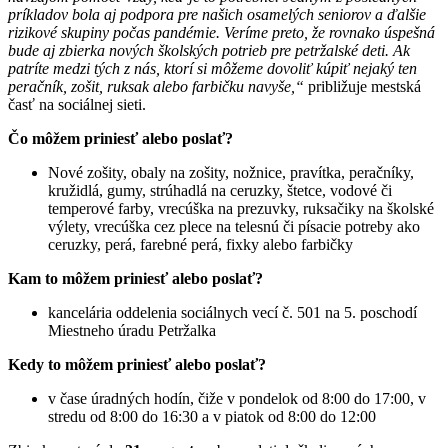
príkladov bola aj podpora pre našich osamelých seniorov a ďalšie
rizikové skupiny počas pandémie. Veríme preto, že rovnako úspešná
bude aj zbierka nových školských potrieb pre petržalské deti. Ak
patríte medzi tých z nás, ktorí si môžeme dovoliť kúpiť nejaký ten
peračník, zošit, ruksak alebo farbičku navyše,“
približuje mestská
časť na sociálnej sieti.
Čo môžem priniesť alebo poslať?
Nové zošity, obaly na zošity, nožnice, pravítka, peračníky,
kružidlá, gumy, strúhadlá na ceruzky, štetce, vodové či
temperové farby, vrecúška na prezuvky, ruksačiky na školské
výlety, vrecúška cez plece na telesnú či písacie potreby ako
ceruzky, perá, farebné perá, fixky alebo farbičky
Kam to môžem priniesť alebo poslať?
kancelária oddelenia sociálnych vecí č. 501 na 5. poschodí
Miestneho úradu Petržalka
Kedy to môžem priniesť alebo poslať?
v čase úradných hodín, čiže v pondelok od 8:00 do 17:00, v
stredu od 8:00 do 16:30 a v piatok od 8:00 do 12:00