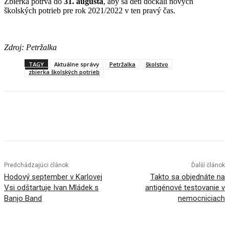
Zbierka potrvá do
31. augusta
, aby sa deti dočkali nových
školských potrieb pre rok 2021/2022 v ten pravý čas.
Zdroj: Petržalka
TAGY
Aktuálne správy
Petržalka
školstvo
zbierka školských potrieb
Facebook
X
Linkedin
Tumblr
Predchádzajúci článok
Ďalší článok
Hodový september v Karlovej
Takto sa objednáte na
Vsi odštartuje Ivan Mládek s
antigénové testovanie v
Banjo Band
nemocniciach