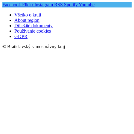
Facebook
Flickr
Instagram
RSS
Spotify
Youtube
Všetko o kraji
About region
Dôležité dokumenty
Používanie cookies
GDPR
© Bratislavský samosprávny kraj