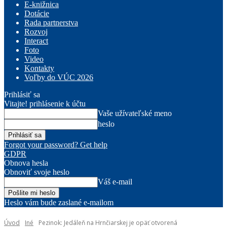
E-knižnica
Dotácie
Rada partnerstva
Rozvoj
Interact
Foto
Video
Kontakty
Voľby do VÚC 2026
Prihlásiť sa
Vitajte! prihlásenie k účtu
Vaše užívateľské meno
heslo
Forgot your password? Get help
GDPR
Obnova hesla
Obnoviť svoje heslo
Váš e-mail
Heslo vám bude zaslané e-mailom
Úvod
Iné
Pezinok: Jedáleň na Hrnčiarskej je opäť otvorená