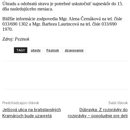
Úhradu a odobratú stravu je potrebné uskutočniť najneskôr do 15.
dňa nasledujúceho mesiaca.
Bližšie informácie zodpovedia Mgr. Alena Černáková na tel. čísle
033/690 1302 a Mgr. Barbora Laurincová na tel. čísle 033/690
1970.
Zdroj: Pezinok
TAGY
obedy
Pezinok
stravovanie
Facebook
X
Linkedin
Tumblr
Predchádzajúci článok
Ďalší článok
Jelšová ulica na bratislavských
Dúbravka: Z rozprávky do
Kramároch bude uzavretá
rozprávky – popoludnie pre deti