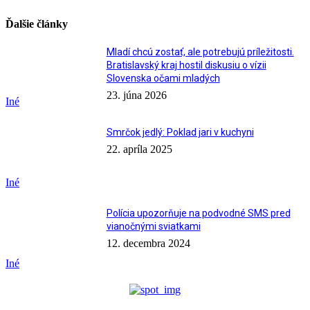
Ďalšie články
Mladí chcú zostať, ale potrebujú príležitosti.
Bratislavský kraj hostil diskusiu o vízii
Slovenska očami mladých
23. júna 2026
Iné
Smrčok jedlý: Poklad jari v kuchyni
22. apríla 2025
Iné
Polícia upozorňuje na podvodné SMS pred
vianočnými sviatkami
12. decembra 2024
Iné