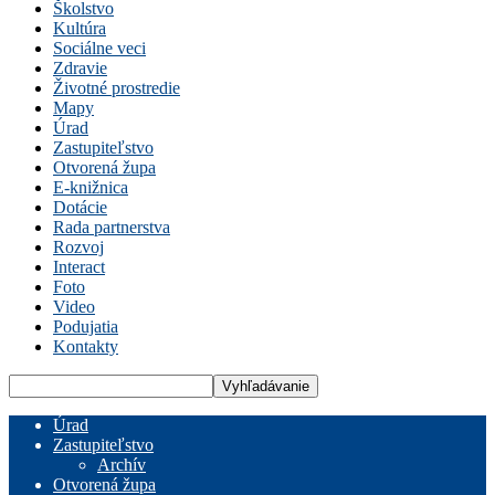
Školstvo
Kultúra
Sociálne veci
Zdravie
Životné prostredie
Mapy
Úrad
Zastupiteľstvo
Otvorená župa
E-knižnica
Dotácie
Rada partnerstva
Rozvoj
Interact
Foto
Video
Podujatia
Kontakty
Úrad
Zastupiteľstvo
Archív
Otvorená župa