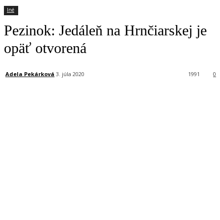
Iné
Pezinok: Jedáleň na Hrnčiarskej je
opäť otvorená
Adela Pekárková
3. júla 2020
1991
0
Facebook
X
Linkedin
Tumblr