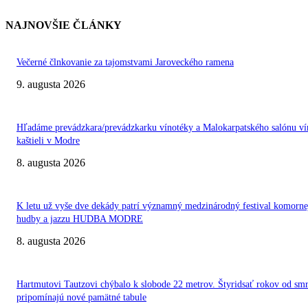
NAJNOVŠIE ČLÁNKY
Večerné člnkovanie za tajomstvami Jaroveckého ramena
9. augusta 2026
Hľadáme prevádzkara/prevádzkarku vínotéky a Malokarpatského salónu ví
kaštieli v Modre
8. augusta 2026
K letu už vyše dve dekády patrí významný medzinárodný festival komorne
hudby a jazzu HUDBA MODRE
8. augusta 2026
Hartmutovi Tautzovi chýbalo k slobode 22 metrov. Štyridsať rokov od smr
pripomínajú nové pamätné tabule