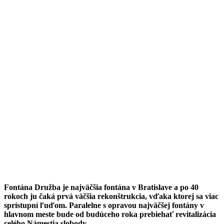
Fontána Družba je najväčšia fontána v Bratislave a po 40
rokoch ju čaká prvá väčšia rekonštrukcia, vďaka ktorej sa viac
sprístupní ľuďom. Paralelne s opravou najväčšej fontány v
hlavnom meste bude od budúceho roka prebiehať revitalizácia
celého Námestia slobody.