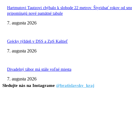
Hartmutovi Tautzovi chýbalo k slobode 22 metrov. Štyridsať rokov od smr
pripomínajú nové pamätné tabule
7. augusta 2026
Grécky týždeň v DSS a ZpS Kaštieľ
7. augusta 2026
Divadelný tábor má stále voľné miesta
7. augusta 2026
Sledujte nás na Instagrame
@bratislavsky_kraj