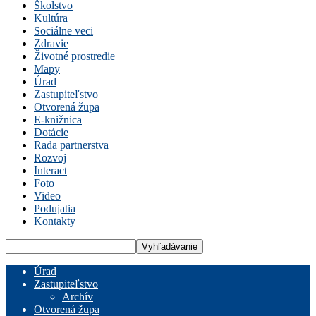
Školstvo
Kultúra
Sociálne veci
Zdravie
Životné prostredie
Mapy
Úrad
Zastupiteľstvo
Otvorená župa
E-knižnica
Dotácie
Rada partnerstva
Rozvoj
Interact
Foto
Video
Podujatia
Kontakty
Úrad
Zastupiteľstvo
Archív
Otvorená župa