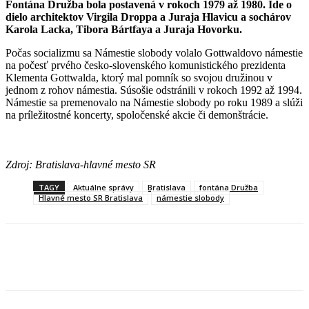
Fontána Družba bola postavená v rokoch 1979 až 1980. Ide o
dielo architektov Virgila Droppa a Juraja Hlavicu a sochárov
Karola Lacka, Tibora Bártfaya a Juraja Hovorku.
Počas socializmu sa Námestie slobody volalo Gottwaldovo námestie
na počesť prvého česko-slovenského komunistického prezidenta
Klementa Gottwalda, ktorý mal pomník so svojou družinou v
jednom z rohov námestia. Súsošie odstránili v rokoch 1992 až 1994.
Námestie sa premenovalo na Námestie slobody po roku 1989 a slúži
na príležitostné koncerty, spoločenské akcie či demonštrácie.
Zdroj: Bratislava-hlavné mesto SR
TAGY
Aktuálne správy
Bratislava
fontána Družba
Hlavné mesto SR Bratislava
námestie slobody
Facebook
X
Linkedin
Tumblr