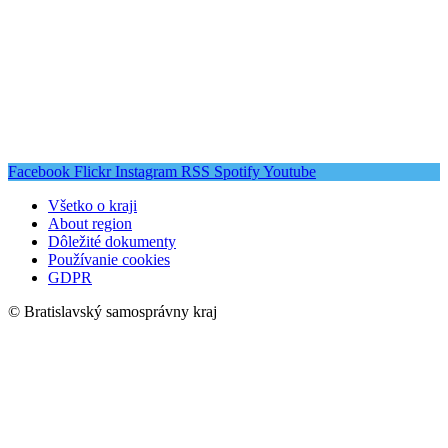
Facebook
Flickr
Instagram
RSS
Spotify
Youtube
Všetko o kraji
About region
Dôležité dokumenty
Používanie cookies
GDPR
© Bratislavský samosprávny kraj