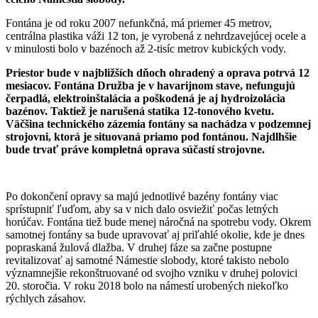
Fontána je od roku 2007 nefunkčná, má priemer 45 metrov,
centrálna plastika váži 12 ton, je vyrobená z nehrdzavejúcej ocele a
v minulosti bolo v bazénoch až 2-tisíc metrov kubických vody.
Priestor bude v najbližších dňoch ohradený a oprava potrvá 12
mesiacov. Fontána Družba je v havarijnom stave, nefungujú
čerpadlá, elektroinštalácia a poškodená je aj hydroizolácia
bazénov. Taktiež je narušená statika 12-tonového kvetu.
Väčšina technického zázemia fontány sa nachádza v podzemnej
strojovni, ktorá je situovaná priamo pod fontánou. Najdlhšie
bude trvať práve kompletná oprava súčastí strojovne.
Po dokončení opravy sa majú jednotlivé bazény fontány viac
sprístupniť ľuďom, aby sa v nich dalo osviežiť počas letných
horúčav. Fontána tiež bude menej náročná na spotrebu vody. Okrem
samotnej fontány sa bude upravovať aj priľahlé okolie, kde je dnes
popraskaná žulová dlažba. V druhej fáze sa začne postupne
revitalizovať aj samotné Námestie slobody, ktoré takisto nebolo
významnejšie rekonštruované od svojho vzniku v druhej polovici
20. storočia. V roku 2018 bolo na námestí urobených niekoľko
rýchlych zásahov.