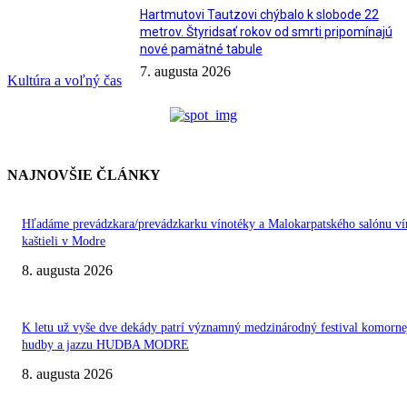
Hartmutovi Tautzovi chýbalo k slobode 22
metrov. Štyridsať rokov od smrti pripomínajú
nové pamätné tabule
7. augusta 2026
Kultúra a voľný čas
NAJNOVŠIE ČLÁNKY
Hľadáme prevádzkara/prevádzkarku vínotéky a Malokarpatského salónu ví
kaštieli v Modre
8. augusta 2026
K letu už vyše dve dekády patrí významný medzinárodný festival komorne
hudby a jazzu HUDBA MODRE
8. augusta 2026