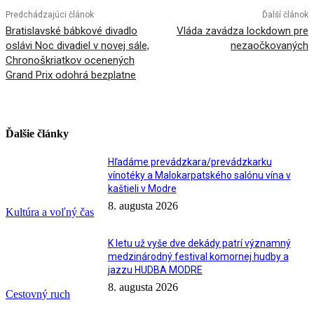
Predchádzajúci článok
Ďalší článok
Bratislavské bábkové divadlo
Vláda zavádza lockdown pre
oslávi Noc divadiel v novej sále,
nezaočkovaných
Chronoškriatkov ocenených
Grand Prix odohrá bezplatne
Ďalšie články
Hľadáme prevádzkara/prevádzkarku
vínotéky a Malokarpatského salónu vína v
kaštieli v Modre
8. augusta 2026
Kultúra a voľný čas
K letu už vyše dve dekády patrí významný
medzinárodný festival komornej hudby a
jazzu HUDBA MODRE
8. augusta 2026
Cestovný ruch