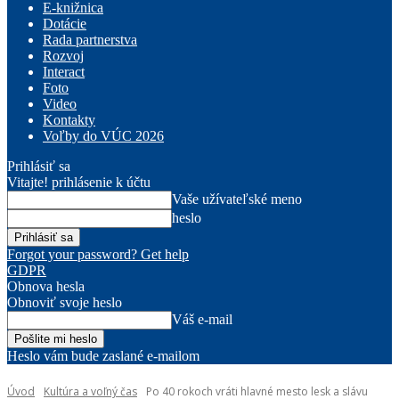
E-knižnica
Dotácie
Rada partnerstva
Rozvoj
Interact
Foto
Video
Kontakty
Voľby do VÚC 2026
Prihlásiť sa
Vitajte! prihlásenie k účtu
Vaše užívateľské meno
heslo
Forgot your password? Get help
GDPR
Obnova hesla
Obnoviť svoje heslo
Váš e-mail
Heslo vám bude zaslané e-mailom
Úvod
Kultúra a voľný čas
Po 40 rokoch vráti hlavné mesto lesk a slávu