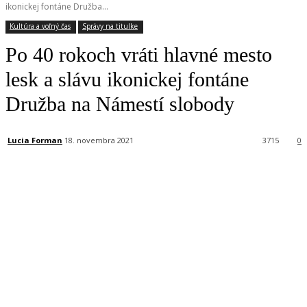
ikonickej fontáne Družba...
Kultúra a voľný čas
Správy na titulke
Po 40 rokoch vráti hlavné mesto
lesk a slávu ikonickej fontáne
Družba na Námestí slobody
Lucia Forman
18. novembra 2021
3715
0
Facebook
X
Linkedin
Tumblr