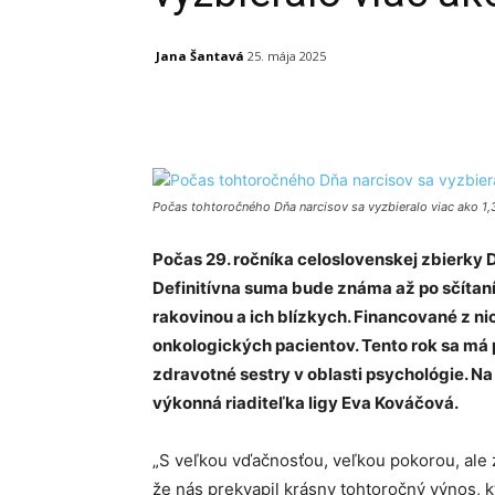
Jana Šantavá
25. mája 2025
Facebook
X
Linkedin
Počas tohtoročného Dňa narcisov sa vyzbieralo viac ako 1,3
Počas 29. ročníka celoslovenskej zbierky D
Definitívna suma bude známa až po sčítaní
rakovinou a ich blízkych. Financované z nic
onkologických pacientov. Tento rok sa má po
zdravotné sestry v oblasti psychológie. Na
výkonná riaditeľka ligy Eva Kováčová.
„S veľkou vďačnosťou, veľkou pokorou, ale
že nás prekvapil krásny tohtoročný výnos, k