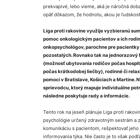
prekvapivé, lebo vieme, aká je náročná doba
opäť dôkazom, že hodnotu, akou je ľudskosť
Liga proti rakovine využije vyzbieranú su
pomoc onkologickým pacientov a ich rodiná
onkopsychológov, parochne pre pacientky 
pozostalých. Rovnako tak na jednorazový 
(možnosť ubytovania rodičov počas hospit
počas krátkodobej liečby), rodinné či rela
pomoci v Bratislave, Košiciach a Martine.
sprievodcu, ktorý mapuje individuálne po
následne poskytuje rady a informácie.
Tento rok na jeseň plánuje Liga proti rakovi
psychológie určený zdravotným sestrám a z
komunikáciu s pacientom, rešpektovať jeho dô
informovania týka. Nie často je to však pod