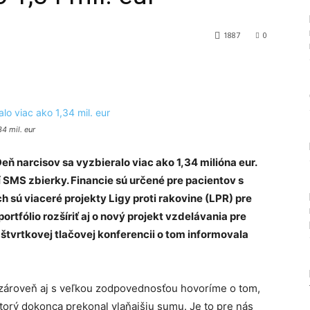
1887
0
Tumblr
4 mil. eur
eň narcisov sa vyzbieralo viac ako 1,34 milióna eur.
 SMS zbierky. Financie sú určené pre pacientov s
h sú viaceré projekty Ligy proti rakovine (LPR) pre
rtfólio rozšíriť aj o nový projekt vzdelávania pre
 štvrtkovej tlačovej konferencii o tom informovala
 zároveň aj s veľkou zodpovednosťou hovoríme o tom,
torý dokonca prekonal vlaňajšiu sumu. Je to pre nás