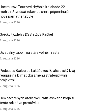
Hartmutovi Tautzovi chýbalo k slobode 22
metrov. Štyridsať rokov od smrti pripomínajú
nové pamätné tabule
7. augusta 2026
Grécky týždeň v DSS a ZpS Kaštieľ
7. augusta 2026
Divadelný tábor má stále voľné miesta
7. augusta 2026
Podcast s Barborou Lukáčovou: Bratislavský kraj
reaguje na klimatickú zmenu strategickými
projektmi.
7. augusta 2026
Deň otvorených ateliérov Bratislavského kraja si
tento rok dáva prestávku
6. augusta 2026