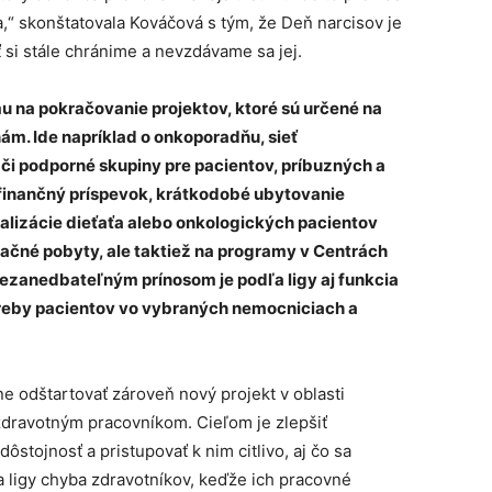
,“ skonštatovala Kováčová s tým, že Deň narcisov je
 si stále chránime a nevzdávame sa jej.
mu na pokračovanie projektov, ktoré sú určené na
m. Ide napríklad o onkoporadňu, sieť
či podporné skupiny pre pacientov, príbuzných a
finančný príspevok, krátkodobé ubytovanie
alizácie dieťaťa alebo onkologických pacientov
xačné pobyty, ale taktiež na programy v Centrách
 Nezanedbateľným prínosom je podľa ligy aj funkcia
treby pacientov vo vybraných nemocniciach a
ne odštartovať zároveň nový projekt v oblasti
dravotným pracovníkom. Cieľom je zlepšiť
stojnosť a pristupovať k nim citlivo, aj čo sa
ľa ligy chyba zdravotníkov, keďže ich pracovné