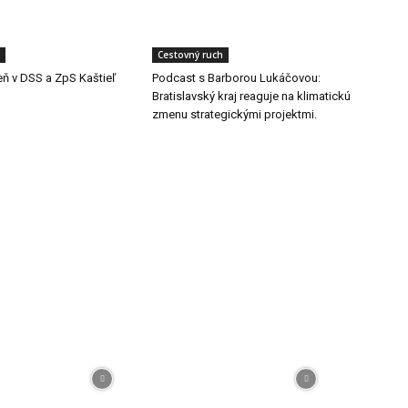
Cestovný ruch
eň v DSS a ZpS Kaštieľ
Podcast s Barborou Lukáčovou:
Bratislavský kraj reaguje na klimatickú
zmenu strategickými projektmi.