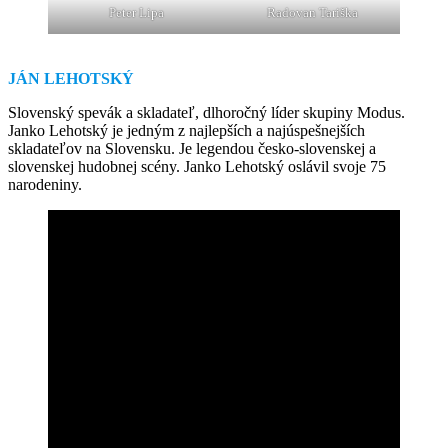
Peter Lipa
Radovan Tariška
JÁN LEHOTSKÝ
Slovenský spevák a skladateľ, dlhoročný líder skupiny Modus.
Janko Lehotský je jedným z najlepších a najúspešnejších
skladateľov na Slovensku. Je legendou česko-slovenskej a
slovenskej hudobnej scény. Janko Lehotský oslávil svoje 75
narodeniny.