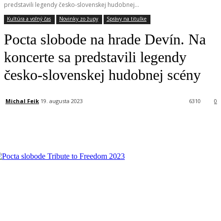
predstavili legendy česko-slovenskej hudobnej...
Kultúra a voľný čas
Novinky zo župy
Správy na titulke
Pocta slobode na hrade Devín. Na
koncerte sa predstavili legendy
česko-slovenskej hudobnej scény
Michal Feik
19. augusta 2023
6310
0
Facebook
X
Linkedin
Tumblr