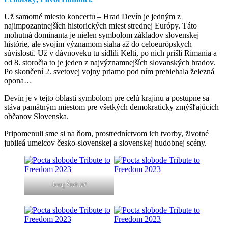
Už samotné miesto koncertu – Hrad Devín je jedným z
najimpozantnejších historických miest strednej Európy. Táto
mohutná dominanta je nielen symbolom základov slovenskej
histórie, ale svojím významom siaha až do celoeurópskych
súvislostí. Už v dávnoveku tu sídlili Kelti, po nich prišli Rimania a
od 8. storočia to je jeden z najvýznamnejších slovanských hradov.
Po skončení 2. svetovej vojny priamo pod ním prebiehala železná
opona…
Devín je v tejto oblasti symbolom pre celú krajinu a postupne sa
stáva pamätným miestom pre všetkých demokraticky zmýšľajúcich
občanov Slovenska.
Pripomenuli sme si na ňom, prostredníctvom ich tvorby, životné
jubileá umelcov česko-slovenskej a slovenskej hudobnej scény.
Juraj Štekláč