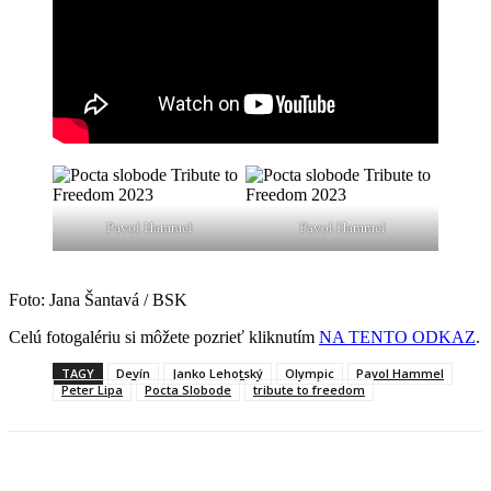
Pavol Hammel
Pavol Hammel
Foto: Jana Šantavá / BSK
Celú fotogalériu si môžete pozrieť kliknutím
NA TENTO ODKAZ
.
TAGY
Devín
Janko Lehotský
Olympic
Pavol Hammel
Peter Lipa
Pocta Slobode
tribute to freedom
Facebook
X
Linkedin
Tumblr