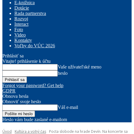
E-knižnica
Dotácie
Rada partnerstva
Rozvoj
Interact
Foto
Video
Kontakty
Voľby do VÚC 2026
Prihlásiť sa
Vitajte! prihlásenie k účtu
Vaše užívateľské meno
heslo
Forgot your password? Get help
GDPR
Obnova hesla
Obnoviť svoje heslo
Váš e-mail
Heslo vám bude zaslané e-mailom
Úvod
Kultúra a voľný čas
Pocta slobode na hrade Devín. Na koncerte sa