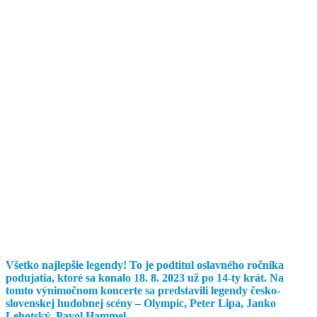
Všetko najlepšie legendy! To je podtitul oslavného ročníka
podujatia, ktoré sa konalo 18. 8. 2023 už po 14-ty krát.
Na
tomto výnimočnom koncerte sa predstavili legendy česko-
slovenskej hudobnej scény – Olympic, Peter Lipa, Janko
Lehotský, Pavol Hammel.