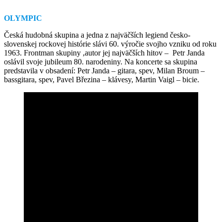
OLYMPIC
Česká hudobná skupina a jedna z najväčších legiend česko-
slovenskej rockovej histórie slávi 60. výročie svojho vzniku od roku
1963. Frontman skupiny ,autor jej najväčších hitov – Petr Janda
oslávil svoje jubileum 80. narodeniny. Na koncerte sa skupina
predstavila v obsadení: Petr Janda – gitara, spev, Milan Broum –
bassgitara, spev, Pavel Březina – klávesy, Martin Vaigl – bicie.