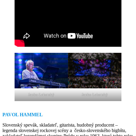
Janko Lehotský
Janko Lehotský
PAVOL HAMMEL
Slovenský spevák, skladateľ, gitarista, hudobný producent –
legenda slovenskej rockovej scény a česko-slovenského bigbítu,
zakladateľ legendárnej skupiny Prúdy v roku 1963, ktorá tohto roku