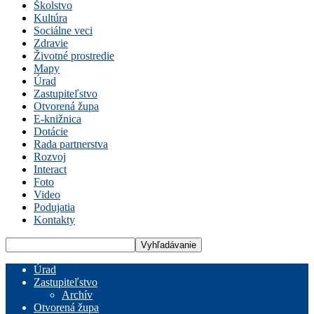
Školstvo
Kultúra
Sociálne veci
Zdravie
Životné prostredie
Mapy
Úrad
Zastupiteľstvo
Otvorená župa
E-knižnica
Dotácie
Rada partnerstva
Rozvoj
Interact
Foto
Video
Podujatia
Kontakty
Úrad
Zastupiteľstvo
Archív
Otvorená župa