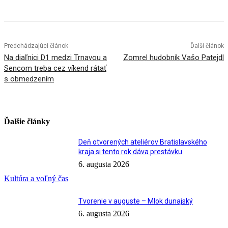
Predchádzajúci článok
Ďalší článok
Na diaľnici D1 medzi Trnavou a
Zomrel hudobník Vašo Patejdl
Sencom treba cez víkend rátať
s obmedzením
Ďalšie články
Deň otvorených ateliérov Bratislavského
kraja si tento rok dáva prestávku
6. augusta 2026
Kultúra a voľný čas
Tvorenie v auguste – Mlok dunajský
6. augusta 2026