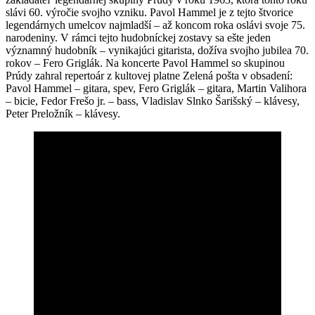
slávi 60. výročie svojho vzniku. Pavol Hammel je z tejto štvorice
legendárnych umelcov najmladší – až koncom roka oslávi svoje 75.
narodeniny. V rámci tejto hudobníckej zostavy sa ešte jeden
významný hudobník – vynikajúci gitarista, dožíva svojho jubilea 70.
rokov – Fero Griglák. Na koncerte Pavol Hammel so skupinou
Prúdy zahral repertoár z kultovej platne Zelená pošta v obsadení:
Pavol Hammel – gitara, spev, Fero Griglák – gitara, Martin Valihora
– bicie, Fedor Frešo jr. – bass, Vladislav Slnko Šarišský – klávesy,
Peter Preložník – klávesy.