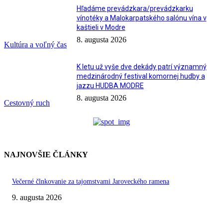
Hľadáme prevádzkara/prevádzkarku
vínotéky a Malokarpatského salónu vína v
kaštieli v Modre
8. augusta 2026
Kultúra a voľný čas
K letu už vyše dve dekády patrí významný
medzinárodný festival komornej hudby a
jazzu HUDBA MODRE
8. augusta 2026
Cestovný ruch
NAJNOVŠIE ČLÁNKY
Večerné člnkovanie za tajomstvami Jaroveckého ramena
9. augusta 2026