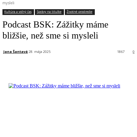
mysleli
Kultúra a voľný čas
Správy na titulke
Životné prostredie
Podcast BSK: Zážitky máme
bližšie, než sme si mysleli
Jana Šantavá
28. mája 2025
1867
0
Facebook
X
Linkedin
Tumblr