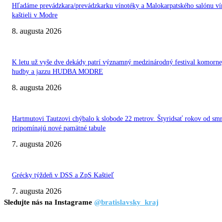
Hľadáme prevádzkara/prevádzkarku vínotéky a Malokarpatského salónu ví
kaštieli v Modre
8. augusta 2026
K letu už vyše dve dekády patrí významný medzinárodný festival komorne
hudby a jazzu HUDBA MODRE
8. augusta 2026
Hartmutovi Tautzovi chýbalo k slobode 22 metrov. Štyridsať rokov od smr
pripomínajú nové pamätné tabule
7. augusta 2026
Grécky týždeň v DSS a ZpS Kaštieľ
7. augusta 2026
Sledujte nás na Instagrame
@bratislavsky_kraj