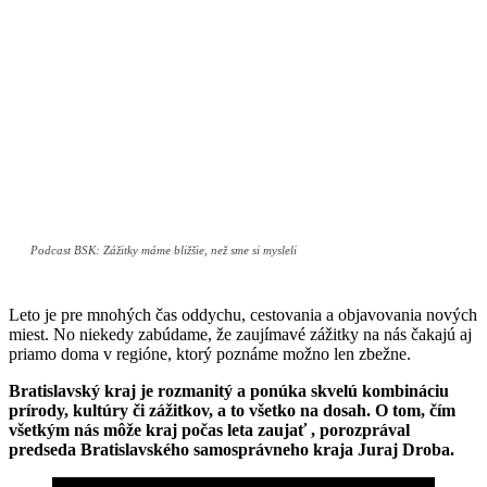
Podcast BSK: Zážitky máme bližšie, než sme si mysleli
Leto je pre mnohých čas oddychu, cestovania a objavovania nových
miest. No niekedy zabúdame, že zaujímavé zážitky na nás čakajú aj
priamo doma v regióne, ktorý poznáme možno len zbežne.
Bratislavský kraj je rozmanitý a ponúka skvelú kombináciu
prírody, kultúry či zážitkov, a to všetko na dosah. O tom, čím
všetkým nás môže kraj počas leta zaujať , porozprával
predseda Bratislavského samosprávneho kraja Juraj Droba.