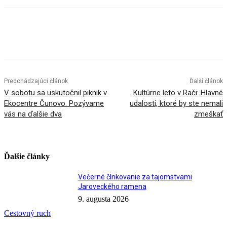
Facebook
X
Linkedin
Tumblr
Predchádzajúci článok
Ďalší článok
V sobotu sa uskutočnil piknik v
Kultúrne leto v Rači: Hlavné
Ekocentre Čunovo. Pozývame
udalosti, ktoré by ste nemali
vás na ďalšie dva
zmeškať
Ďalšie články
Večerné člnkovanie za tajomstvami
Jaroveckého ramena
9. augusta 2026
Cestovný ruch