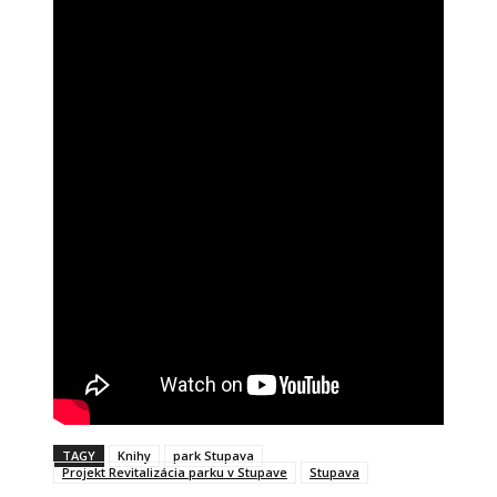
TAGY
Knihy
park Stupava
Projekt Revitalizácia parku v Stupave
Stupava