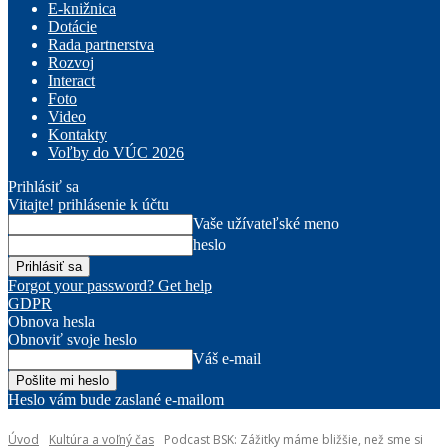
E-knižnica
Dotácie
Rada partnerstva
Rozvoj
Interact
Foto
Video
Kontakty
Voľby do VÚC 2026
Prihlásiť sa
Vitajte! prihlásenie k účtu
Vaše užívateľské meno
heslo
Forgot your password? Get help
GDPR
Obnova hesla
Obnoviť svoje heslo
Váš e-mail
Heslo vám bude zaslané e-mailom
Úvod
Kultúra a voľný čas
Podcast BSK: Zážitky máme bližšie, než sme si