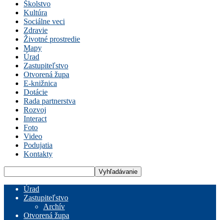
Školstvo
Kultúra
Sociálne veci
Zdravie
Životné prostredie
Mapy
Úrad
Zastupiteľstvo
Otvorená župa
E-knižnica
Dotácie
Rada partnerstva
Rozvoj
Interact
Foto
Video
Podujatia
Kontakty
Úrad
Zastupiteľstvo
Archív
Otvorená župa