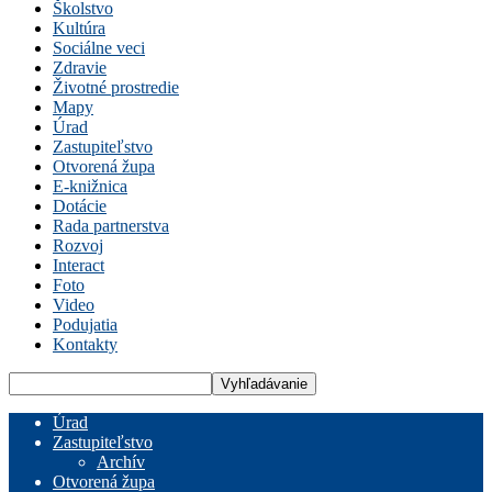
Školstvo
Kultúra
Sociálne veci
Zdravie
Životné prostredie
Mapy
Úrad
Zastupiteľstvo
Otvorená župa
E-knižnica
Dotácie
Rada partnerstva
Rozvoj
Interact
Foto
Video
Podujatia
Kontakty
Úrad
Zastupiteľstvo
Archív
Otvorená župa