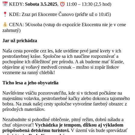
KEDY:
Sobota 3.5.2025
,
11:00 – 13:30 (2,5 hod)
KDE: Zraz pri Ekocentre Čunovo (príďte už o 10:45)
CENA: 5€/osoba (vstup do expozície Ekocentra nie je v cene
zahrnutý)
Jar už prichádza
Naša cesta povedie cez les, kde uvidíme prvé jarné kvety v ich
pestrofarebnej kráse. Spoločne sa ich naučíme rozpoznávať a
pochopíme ich dôležitosť pre prírodu. A ak budeme mať šťastie,
objavíme aj voňavý medvedí cesnak – možno si zopár lístkov
vezmeme na ranný chlebík!
Ticho lesa a jeho obyvatelia
Navštívime vtáčiu pozorovateľňu, kde si v tichosti počkáme na
majestátnu volavku, pestrofarebné kačky alebo dokonca tajomného
bobra. Na znak našej cesty spoločne vytvoríme farebný obrazec z
prírodných materiálov.
Nezabudnite si pohodlné oblečenie, pitný režim, dobrú náladu a
chuť objavovať!
Vychádzka je tempom, dĺžkou aj výkladom
prispôsobená detskému turistovi.
V území vás bude sprevádzať