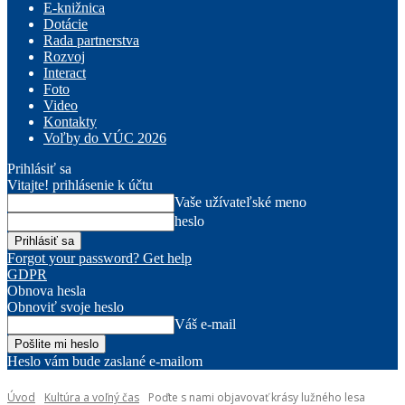
E-knižnica
Dotácie
Rada partnerstva
Rozvoj
Interact
Foto
Video
Kontakty
Voľby do VÚC 2026
Prihlásiť sa
Vitajte! prihlásenie k účtu
Vaše užívateľské meno
heslo
Forgot your password? Get help
GDPR
Obnova hesla
Obnoviť svoje heslo
Váš e-mail
Heslo vám bude zaslané e-mailom
Úvod
Kultúra a voľný čas
Poďte s nami objavovať krásy lužného lesa