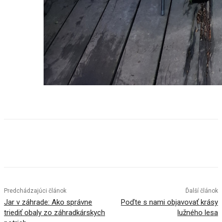
Facebook
X
Linkedin
Tumblr
Predchádzajúci článok
Ďalší článok
Jar v záhrade: Ako správne
Poďte s nami objavovať krásy
triediť obaly zo záhradkárskych
lužného lesa