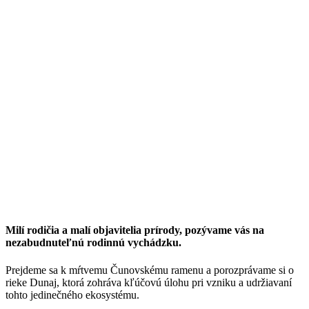
Milí rodičia a malí objavitelia prírody, pozývame vás na
nezabudnuteľnú rodinnú vychádzku.
Prejdeme sa k mŕtvemu Čunovskému ramenu a porozprávame si o
rieke Dunaj, ktorá zohráva kľúčovú úlohu pri vzniku a udržiavaní
tohto jedinečného ekosystému.