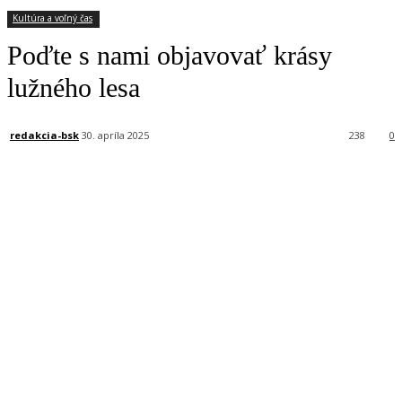
Kultúra a voľný čas
Poďte s nami objavovať krásy
lužného lesa
redakcia-bsk
30. apríla 2025
238
0
Facebook
X
Linkedin
Tumblr