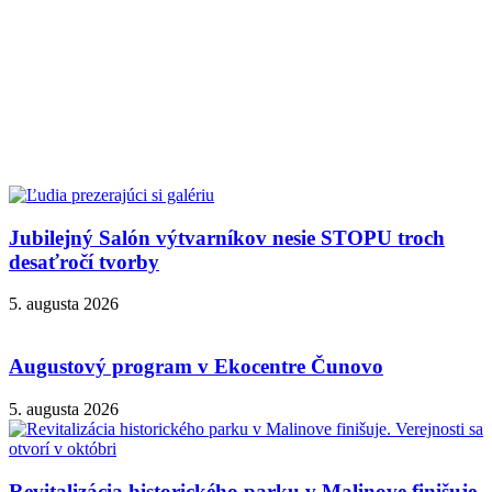
Jubilejný Salón výtvarníkov nesie STOPU troch
desaťročí tvorby
5. augusta 2026
Augustový program v Ekocentre Čunovo
5. augusta 2026
Revitalizácia historického parku v Malinove finišuje.