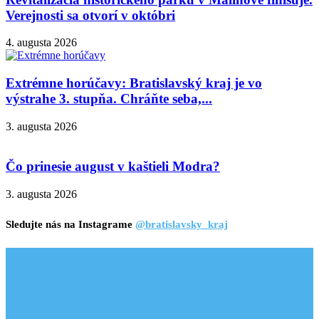
Verejnosti sa otvorí v októbri
4. augusta 2026
Extrémne horúčavy: Bratislavský kraj je vo
výstrahe 3. stupňa. Chráňte seba,...
3. augusta 2026
Čo prinesie august v kaštieli Modra?
3. augusta 2026
Sledujte nás na Instagrame
@bratislavsky_kraj