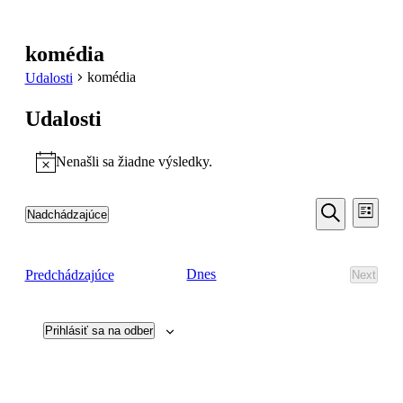
komédia
komédia
Udalosti
Udalosti
Nenašli sa žiadne výsledky.
Notice
Udalosti
Udal
Nadchádzajúce
Zoznam
Navi
Search
Vyberte
Vyhľadať
Zobr
dátum.
and
Udalosti
Dnes
Predchádzajúce
Next
Views
Udalost
Navigati
Prihlásiť sa na odber