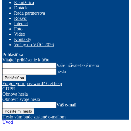
E-knižnica
Dotácie
Rada partnerstva
Rozvoj
Interact
Foto
Video
Kontakty
Voľby do VÚC 2026
Prihlásiť sa
Vitajte! prihlásenie k účtu
Vaše užívateľské meno
heslo
Forgot your password? Get help
GDPR
Obnova hesla
Obnoviť svoje heslo
Váš e-mail
Heslo vám bude zaslané e-mailom
Úvod