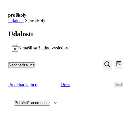
pre školy
pre školy
Udalosti
Udalosti
Nenašli sa žiadne výsledky.
Notice
Udalosti
Udal
Nadchádzajúce
Zoznam
Navi
Search
Vyberte
Vyhľadať
Zobr
dátum.
and
Udalosti
Dnes
Predchádzajúce
Next
Views
Udalost
Navigati
Prihlásiť sa na odber