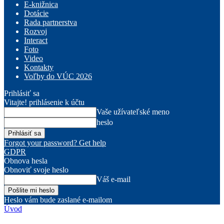
E-knižnica
Dotácie
Rada partnerstva
Rozvoj
Interact
Foto
Video
Kontakty
Voľby do VÚC 2026
Prihlásiť sa
Vitajte! prihlásenie k účtu
Vaše užívateľské meno
heslo
Forgot your password? Get help
GDPR
Obnova hesla
Obnoviť svoje heslo
Váš e-mail
Heslo vám bude zaslané e-mailom
Úvod