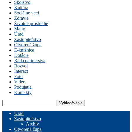
Školstvo
Kultúra
Sociálne veci
Zdravie
Životné prostredie
Mapy
Úrad
Zastupiteľstvo
Otvorená župa
E-knižnica
Dotácie
Rada partnerstva
Rozvoj
Interact
Foto
Video
Podujatia
Kontakty
Úrad
Zastupiteľstvo
Archív
Otvorená župa