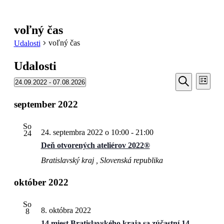
voľný čas
voľný čas
Udalosti
Udalosti
Udalosti
Udal
24.09.2022
 - 
07.08.2026
Zoznam
Navi
Search
Vyberte
Vyhľadať
Zobr
dátum.
september 2022
and
Views
So
Navigati
24. septembra 2022 o 10:00
-
21:00
24
Deň otvorených ateliérov 2022®
Bratislavský kraj
, Slovenská republika
október 2022
So
8. októbra 2022
8
14 miest Bratislavského kraja sa zúčastní 14.