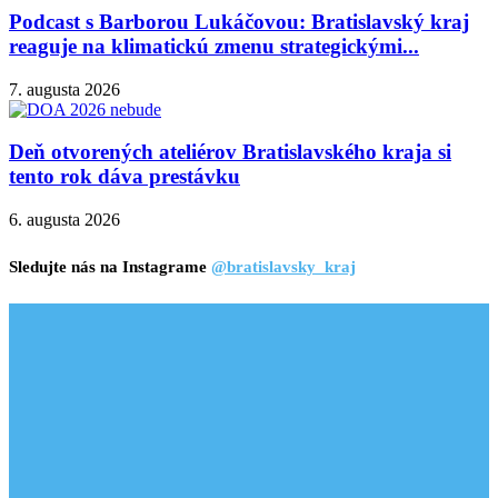
Podcast s Barborou Lukáčovou: Bratislavský kraj
reaguje na klimatickú zmenu strategickými...
7. augusta 2026
Deň otvorených ateliérov Bratislavského kraja si
tento rok dáva prestávku
6. augusta 2026
Sledujte nás na Instagrame
@bratislavsky_kraj