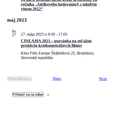
ročníka „Jablkového hodovania® s mladým
vínom 2022“
máj 2023
So
27. mája 2023 o 9:30
-
17:05
27
CINEAMA 2023 – pozvánka na súťažnú
projekciu krátkometrážnych filmov
Kino Film Europe
Štefánikova 25, Bratislava,
Slovenská republika
Udal
Dnes
Next
Predchádzajúce
Udalosti
Prihlásiť sa na odber