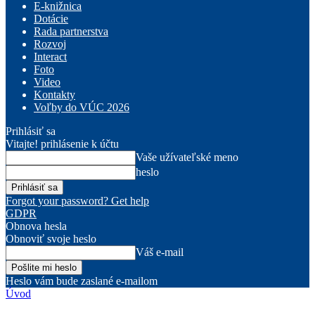
E-knižnica
Dotácie
Rada partnerstva
Rozvoj
Interact
Foto
Video
Kontakty
Voľby do VÚC 2026
Prihlásiť sa
Vitajte! prihlásenie k účtu
Vaše užívateľské meno
heslo
Forgot your password? Get help
GDPR
Obnova hesla
Obnoviť svoje heslo
Váš e-mail
Heslo vám bude zaslané e-mailom
Úvod