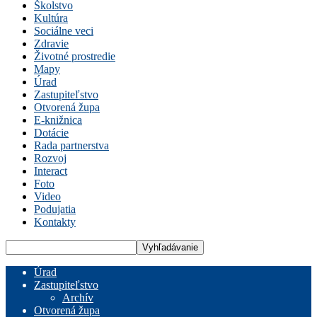
Školstvo
Kultúra
Sociálne veci
Zdravie
Životné prostredie
Mapy
Úrad
Zastupiteľstvo
Otvorená župa
E-knižnica
Dotácie
Rada partnerstva
Rozvoj
Interact
Foto
Video
Podujatia
Kontakty
Úrad
Zastupiteľstvo
Archív
Otvorená župa