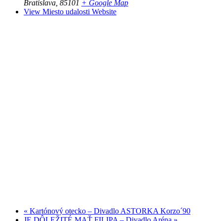
Bratislava
,
85101
+ Google Map
View Miesto udalosti Website
«
Kartónový otecko – Divadlo ASTORKA Korzo´90
JE DÔLEŽITÉ MAŤ FILIPA – Divadlo Aréna
»