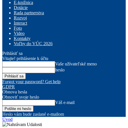
E-knižnica
Dotácie
Rada partnerstva
Rozvoj
Interact
Foto
Video
Kontakty
Voľby do VÚC 2026
Prihlásiť sa
Vitajte! prihlásenie k účtu
Vaše užívateľské meno
heslo
Forgot your password? Get help
GDPR
Obnova hesla
Obnoviť svoje heslo
Váš e-mail
Heslo vám bude zaslané e-mailom
Úvod