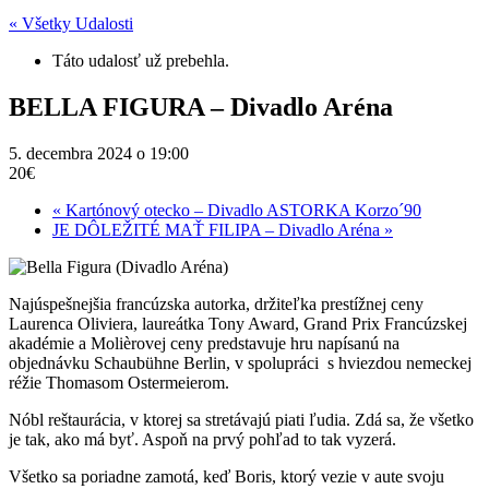
« Všetky Udalosti
Táto udalosť už prebehla.
BELLA FIGURA – Divadlo Aréna
5. decembra 2024 o 19:00
20€
«
Kartónový otecko – Divadlo ASTORKA Korzo´90
JE DÔLEŽITÉ MAŤ FILIPA – Divadlo Aréna
»
Najúspešnejšia francúzska autorka, držiteľka prestížnej ceny
Laurenca Oliviera, laureátka Tony Award, Grand Prix Francúzskej
akadémie a Molièrovej ceny predstavuje hru napísanú na
objednávku Schaubühne Berlin, v spolupráci s hviezdou nemeckej
réžie Thomasom Ostermeierom.
Nóbl reštaurácia, v ktorej sa stretávajú piati ľudia. Zdá sa, že všetko
je tak, ako má byť. Aspoň na prvý pohľad to tak vyzerá.
Všetko sa poriadne zamotá, keď Boris, ktorý vezie v aute svoju