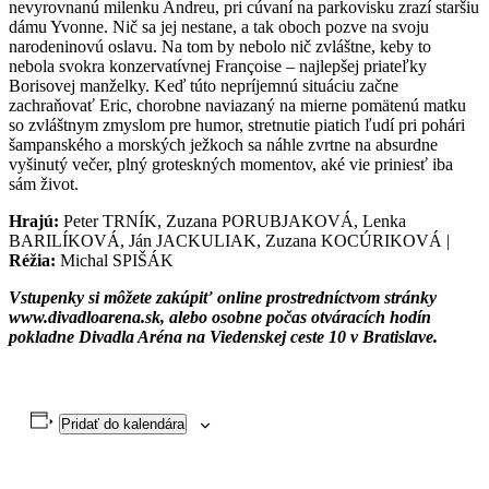
nevyrovnanú milenku Andreu, pri cúvaní na parkovisku zrazí staršiu
dámu Yvonne. Nič sa jej nestane, a tak oboch pozve na svoju
narodeninovú oslavu. Na tom by nebolo nič zvláštne, keby to
nebola svokra konzervatívnej Françoise – najlepšej priateľky
Borisovej manželky. Keď túto nepríjemnú situáciu začne
zachraňovať Eric, chorobne naviazaný na mierne pomätenú matku
so zvláštnym zmyslom pre humor, stretnutie piatich ľudí pri pohári
šampanského a morských ježkoch sa náhle zvrtne na absurdne
vyšinutý večer, plný groteskných momentov, aké vie priniesť iba
sám život.
Hrajú:
Peter TRNÍK, Zuzana PORUBJAKOVÁ, Lenka
BARILÍKOVÁ, Ján JACKULIAK, Zuzana KOCÚRIKOVÁ |
Réžia:
Michal SPIŠÁK
Vstupenky si môžete zakúpiť online prostredníctvom stránky
www.divadloarena.sk, alebo osobne počas otváracích hodín
pokladne Divadla Aréna na Viedenskej ceste 10 v Bratislave.
Pridať do kalendára