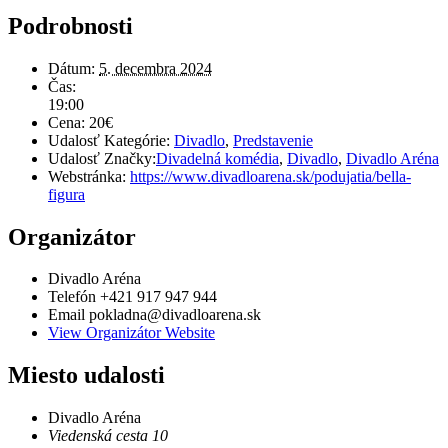
Podrobnosti
Dátum:
5. decembra 2024
Čas:
19:00
Cena:
20€
Udalosť Kategórie:
Divadlo
,
Predstavenie
Udalosť Značky:
Divadelná komédia
,
Divadlo
,
Divadlo Aréna
Webstránka:
https://www.divadloarena.sk/podujatia/bella-
figura
Organizátor
Divadlo Aréna
Telefón
+421 917 947 944
Email
pokladna@divadloarena.sk
View Organizátor Website
Miesto udalosti
Divadlo Aréna
Viedenská cesta 10