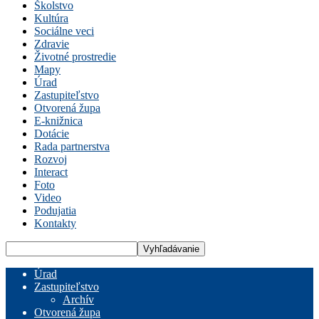
Školstvo
Kultúra
Sociálne veci
Zdravie
Životné prostredie
Mapy
Úrad
Zastupiteľstvo
Otvorená župa
E-knižnica
Dotácie
Rada partnerstva
Rozvoj
Interact
Foto
Video
Podujatia
Kontakty
Úrad
Zastupiteľstvo
Archív
Otvorená župa