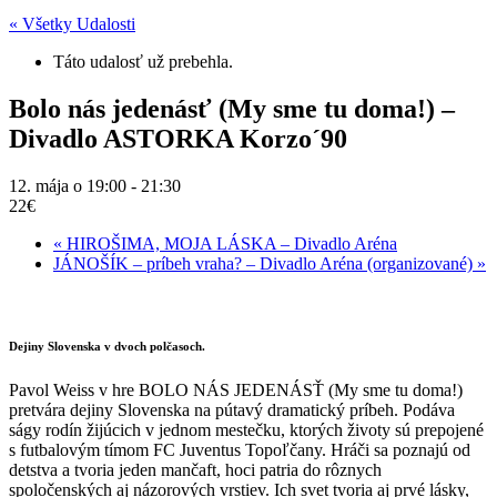
« Všetky Udalosti
Táto udalosť už prebehla.
Bolo nás jedenásť (My sme tu doma!) –
Divadlo ASTORKA Korzo´90
12. mája o 19:00
-
21:30
22€
«
HIROŠIMA, MOJA LÁSKA – Divadlo Aréna
JÁNOŠÍK – príbeh vraha? – Divadlo Aréna (organizované)
»
Dejiny Slovenska v dvoch polčasoch.
Pavol Weiss v hre BOLO NÁS JEDENÁSŤ (My sme tu doma!)
pretvára dejiny Slovenska na pútavý dramatický príbeh. Podáva
ságy rodín žijúcich v jednom mestečku, ktorých životy sú prepojené
s futbalovým tímom FC Juventus Topoľčany. Hráči sa poznajú od
detstva a tvoria jeden mančaft, hoci patria do rôznych
spoločenských aj názorových vrstiev. Ich svet tvoria aj prvé lásky,