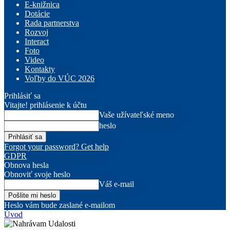
E-knižnica
Dotácie
Rada partnerstva
Rozvoj
Interact
Foto
Video
Kontakty
Voľby do VÚC 2026
Prihlásiť sa
Vitajte! prihlásenie k účtu
Vaše užívateľské meno
heslo
Forgot your password? Get help
GDPR
Obnova hesla
Obnoviť svoje heslo
Váš e-mail
Heslo vám bude zaslané e-mailom
Úvod