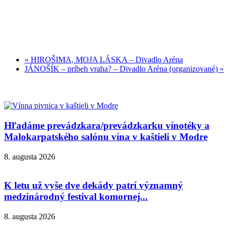
«
HIROŠIMA, MOJA LÁSKA – Divadlo Aréna
JÁNOŠÍK – príbeh vraha? – Divadlo Aréna (organizované)
»
Hľadáme prevádzkara/prevádzkarku vínotéky a
Malokarpatského salónu vína v kaštieli v Modre
8. augusta 2026
K letu už vyše dve dekády patrí významný
medzinárodný festival komornej...
8. augusta 2026