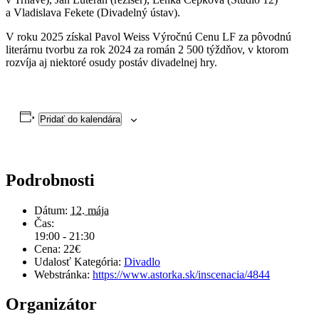
a Vladislava Fekete (Divadelný ústav).
V roku 2025 získal Pavol Weiss Výročnú Cenu LF za pôvodnú
literárnu tvorbu za rok 2024 za román 2 500 týždňov, v ktorom
rozvíja aj niektoré osudy postáv divadelnej hry.
Pridať do kalendára
Podrobnosti
Dátum:
12. mája
Čas:
19:00 - 21:30
Cena:
22€
Udalosť Kategória:
Divadlo
Webstránka:
https://www.astorka.sk/inscenacia/4844
Organizátor