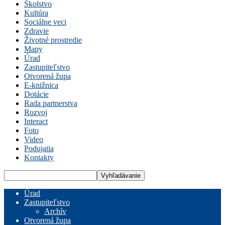
Školstvo
Kultúra
Sociálne veci
Zdravie
Životné prostredie
Mapy
Úrad
Zastupiteľstvo
Otvorená župa
E-knižnica
Dotácie
Rada partnerstva
Rozvoj
Interact
Foto
Video
Podujatia
Kontakty
Úrad
Zastupiteľstvo
Archív
Otvorená župa