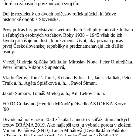
ktoré na zápasoch povzbudzujú svoj tím.
Dej je rozdelený do dvoch polčasov reflektujúcich kľúčové
historické obdobia Slovenska.
Prvý polčas hry predstavuje svet mladých ľudí plný radosti z futbalu
a sľubných osobných vzťahov. Roky 1938 – 1945 však do ich
života prinášajú udalosti, ktoré zmenia život, aký poznali počas
prvej Československej republiky a predznamenávajú ich ďalšie
osudy.
V réžii Ondreja Spišáka účinkujú: Miroslav Noga, Peter Ondrejička,
Peter Šimun, Viktória Šuplatová,
Vlado Černý, Tomáš Turek, Kristína Kilo a. h., Ján Jackuliak, Peter
Trník a. h., Agáta Spišáková a. h., , Pavol Šimun,
Jakub Somora, Tomáš Mrekaj a. h., Adi Leković a. h.
FOTO Collavino (Henrich Mišovič)/Divadlo ASTORKA Korzo
´90
Divadelná hra v roku 2020 získala 1. miesto v súťaži dramatických
textov DRÁMA 2019. Ako najlepší text ju vybrala porota v zložení
Miriam Kičiňová (SND), Lucia Mihálová (Divadla Jána Palárika
v Trnave), Ján Luterán (režisér), Lenka Čepková (Štúdio 12)