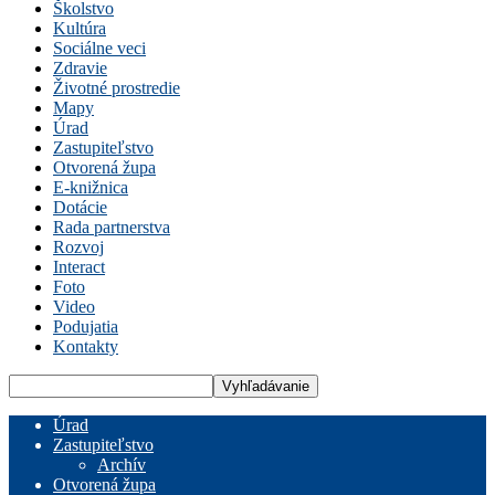
Školstvo
Kultúra
Sociálne veci
Zdravie
Životné prostredie
Mapy
Úrad
Zastupiteľstvo
Otvorená župa
E-knižnica
Dotácie
Rada partnerstva
Rozvoj
Interact
Foto
Video
Podujatia
Kontakty
Úrad
Zastupiteľstvo
Archív
Otvorená župa