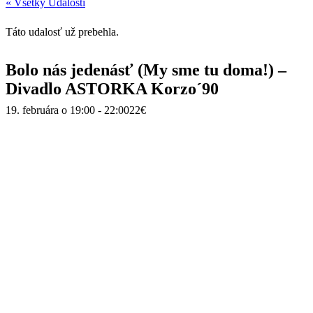
« Všetky Udalosti
Táto udalosť už prebehla.
Bolo nás jedenásť (My sme tu doma!) –
Divadlo ASTORKA Korzo´90
19. februára o 19:00
-
22:00
22€