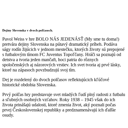
Dejiny Slovenska v dvoch polčasoch.
Pavol Weiss v hre BOLO NÁS JEDENÁSŤ (My sme tu doma!)
pretvára dejiny Slovenska na pútavý dramatický príbeh. Podáva
ságy rodín žijúcich v jednom mestečku, ktorých životy sú prepojené
s futbalovým tímom FC Juventus Topoľčany. Hráči sa poznajú od
detstva a tvoria jeden mančaft, hoci patria do rôznych
spoločenských aj názorových vrstiev. Ich svet tvoria aj prvé lásky,
ktoré na zápasoch povzbudzujú svoj tím.
Dej je rozdelený do dvoch polčasov reflektujúcich kľúčové
historické obdobia Slovenska.
Prvý polčas hry predstavuje svet mladých ľudí plný radosti z futbalu
a sľubných osobných vzťahov. Roky 1938 – 1945 však do ich
života prinášajú udalosti, ktoré zmenia život, aký poznali počas
prvej Československej republiky a predznamenávajú ich ďalšie
osudy.