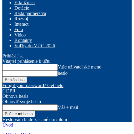
E-knižnica
Dotácie
Rada partnerstva
Rozvoj
Interact
Foto
Video
Kontakty
Voľby do VÚC 2026
Prihlásiť sa
Vitajte! prihlásenie k účtu
Vaše užívateľské meno
heslo
Forgot your password? Get help
GDPR
Obnova hesla
Obnoviť svoje heslo
Váš e-mail
Heslo vám bude zaslané e-mailom
Úvod