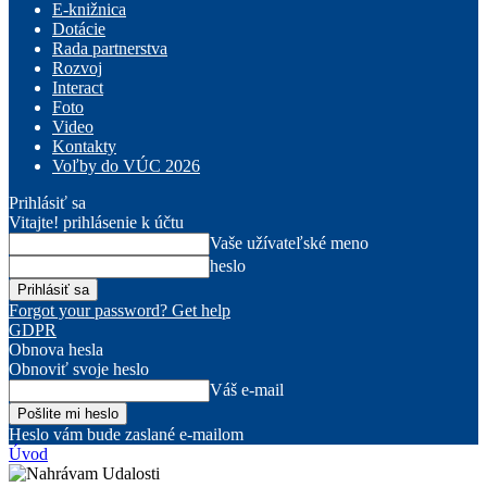
E-knižnica
Dotácie
Rada partnerstva
Rozvoj
Interact
Foto
Video
Kontakty
Voľby do VÚC 2026
Prihlásiť sa
Vitajte! prihlásenie k účtu
Vaše užívateľské meno
heslo
Forgot your password? Get help
GDPR
Obnova hesla
Obnoviť svoje heslo
Váš e-mail
Heslo vám bude zaslané e-mailom
Úvod