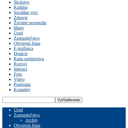
Školstvo
Kultúra
Sociálne veci
Zdravie
Životné prostredie
Mapy
Úrad
Zastupiteľstvo
Otvorená župa
E-knižnica
Dotácie
Rada partnerstva
Rozvoj
Interact
Foto
Video
Podujatia
Kontakty
Úrad
Zastupiteľstvo
Archív
Otvorená župa