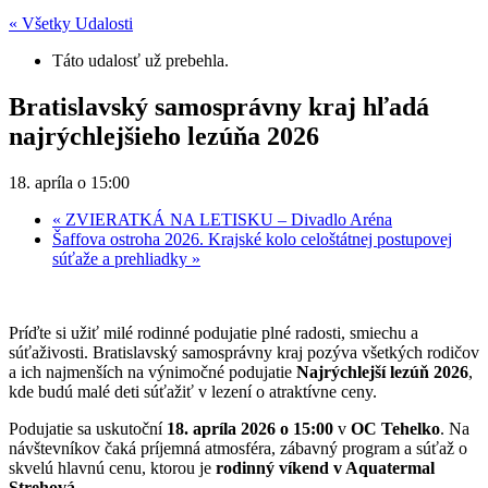
« Všetky Udalosti
Táto udalosť už prebehla.
Bratislavský samosprávny kraj hľadá
najrýchlejšieho lezúňa 2026
18. apríla o 15:00
«
ZVIERATKÁ NA LETISKU – Divadlo Aréna
Šaffova ostroha 2026. Krajské kolo celoštátnej postupovej
súťaže a prehliadky
»
Príďte si užiť milé rodinné podujatie plné radosti, smiechu a
súťaživosti. Bratislavský samosprávny kraj pozýva všetkých rodičov
a ich najmenších na výnimočné podujatie
Najrýchlejší lezúň 2026
,
kde budú malé deti súťažiť v lezení o atraktívne ceny.
Podujatie sa uskutoční
18. apríla 2026 o 15:00
v
OC Tehelko
. Na
návštevníkov čaká príjemná atmosféra, zábavný program a súťaž o
skvelú hlavnú cenu, ktorou je
rodinný víkend v Aquatermal
Strehová
.