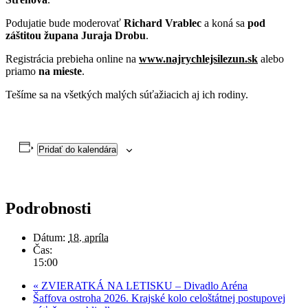
Podujatie bude moderovať
Richard Vrablec
a koná sa
pod
záštitou župana Juraja Drobu
.
Registrácia prebieha online na
www.najrychlejsilezun.sk
alebo
priamo
na mieste
.
Tešíme sa na všetkých malých súťažiacich aj ich rodiny.
Pridať do kalendára
Podrobnosti
Dátum:
18. apríla
Čas:
15:00
«
ZVIERATKÁ NA LETISKU – Divadlo Aréna
Šaffova ostroha 2026. Krajské kolo celoštátnej postupovej