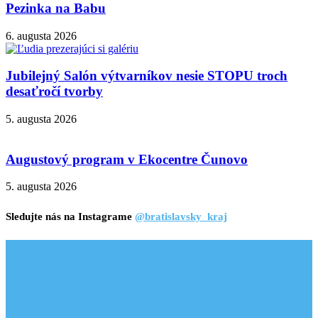
Pezinka na Babu
6. augusta 2026
Jubilejný Salón výtvarníkov nesie STOPU troch
desaťročí tvorby
5. augusta 2026
Augustový program v Ekocentre Čunovo
5. augusta 2026
Sledujte nás na Instagrame
@bratislavsky_kraj