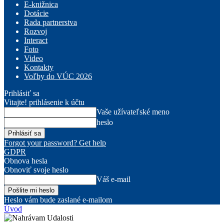
E-knižnica
Dotácie
Rada partnerstva
Rozvoj
Interact
Foto
Video
Kontakty
Voľby do VÚC 2026
Prihlásiť sa
Vitajte! prihlásenie k účtu
Vaše užívateľské meno
heslo
Forgot your password? Get help
GDPR
Obnova hesla
Obnoviť svoje heslo
Váš e-mail
Heslo vám bude zaslané e-mailom
Úvod