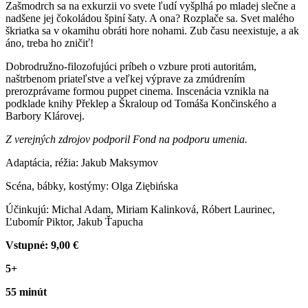
Zašmodrch sa na exkurzii vo svete ľudí vyšplhá po mladej slečne a
nadšene jej čokoládou špiní šaty. A ona? Rozplače sa. Svet malého
škriatka sa v okamihu obráti hore nohami. Zub času neexistuje, a ak
áno, treba ho zničiť!
Dobrodružno-filozofujúci príbeh o vzbure proti autoritám,
naštrbenom priateľstve a veľkej výprave za zmúdrením
prerozprávame formou puppet cinema. Inscenácia vznikla na
podklade knihy Překlep a Škraloup od Tomáša Končinského a
Barbory Klárovej.
Z verejných zdrojov podporil Fond na podporu umenia.
Adaptácia, réžia: Jakub Maksymov
Scéna, bábky, kostýmy: Olga Ziębińska
Účinkujú: Michal Adam, Miriam Kalinková, Róbert Laurinec,
Ľubomír Piktor, Jakub Ťapucha
Vstupné: 9,00 €
5+
55 minút