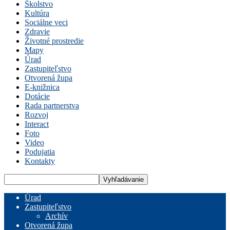
Školstvo
Kultúra
Sociálne veci
Zdravie
Životné prostredie
Mapy
Úrad
Zastupiteľstvo
Otvorená župa
E-knižnica
Dotácie
Rada partnerstva
Rozvoj
Interact
Foto
Video
Podujatia
Kontakty
Úrad
Zastupiteľstvo
Archív
Otvorená župa