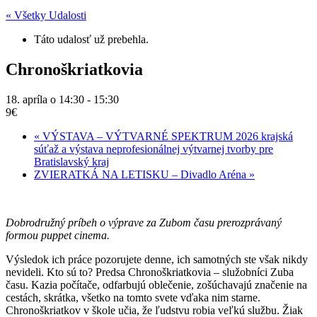
« Všetky Udalosti
Táto udalosť už prebehla.
Chronoškriatkovia
18. apríla o 14:30
-
15:30
9€
«
VÝSTAVA – VÝTVARNÉ SPEKTRUM 2026 krajská
súťaž a výstava neprofesionálnej výtvarnej tvorby pre
Bratislavský kraj
ZVIERATKÁ NA LETISKU – Divadlo Aréna
»
Dobrodružný príbeh o výprave za Zubom času prerozprávaný
formou puppet cinema.
Výsledok ich práce pozorujete denne, ich samotných ste však nikdy
nevideli. Kto sú to? Predsa Chronoškriatkovia – služobníci Zuba
času. Kazia počítače, odfarbujú oblečenie, zošúchavajú značenie na
cestách, skrátka, všetko na tomto svete vďaka nim starne.
Chronoškriatkov v škole učia, že ľudstvu robia veľkú službu. Žiak