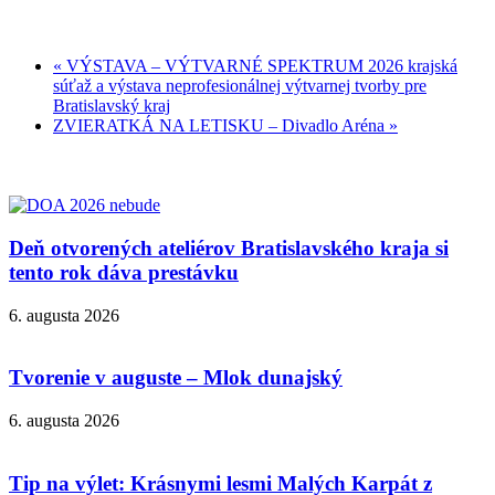
«
VÝSTAVA – VÝTVARNÉ SPEKTRUM 2026 krajská
súťaž a výstava neprofesionálnej výtvarnej tvorby pre
Bratislavský kraj
ZVIERATKÁ NA LETISKU – Divadlo Aréna
»
Deň otvorených ateliérov Bratislavského kraja si
tento rok dáva prestávku
6. augusta 2026
Tvorenie v auguste – Mlok dunajský
6. augusta 2026
Tip na výlet: Krásnymi lesmi Malých Karpát z