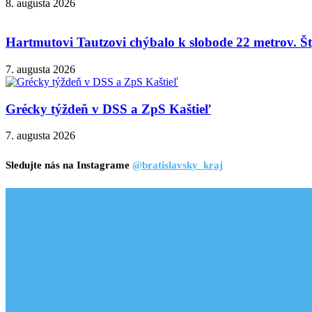
8. augusta 2026
Hartmutovi Tautzovi chýbalo k slobode 22 metrov. Šty
7. augusta 2026
Grécky týždeň v DSS a ZpS Kaštieľ
7. augusta 2026
Sledujte nás na Instagrame
@bratislavsky_kraj