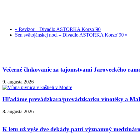
«
Revízor – Divadlo ASTORKA Korzo´90
Sen svätojánskej noci – Divadlo ASTORKA Korzo´90
»
Večerné člnkovanie za tajomstvami Jaroveckého ram
9. augusta 2026
Hľadáme prevádzkara/prevádzkarku vínotéky a Malok
8. augusta 2026
K letu už vyše dve dekády patrí významný medzinárod