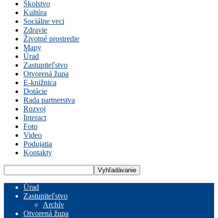
Školstvo
Kultúra
Sociálne veci
Zdravie
Životné prostredie
Mapy
Úrad
Zastupiteľstvo
Otvorená župa
E-knižnica
Dotácie
Rada partnerstva
Rozvoj
Interact
Foto
Video
Podujatia
Kontakty
Úrad
Zastupiteľstvo
Archív
Otvorená župa