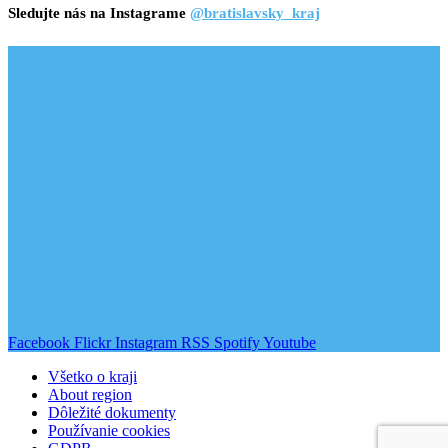
Sledujte nás na Instagrame
@bratislavsky_kraj
Facebook
Flickr
Instagram
RSS
Spotify
Youtube
Všetko o kraji
About region
Dôležité dokumenty
Používanie cookies