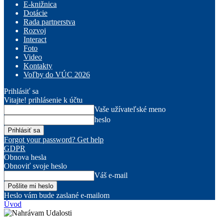
E-knižnica
Dotácie
Rada partnerstva
Rozvoj
Interact
Foto
Video
Kontakty
Voľby do VÚC 2026
Prihlásiť sa
Vitajte! prihlásenie k účtu
Vaše užívateľské meno
heslo
Forgot your password? Get help
GDPR
Obnova hesla
Obnoviť svoje heslo
Váš e-mail
Heslo vám bude zaslané e-mailom
Úvod