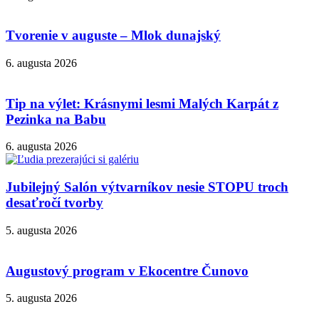
Tvorenie v auguste – Mlok dunajský
6. augusta 2026
Tip na výlet: Krásnymi lesmi Malých Karpát z
Pezinka na Babu
6. augusta 2026
Jubilejný Salón výtvarníkov nesie STOPU troch
desaťročí tvorby
5. augusta 2026
Augustový program v Ekocentre Čunovo
5. augusta 2026