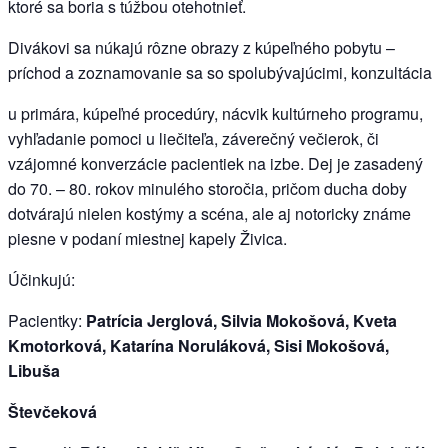
ktoré sa boria s túžbou otehotnieť.
Divákovi sa núkajú rôzne obrazy z kúpeľného pobytu –
príchod a zoznamovanie sa so spolubývajúcimi, konzultácia
u primára, kúpeľné procedúry, nácvik kultúrneho programu,
vyhľadanie pomoci u liečiteľa, záverečný večierok, či
vzájomné konverzácie pacientiek na izbe. Dej je zasadený
do 70. – 80. rokov minulého storočia, pričom ducha doby
dotvárajú nielen kostýmy a scéna, ale aj notoricky známe
piesne v podaní miestnej kapely Živica.
Účinkujú:
Pacientky:
Patrícia Jerglová, Silvia Mokošová, Kveta
Kmotorková, Katarína Noruláková, Sisi Mokošová,
Libuša
Števčeková