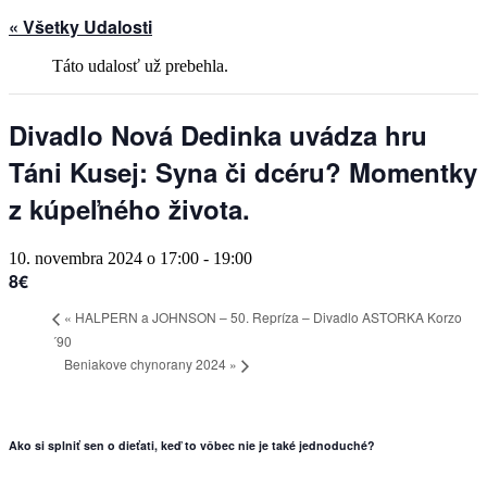
« Všetky Udalosti
Táto udalosť už prebehla.
Divadlo Nová Dedinka uvádza hru
Táni Kusej: Syna či dcéru? Momentky
z kúpeľného života.
10. novembra 2024 o 17:00
-
19:00
8€
«
HALPERN a JOHNSON – 50. Repríza – Divadlo ASTORKA Korzo
´90
Beniakove chynorany 2024
»
Ako si splniť sen o dieťati, keď to vôbec nie je také jednoduché?