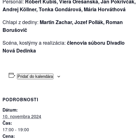
Personál:
Róbert Kubiš, Viera Orešanská, Ján Pokrivčák,
Andrej Köllner, Tonka Gondárová, Mária Horváthová
Chlapi z dediny:
Martin Zachar, Jozef Pollák, Roman
Borušovič
Scéna, kostýmy a realizácia:
členovia súboru Divadlo
Nová Dedinka
Pridať do kalendára
PODROBNOSTI
Dátum:
10. novembra 2024
Čas:
17:00 - 19:00
Cena: