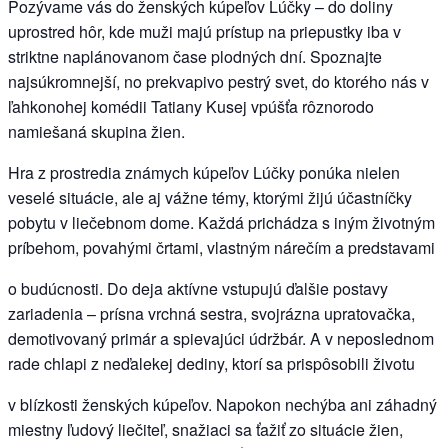
Pozývame vás do ženských kúpeľov Lúčky – do doliny
uprostred hôr, kde muži majú prístup na priepustky iba v
striktne naplánovanom čase plodných dní. Spoznajte
najsúkromnejší, no prekvapivo pestrý svet, do ktorého nás v
ľahkonohej komédii Tatiany Kusej vpúšťa rôznorodo
namiešaná skupina žien.
Hra z prostredia známych kúpeľov Lúčky ponúka nielen
veselé situácie, ale aj vážne témy, ktorými žijú účastníčky
pobytu v liečebnom dome. Každá prichádza s iným životným
príbehom, povahými črtami, vlastným nárečím a predstavami
o budúcnosti. Do deja aktívne vstupujú ďalšie postavy
zariadenia – prísna vrchná sestra, svojrázna upratovačka,
demotivovaný primár a spievajúci údržbár. A v neposlednom
rade chlapi z neďalekej dediny, ktorí sa prispôsobili životu
v blízkosti ženských kúpeľov. Napokon nechýba ani záhadný
miestny ľudový liečiteľ, snažiaci sa ťažiť zo situácie žien,