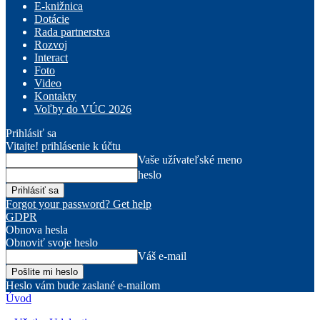
E-knižnica
Dotácie
Rada partnerstva
Rozvoj
Interact
Foto
Video
Kontakty
Voľby do VÚC 2026
Prihlásiť sa
Vitajte! prihlásenie k účtu
Vaše užívateľské meno
heslo
Forgot your password? Get help
GDPR
Obnova hesla
Obnoviť svoje heslo
Váš e-mail
Heslo vám bude zaslané e-mailom
Úvod