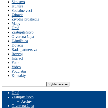
Školstvo
Kultúra
Sociálne veci
Zdravie
Životné prostredie
Mapy
Úrad
Zastupiteľstvo
Otvorená župa
E-knižnica
Dotácie
Rada partnerstva
Rozvoj
Interact
Foto
Video
Podujatia
Kontakty
Úrad
Zastupiteľstvo
Archív
Otvorená župa