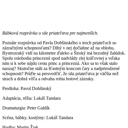
Bábková rozprávka o sile priateľstva pre najmenších.
Poznáte rozprávku od Pavla Dobšinského o troch priateľoch so
zázračnými schopnosťami? Dlhý v nej dočiahne až na oblohu,
Bystrozraký vidí na kilometre ďaleko a Široký má bezodný žalúdok.
Spolu oslobodia princeznú spod nadvlády zlej kráľovnej a vďaka
nim si k sebe nájdu cestu princ a princezná. Ako sa to však stalo
naozaj? Skutočne stáli za šťastným koncom čary a nadprirodzené
schopnosti? Príďte sa presvedčiť, že sila priateľstva je väčšia než
strach a dobrá vôľa a odvaha robia hotové zázraky.
Predloha: Pavol Dobšinský
Adaptácia, réžia: Lukáš Tandara
Dramaturgia: Peter Galdík
Scéna, bábky, kostýmy: Lukáš Tandara
Hudba: Martin Žiak