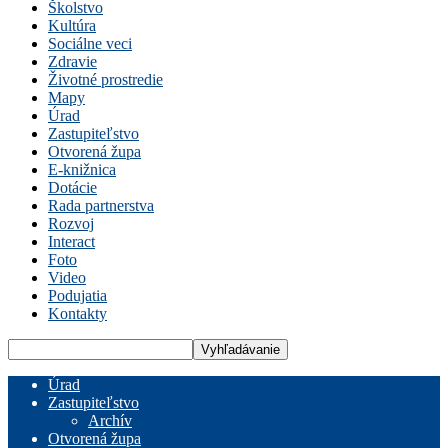
Školstvo
Kultúra
Sociálne veci
Zdravie
Životné prostredie
Mapy
Úrad
Zastupiteľstvo
Otvorená župa
E-knižnica
Dotácie
Rada partnerstva
Rozvoj
Interact
Foto
Video
Podujatia
Kontakty
Úrad
Zastupiteľstvo
Archív
Otvorená župa