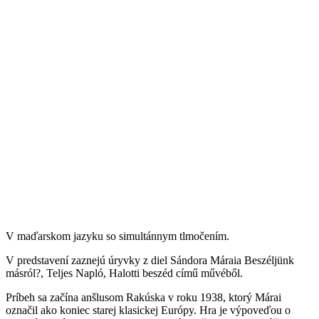
V maďarskom jazyku so simultánnym tlmočením.
V predstavení zaznejú úryvky z diel Sándora Máraia Be­szél­jünk
más­ról?, Tel­jes Napló, Ha­lot­ti be­széd című mű­vé­ből.
Príbeh sa začína anšlusom Rakúska v roku 1938, ktorý Márai
označil ako koniec starej klasickej Európy. Hra je výpoveďou o