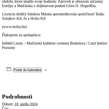
období, ktoré stratilo svoje hodnoty. Zároveň je obrazom súčasnej
Európy a Maďarska v dojímavom podaní Gézu D. Hegedűsa.
Licenciu dediča Sándora Máraia sprostredkovala spoločnosť Balla-
Sztojkov Kft. és a Hofra Kft
(www.hofra.hu)
Ďakujeme za spoluprácu:
Inštitút Liszta – Maďarské kultúrne centrum Bratislava / Liszt Intézet
Pozsony
Pridať do kalendára
Podrobnosti
Dátum:
10. apríla 2024
Čas: