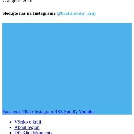
7. augusta 2026
Sledujte nás na Instagrame
@bratislavsky_kraj
Facebook
Flickr
Instagram
RSS
Spotify
Youtube
Všetko o kraji
About region
Dôležité dokumenty