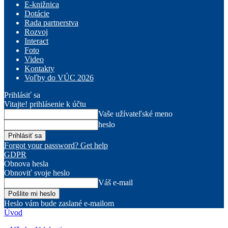
E-knižnica
Dotácie
Rada partnerstva
Rozvoj
Interact
Foto
Video
Kontakty
Voľby do VÚC 2026
Prihlásiť sa
Vitajte! prihlásenie k účtu
Vaše užívateľské meno
heslo
Forgot your password? Get help
GDPR
Obnova hesla
Obnoviť svoje heslo
Váš e-mail
Heslo vám bude zaslané e-mailom
Úvod