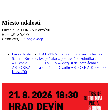
Miesto udalosti
Divadlo ASTORKA Korzo´90
Námestie SNP 33
Bratislava
,
+ Google Map
Láska. Prsty.
HALPERN – ktorému to dnes už len tak
Salman Rushdie.
kvapká ako z pokazeného kohútika a
– Divadlo
JOHNSON – ktorý si dal prepláchnuť
ASTORKA
aparatúru – Divadlo ASTORKA Korzo´90
Korzo´90