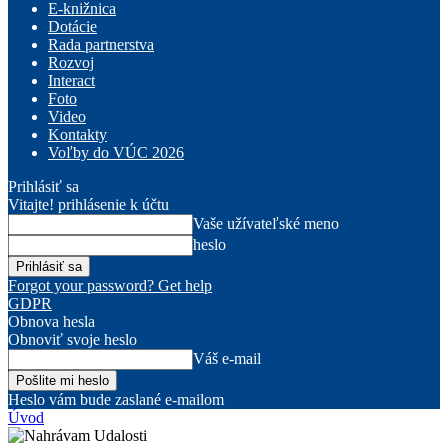
E-knižnica
Dotácie
Rada partnerstva
Rozvoj
Interact
Foto
Video
Kontakty
Voľby do VÚC 2026
Prihlásiť sa
Vitajte! prihlásenie k účtu
Vaše užívateľské meno
heslo
Forgot your password? Get help
GDPR
Obnova hesla
Obnoviť svoje heslo
Váš e-mail
Heslo vám bude zaslané e-mailom
Úvod