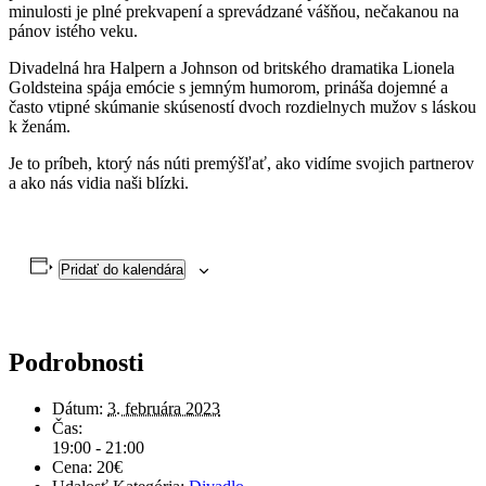
minulosti je plné prekvapení a sprevádzané vášňou, nečakanou na
pánov istého veku.
Divadelná hra Halpern a Johnson od britského dramatika Lionela
Goldsteina spája emócie s jemným humorom, prináša dojemné a
často vtipné skúmanie skúseností dvoch rozdielnych mužov s láskou
k ženám.
Je to príbeh, ktorý nás núti premýšľať, ako vidíme svojich partnerov
a ako nás vidia naši blízki.
Pridať do kalendára
Podrobnosti
Dátum:
3. februára 2023
Čas:
19:00 - 21:00
Cena:
20€