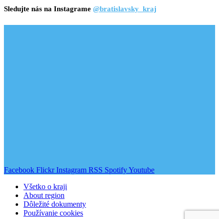
Sledujte nás na Instagrame
@bratislavsky_kraj
Facebook
Flickr
Instagram
RSS
Spotify
Youtube
Všetko o kraji
About region
Dôležité dokumenty
Používanie cookies