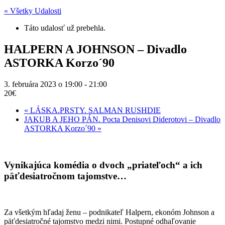
« Všetky Udalosti
Táto udalosť už prebehla.
HALPERN A JOHNSON – Divadlo
ASTORKA Korzo´90
3. februára 2023 o 19:00
-
21:00
20€
«
LÁSKA.PRSTY. SALMAN RUSHDIE
JAKUB A JEHO PÁN. Pocta Denisovi Diderotovi – Divadlo
ASTORKA Korzo´90
»
Vynikajúca komédia o dvoch „priateľoch“ a ich
päťdesiatročnom tajomstve…
Za všetkým hľadaj ženu – podnikateľ Halpern, ekonóm Johnson a
päťdesiatročné tajomstvo medzi nimi. Postupné odhaľovanie