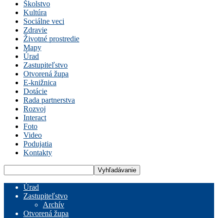
Školstvo
Kultúra
Sociálne veci
Zdravie
Životné prostredie
Mapy
Úrad
Zastupiteľstvo
Otvorená župa
E-knižnica
Dotácie
Rada partnerstva
Rozvoj
Interact
Foto
Video
Podujatia
Kontakty
Úrad
Zastupiteľstvo
Archív
Otvorená župa