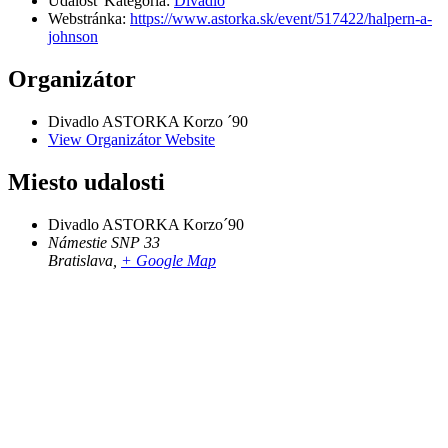
Udalosť Kategória:
Divadlo
Webstránka:
https://www.astorka.sk/event/517422/halpern-a-
johnson
Organizátor
Divadlo ASTORKA Korzo ´90
View Organizátor Website
Miesto udalosti
Divadlo ASTORKA Korzo´90
Námestie SNP 33
Bratislava
,
+ Google Map