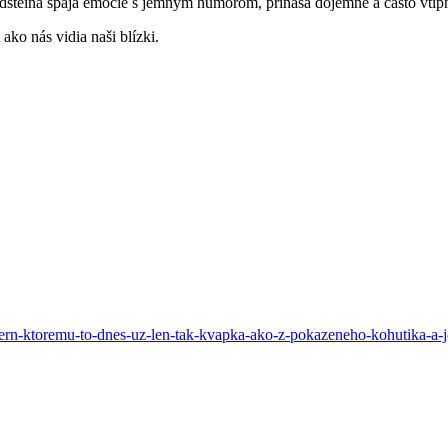
ldsteina spája emócie s jemným humorom, prináša dojemné a často vti
ako nás vidia naši blízki.
ern-ktoremu-to-dnes-uz-len-tak-kvapka-ako-z-pokazeneho-kohutika-a-j