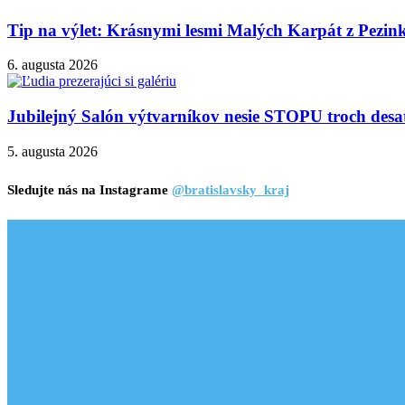
Tip na výlet: Krásnymi lesmi Malých Karpát z Pezi
6. augusta 2026
Jubilejný Salón výtvarníkov nesie STOPU troch desa
5. augusta 2026
Sledujte nás na Instagrame
@bratislavsky_kraj