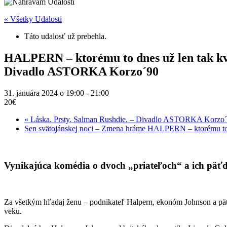
« Všetky Udalosti
Táto udalosť už prebehla.
HALPERN – ktorému to dnes už len tak kv
Divadlo ASTORKA Korzo´90
31. januára 2024 o 19:00
-
21:00
20€
«
Láska. Prsty. Salman Rushdie. – Divadlo ASTORKA Korzo
Sen svätojánskej noci – Zmena hráme HALPERN – ktorému to
Vynikajúca komédia o dvoch „priateľoch“ a ich päť
Za všetkým hľadaj ženu – podnikateľ Halpern, ekonóm Johnson a päť
veku.