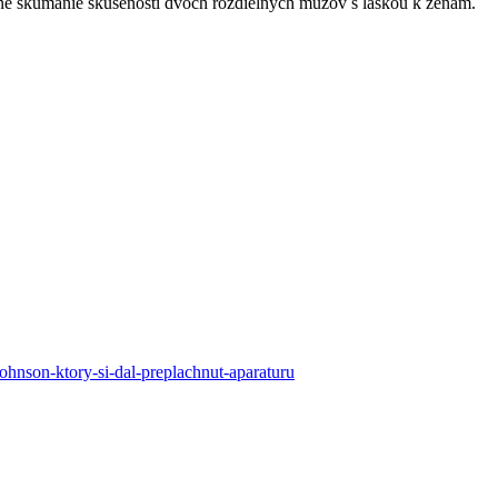
pné skúmanie skúseností dvoch rozdielnych mužov s láskou k ženám.
ohnson-ktory-si-dal-preplachnut-aparaturu