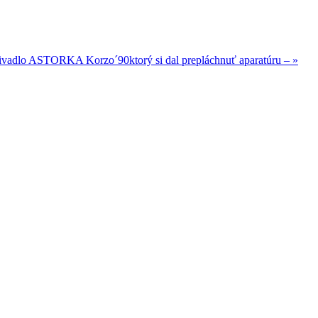
ivadlo ASTORKA Korzo´90ktorý si dal prepláchnuť aparatúru –
»