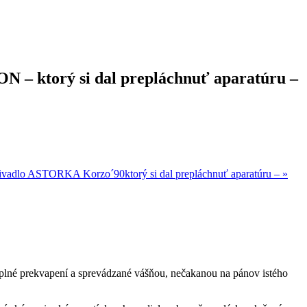
 – ktorý si dal prepláchnuť aparatúru –
ivadlo ASTORKA Korzo´90ktorý si dal prepláchnuť aparatúru –
»
plné prekvapení a sprevádzané vášňou, nečakanou na pánov istého