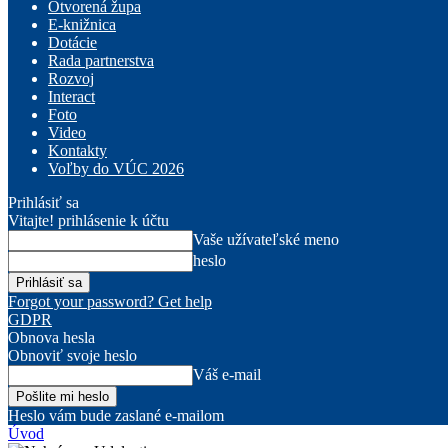
Otvorená župa
E-knižnica
Dotácie
Rada partnerstva
Rozvoj
Interact
Foto
Video
Kontakty
Voľby do VÚC 2026
Prihlásiť sa
Vitajte! prihlásenie k účtu
Vaše užívateľské meno
heslo
Forgot your password? Get help
GDPR
Obnova hesla
Obnoviť svoje heslo
Váš e-mail
Heslo vám bude zaslané e-mailom
Úvod