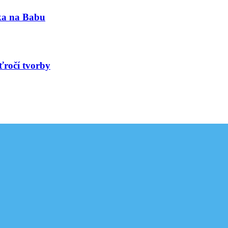
nka na Babu
ťročí tvorby