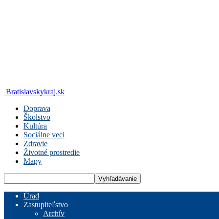
Bratislavskykraj.sk
Doprava
Školstvo
Kultúra
Sociálne veci
Zdravie
Životné prostredie
Mapy
Úrad
Zastupiteľstvo
Archív