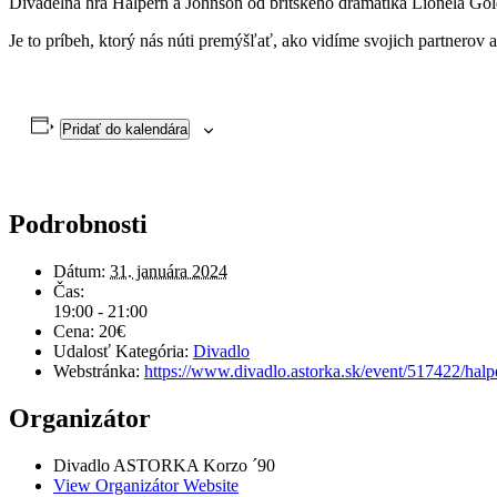
Divadelná hra Halpern a Johnson od britského dramatika Lionela Go
Je to príbeh, ktorý nás núti premýšľať, ako vidíme svojich partnerov a 
Pridať do kalendára
Podrobnosti
Dátum:
31. januára 2024
Čas:
19:00 - 21:00
Cena:
20€
Udalosť Kategória:
Divadlo
Webstránka:
https://www.divadlo.astorka.sk/event/517422/halp
Organizátor
Divadlo ASTORKA Korzo ´90
View Organizátor Website