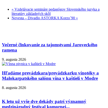
«
Vzdelávacie semináre pedagógov Slovenského jazyka a
literatúry základných skôl
Nevesta – Divadlo ASTORKA Korzo´90
»
Večerné člnkovanie za tajomstvami Jaroveckého
ramena
9. augusta 2026
Hľadáme prevádzkara/prevádzkarku vínotéky a
Malokarpatského salónu vína v kaštieli v Modre
8. augusta 2026
K letu už vyše dve dekády patrí významný
medzinárodný festival komornej...