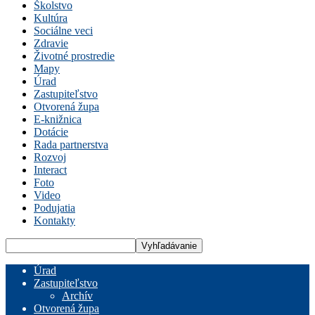
Školstvo
Kultúra
Sociálne veci
Zdravie
Životné prostredie
Mapy
Úrad
Zastupiteľstvo
Otvorená župa
E-knižnica
Dotácie
Rada partnerstva
Rozvoj
Interact
Foto
Video
Podujatia
Kontakty
Úrad
Zastupiteľstvo
Archív
Otvorená župa