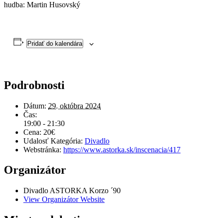
hudba: Martin Husovský
Pridať do kalendára
Podrobnosti
Dátum:
29. októbra 2024
Čas:
19:00 - 21:30
Cena:
20€
Udalosť Kategória:
Divadlo
Webstránka:
https://www.astorka.sk/inscenacia/417
Organizátor
Divadlo ASTORKA Korzo ´90
View Organizátor Website