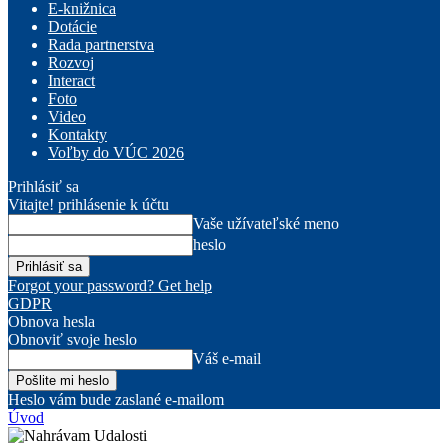
E-knižnica
Dotácie
Rada partnerstva
Rozvoj
Interact
Foto
Video
Kontakty
Voľby do VÚC 2026
Prihlásiť sa
Vitajte! prihlásenie k účtu
Vaše užívateľské meno
heslo
Forgot your password? Get help
GDPR
Obnova hesla
Obnoviť svoje heslo
Váš e-mail
Heslo vám bude zaslané e-mailom
Úvod