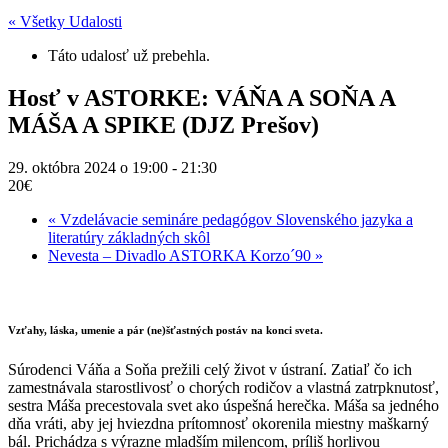
« Všetky Udalosti
Táto udalosť už prebehla.
Hosť v ASTORKE: VÁŇA A SOŇA A
MÁŠA A SPIKE (DJZ Prešov)
29. októbra 2024 o 19:00
-
21:30
20€
«
Vzdelávacie semináre pedagógov Slovenského jazyka a
literatúry základných skôl
Nevesta – Divadlo ASTORKA Korzo´90
»
Vzťahy, láska, umenie a pár (ne)šťastných postáv na konci sveta.
Súrodenci Váňa a Soňa prežili celý život v ústraní. Zatiaľ čo ich
zamestnávala starostlivosť o chorých rodičov a vlastná zatrpknutosť,
sestra Máša precestovala svet ako úspešná herečka. Máša sa jedného
dňa vráti, aby jej hviezdna prítomnosť okorenila miestny maškarný
bál. Prichádza s výrazne mladším milencom, príliš horlivou