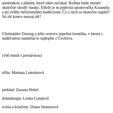
asistentkou a plánmi, ktoré nikto nečakal. Rodina bude musieť
skutočne zhodiť masky. Ešteže je tu podivná upratovačka Kasandra
a jej veštby hrôzostrašnej budúcnosti. Čo z nich sa skutočne naplní?
Sú zlé konce naozaj zlé?
Christopher Durang a jeho svetovo úspešná komédia, v ktorej s
nadhľadom namiešal to najlepšie z Čechova.
(160 minút s prestávkou)
réžia: Mariana Luteránová
preklad: Zuzana Hekel
dramaturgia: Lenka Garajová
scéna a kostýmy: Diana Strauszová