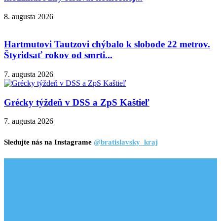
8. augusta 2026
Hartmutovi Tautzovi chýbalo k slobode 22 metrov.
Štyridsať rokov od smrti...
7. augusta 2026
Grécky týždeň v DSS a ZpS Kaštieľ
7. augusta 2026
Sledujte nás na Instagrame
@bratislavsky_kraj