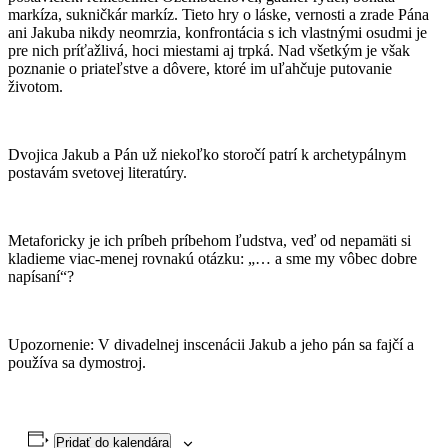
markíza, sukničkár markíz. Tieto hry o láske, vernosti a zrade Pána
ani Jakuba nikdy neomrzia, konfrontácia s ich vlastnými osudmi je
pre nich príťažlivá, hoci miestami aj trpká. Nad všetkým je však
poznanie o priateľstve a dôvere, ktoré im uľahčuje putovanie
životom.
Dvojica Jakub a Pán už niekoľko storočí patrí k archetypálnym
postavám svetovej literatúry.
Metaforicky je ich príbeh príbehom ľudstva, veď od nepamäti si
kladieme viac-menej rovnakú otázku: „… a sme my vôbec dobre
napísaní“?
Upozornenie: V divadelnej inscenácii Jakub a jeho pán sa fajčí a
používa sa dymostroj.
Pridať do kalendára