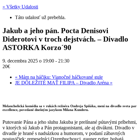
« Všetky Udalosti
Táto udalosť už prebehla.
Jakub a jeho pán. Pocta Denisovi
Diderotovi v troch dejstvách. – Divadlo
ASTORKA Korzo´90
9. decembra 2025 o 19:00
-
21:30
20€
«
Mám na háčiku: Vianočné háčkované gule
JE DÔLEŽITÉ MAŤ FILIPA – Divadlo Aréna
»
Melancholická komédia sa v rukách režiséra Ondreja Spišáka, mení na divadlo sveta par
excellence, povedané dnešným jazykom Milana Kunderu.
Putovanie Pána a jeho sluhu Jakuba je prelínané pútavými príbehmi,
v ktorých sú Jakub a Pán protagonistami, ale aj divákmi. Divadlo v
divadle je hrané s nadsázkou a humorom, v podaní zábavných
postavičiek: remeselníci Ozembuchovci, gauner rytier, bohatá