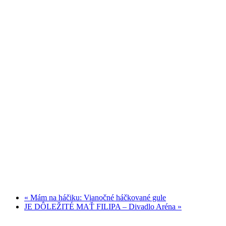
«
Mám na háčiku: Vianočné háčkované gule
JE DÔLEŽITÉ MAŤ FILIPA – Divadlo Aréna
»