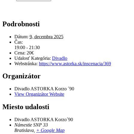
Podrobnosti
Dátum:
9. decembra 2025
Čas:
19:00 - 21:30
Cena:
20€
Udalosť Kategória:
Divadlo
Webstránka:
https://www.astorka.sk/inscenacia/369
Organizátor
Divadlo ASTORKA Korzo ´90
View Organizátor Website
Miesto udalosti
Divadlo ASTORKA Korzo´90
Námestie SNP 33
Bratislava
,
+ Google Map