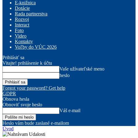
E-knižnica
Dotácie
Rada partnerstva
Rozvoj
Interact
Foto
Video
Kontakty
Voľby do VÚC 2026
Prihlásiť sa
Vitajte! prihlásenie k účtu
Vaše užívateľské meno
heslo
Forgot your password? Get help
GDPR
Obnova hesla
Obnoviť svoje heslo
Váš e-mail
Heslo vám bude zaslané e-mailom
Úvod