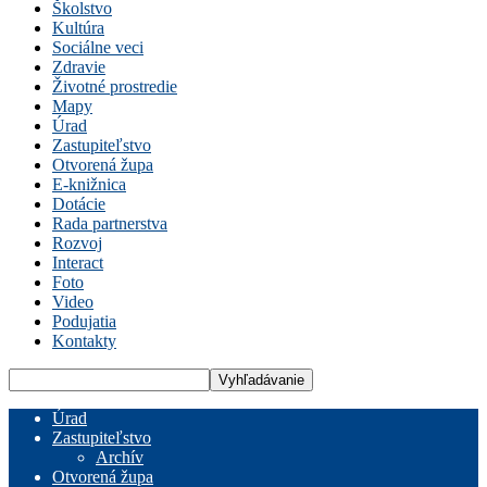
Školstvo
Kultúra
Sociálne veci
Zdravie
Životné prostredie
Mapy
Úrad
Zastupiteľstvo
Otvorená župa
E-knižnica
Dotácie
Rada partnerstva
Rozvoj
Interact
Foto
Video
Podujatia
Kontakty
Úrad
Zastupiteľstvo
Archív
Otvorená župa