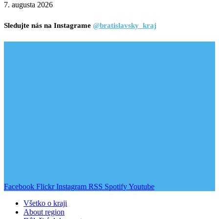
7. augusta 2026
Sledujte nás na Instagrame
@bratislavsky_kraj
Facebook
Flickr
Instagram
RSS
Spotify
Youtube
Všetko o kraji
About region