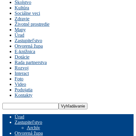
Školstvo
Kultúra
Sociálne veci
Zdravie
Životné prostredie
Mapy
Úrad
Zastupiteľstvo
Otvorená župa
E-knižnica
Dotácie
Rada partnerstva
Rozvoj
Interact
Foto
Video
Podujatia
Kontakty
Úrad
Zastupiteľstvo
Archív
Otvorená župa