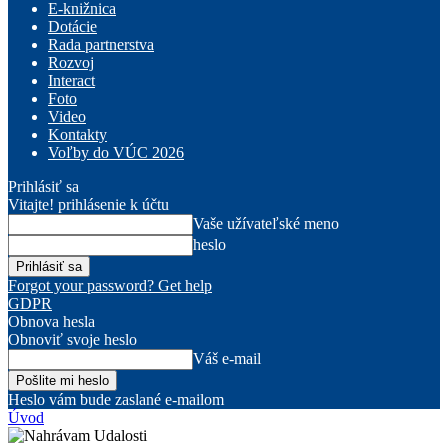
E-knižnica
Dotácie
Rada partnerstva
Rozvoj
Interact
Foto
Video
Kontakty
Voľby do VÚC 2026
Prihlásiť sa
Vitajte! prihlásenie k účtu
Vaše užívateľské meno
heslo
Forgot your password? Get help
GDPR
Obnova hesla
Obnoviť svoje heslo
Váš e-mail
Heslo vám bude zaslané e-mailom
Úvod