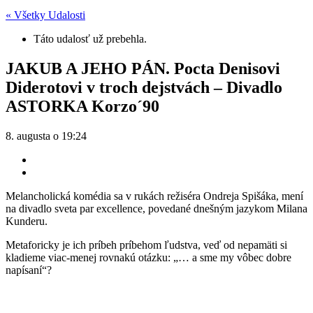
« Všetky Udalosti
Táto udalosť už prebehla.
JAKUB A JEHO PÁN. Pocta Denisovi
Diderotovi v troch dejstvách – Divadlo
ASTORKA Korzo´90
8. augusta o 19:24
Melancholická komédia sa v rukách režiséra Ondreja Spišáka, mení
na divadlo sveta par excellence, povedané dnešným jazykom Milana
Kunderu.
Metaforicky je ich príbeh príbehom ľudstva, veď od nepamäti si
kladieme viac-menej rovnakú otázku: „… a sme my vôbec dobre
napísaní“?