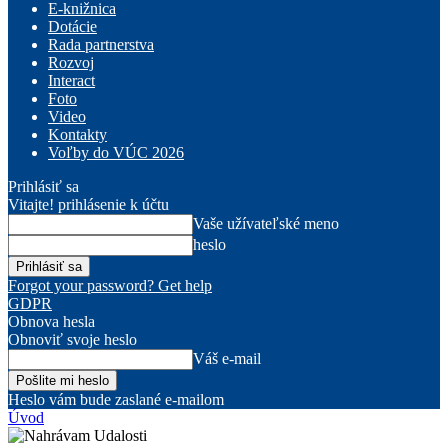
E-knižnica
Dotácie
Rada partnerstva
Rozvoj
Interact
Foto
Video
Kontakty
Voľby do VÚC 2026
Prihlásiť sa
Vitajte! prihlásenie k účtu
Vaše užívateľské meno
heslo
Forgot your password? Get help
GDPR
Obnova hesla
Obnoviť svoje heslo
Váš e-mail
Heslo vám bude zaslané e-mailom
Úvod