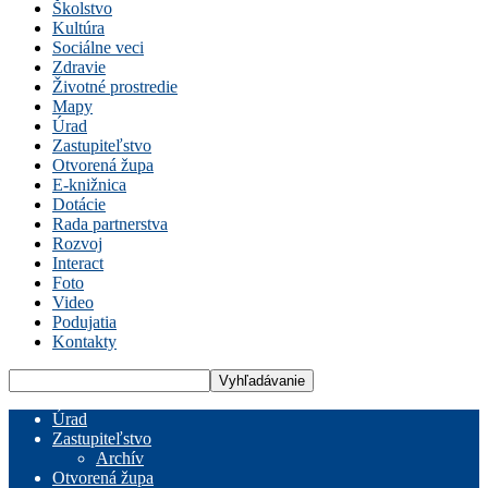
Školstvo
Kultúra
Sociálne veci
Zdravie
Životné prostredie
Mapy
Úrad
Zastupiteľstvo
Otvorená župa
E-knižnica
Dotácie
Rada partnerstva
Rozvoj
Interact
Foto
Video
Podujatia
Kontakty
Úrad
Zastupiteľstvo
Archív
Otvorená župa