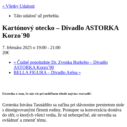
« Všetky Udalosti
Táto udalosť už prebehla.
Kartónový otecko – Divadlo ASTORKA
Korzo´90
7. februára 2025 o 19:00
-
21:00
20€
«
Čudné popoludnie Dr. Zvonka Burkeho – Divadlo
ASTORKA Korzo´90
BELLA FIGURA – Divadlo Aréna
»
Groteska o tom, čo nás vie pri nedeľnom obede najviac rozvadiť.
Groteska Istvána Tasnádiho sa začína pri slávnostne prestretom stole
s dinstigvovanými členmi rodiny. Postupne sa konverzácia dostáva
do sfér, o ktorých všetci vedia, že sú nebezpečné, ale nevedia sa
ovládnuť a zmeniť tému.