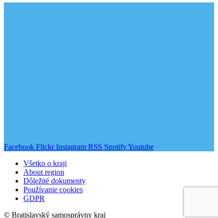
Facebook
Flickr
Instagram
RSS
Spotify
Youtube
Všetko o kraji
About region
Dôležité dokumenty
Používanie cookies
GDPR
© Bratislavský samosprávny kraj