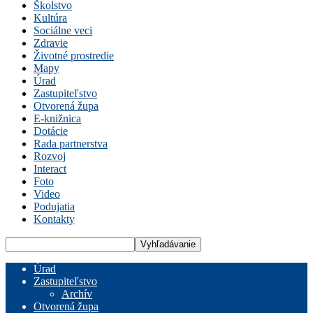
Školstvo
Kultúra
Sociálne veci
Zdravie
Životné prostredie
Mapy
Úrad
Zastupiteľstvo
Otvorená župa
E-knižnica
Dotácie
Rada partnerstva
Rozvoj
Interact
Foto
Video
Podujatia
Kontakty
Úrad
Zastupiteľstvo
Archív
Otvorená župa