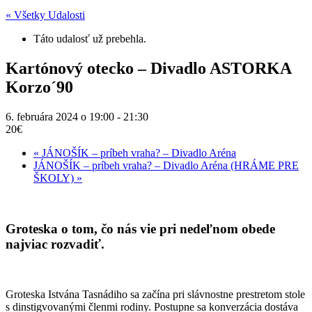
« Všetky Udalosti
Táto udalosť už prebehla.
Kartónový otecko – Divadlo ASTORKA
Korzo´90
6. februára 2024 o 19:00
-
21:30
20€
«
JÁNOŠÍK – príbeh vraha? – Divadlo Aréna
JÁNOŠÍK – príbeh vraha? – Divadlo Aréna (HRÁME PRE
ŠKOLY)
»
Groteska o tom, čo nás vie pri nedeľnom obede
najviac rozvadiť.
Groteska Istvána Tasnádiho sa začína pri slávnostne prestretom stole
s dinstigvovanými členmi rodiny. Postupne sa konverzácia dostáva