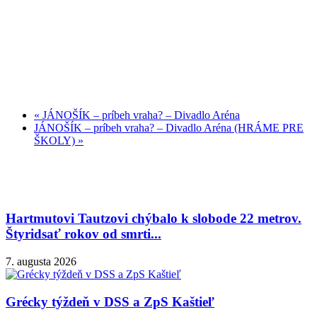
«
JÁNOŠÍK – príbeh vraha? – Divadlo Aréna
JÁNOŠÍK – príbeh vraha? – Divadlo Aréna (HRÁME PRE
ŠKOLY)
»
Hartmutovi Tautzovi chýbalo k slobode 22 metrov.
Štyridsať rokov od smrti...
7. augusta 2026
Grécky týždeň v DSS a ZpS Kaštieľ