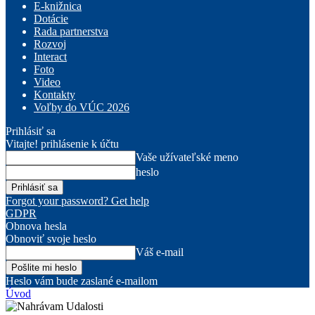
E-knižnica
Dotácie
Rada partnerstva
Rozvoj
Interact
Foto
Video
Kontakty
Voľby do VÚC 2026
Prihlásiť sa
Vitajte! prihlásenie k účtu
Vaše užívateľské meno
heslo
Forgot your password? Get help
GDPR
Obnova hesla
Obnoviť svoje heslo
Váš e-mail
Heslo vám bude zaslané e-mailom
Úvod