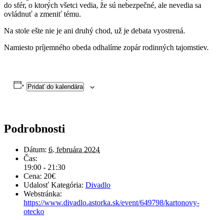
do sfér, o ktorých všetci vedia, že sú nebezpečné, ale nevedia sa
ovládnuť a zmeniť tému.
Na stole ešte nie je ani druhý chod, už je debata vyostrená.
Namiesto príjemného obeda odhalíme zopár rodinných tajomstiev.
Pridať do kalendára
Podrobnosti
Dátum:
6. februára 2024
Čas:
19:00 - 21:30
Cena:
20€
Udalosť Kategória:
Divadlo
Webstránka:
https://www.divadlo.astorka.sk/event/649798/kartonovy-
otecko