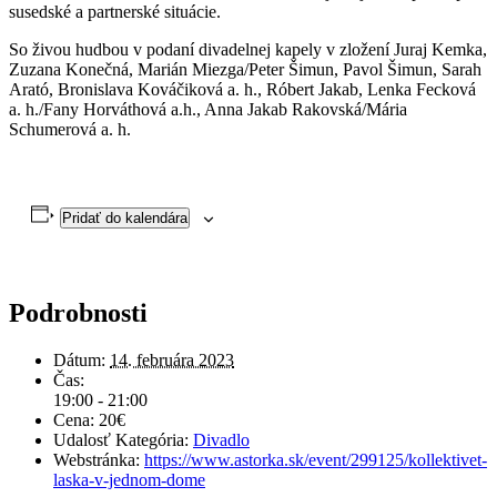
susedské a partnerské situácie.
So živou hudbou v podaní divadelnej kapely v zložení Juraj Kemka,
Zuzana Konečná, Marián Miezga/Peter Šimun, Pavol Šimun, Sarah
Arató, Bronislava Kováčiková a. h., Róbert Jakab, Lenka Fecková
a. h./Fany Horváthová a.h., Anna Jakab Rakovská/Mária
Schumerová a. h.
Pridať do kalendára
Podrobnosti
Dátum:
14. februára 2023
Čas:
19:00 - 21:00
Cena:
20€
Udalosť Kategória:
Divadlo
Webstránka:
https://www.astorka.sk/event/299125/kollektivet-
laska-v-jednom-dome