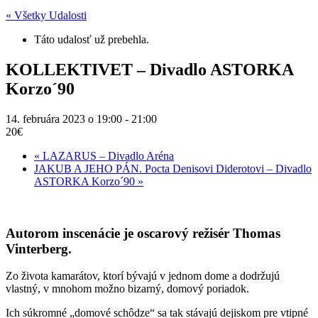
« Všetky Udalosti
Táto udalosť už prebehla.
KOLLEKTIVET – Divadlo ASTORKA
Korzo´90
14. februára 2023 o 19:00
-
21:00
20€
«
LAZARUS – Divadlo Aréna
JAKUB A JEHO PÁN. Pocta Denisovi Diderotovi – Divadlo
ASTORKA Korzo´90
»
Autorom inscenácie je oscarový režisér Thomas
Vinterberg.
Zo života kamarátov, ktorí bývajú v jednom dome a dodržujú
vlastný, v mnohom možno bizarný, domový poriadok.
Ich súkromné „domové schôdze“ sa tak stávajú dejiskom pre vtipné