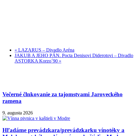
«
LAZARUS – Divadlo Aréna
JAKUB A JEHO PÁN. Pocta Denisovi Diderotovi – Divadlo
ASTORKA Korzo´90
»
Večerné člnkovanie za tajomstvami Jaroveckého
ramena
9. augusta 2026
Hľadáme prevádzkara/prevádzkarku vínotéky a