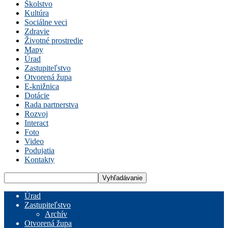
Školstvo
Kultúra
Sociálne veci
Zdravie
Životné prostredie
Mapy
Úrad
Zastupiteľstvo
Otvorená župa
E-knižnica
Dotácie
Rada partnerstva
Rozvoj
Interact
Foto
Video
Podujatia
Kontakty
Úrad
Zastupiteľstvo
Archív
Otvorená župa