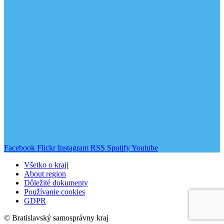
Facebook
Flickr
Instagram
RSS
Spotify
Youtube
Všetko o kraji
About region
Dôležité dokumenty
Používanie cookies
GDPR
© Bratislavský samosprávny kraj