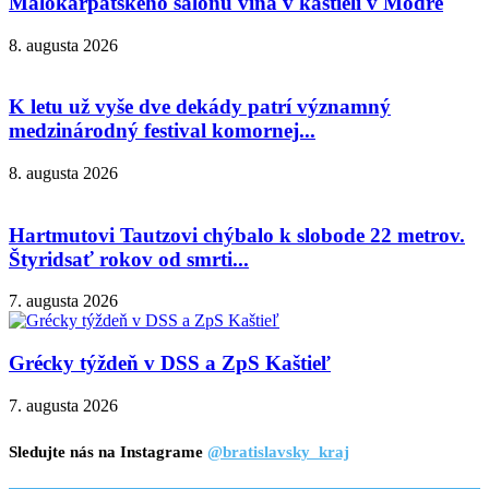
Malokarpatského salónu vína v kaštieli v Modre
8. augusta 2026
K letu už vyše dve dekády patrí významný
medzinárodný festival komornej...
8. augusta 2026
Hartmutovi Tautzovi chýbalo k slobode 22 metrov.
Štyridsať rokov od smrti...
7. augusta 2026
Grécky týždeň v DSS a ZpS Kaštieľ
7. augusta 2026
Sledujte nás na Instagrame
@bratislavsky_kraj